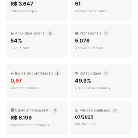
R$ 3.647
51
todos os cargos
ocupações no setor
📊 Amplitude salarial
👥 Profissionais
i
i
54%
5.076
piso → teto
últimos 12 meses
🔥 Índice de contratação
🔁 Rotatividade
i
i
0,97
49.3%
setor em retração
alta — setor dinâmico
🏢 Custo empresa (est.)
📅 Período analisado
i
i
07/2025
R$ 6.199
até 06/2026
estimado com encargos