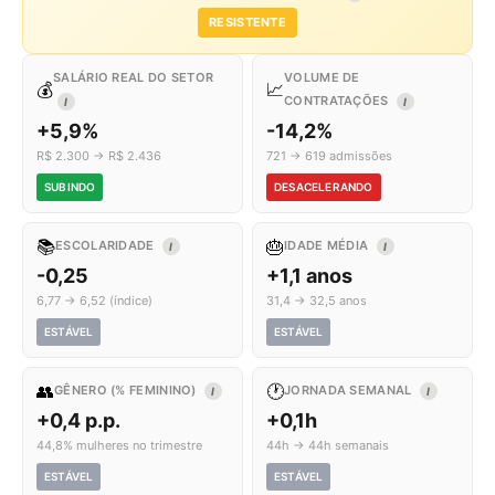
RESISTENTE
SALÁRIO REAL DO SETOR
VOLUME DE
💰
📈
CONTRATAÇÕES
I
I
+5,9%
-14,2%
R$ 2.300 → R$ 2.436
721 → 619 admissões
SUBINDO
DESACELERANDO
📚
🎂
ESCOLARIDADE
IDADE MÉDIA
I
I
-0,25
+1,1 anos
6,77 → 6,52 (índice)
31,4 → 32,5 anos
ESTÁVEL
ESTÁVEL
👥
🕐
GÊNERO (% FEMININO)
JORNADA SEMANAL
I
I
+0,4 p.p.
+0,1h
44,8% mulheres no trimestre
44h → 44h semanais
ESTÁVEL
ESTÁVEL