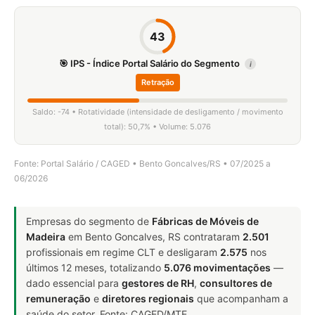
43
🎯 IPS - Índice Portal Salário do Segmento
i
Retração
Saldo: -74 • Rotatividade (intensidade de desligamento / movimento
total): 50,7% • Volume: 5.076
Fonte: Portal Salário / CAGED • Bento Goncalves/RS • 07/2025 a
06/2026
Empresas do segmento de
Fábricas de Móveis de
Madeira
em Bento Goncalves, RS contrataram
2.501
profissionais em regime CLT e desligaram
2.575
nos
últimos 12 meses, totalizando
5.076 movimentações
—
dado essencial para
gestores de RH
,
consultores de
remuneração
e
diretores regionais
que acompanham a
saúde do setor. Fonte: CAGED/MTE.