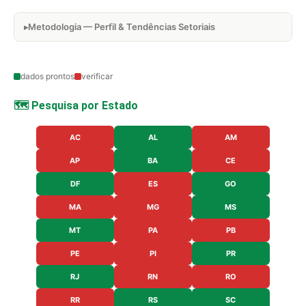
Metodologia — Perfil & Tendências Setoriais
dados prontos
verificar
🗺️ Pesquisa por Estado
AC
AL
AM
AP
BA
CE
DF
ES
GO
MA
MG
MS
MT
PA
PB
PE
PI
PR
RJ
RN
RO
RR
RS
SC