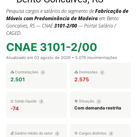
Pesquisa cargos e salários do segmento de
Fabricação de
Móveis com Predominância de Madeira
em Bento
Goncalves, RS — CNAE
3101-2/00
— Portal Salário /
CAGED.
CNAE 3101-2/00
Atualizado em
03 agosto de 2026
• 5.076 movimentações
📥 Contratações
📤 Demissões
i
i
2.501
2.575
⚖️ Saldo líquido
🔄 Situação
i
i
Com demanda restrita
-74
💰 Salário médio do setor
🎯 Cargos distintos
i
i