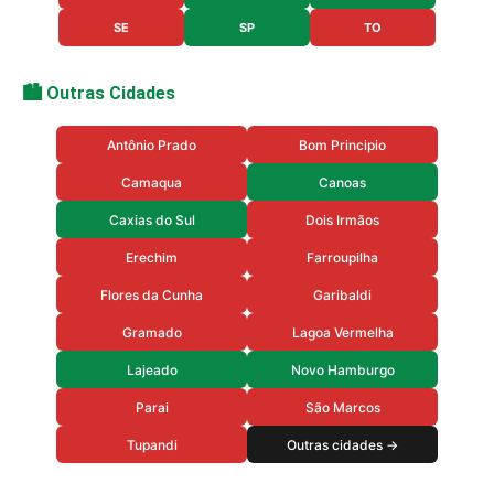
SE
SP
TO
🏙️ Outras Cidades
Antônio Prado
Bom Principio
Camaqua
Canoas
Caxias do Sul
Dois Irmãos
Erechim
Farroupilha
Flores da Cunha
Garibaldi
Gramado
Lagoa Vermelha
Lajeado
Novo Hamburgo
Parai
São Marcos
Tupandi
Outras cidades →