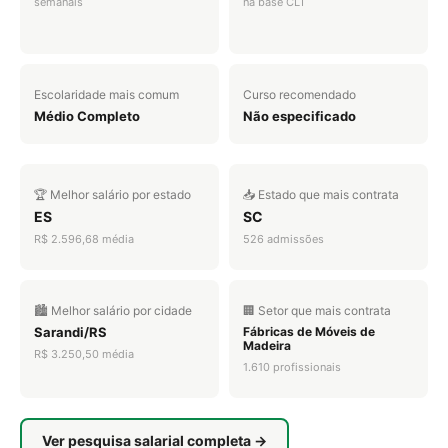
semanais
na base CLT
Escolaridade mais comum
Curso recomendado
Médio Completo
Não especificado
🏆 Melhor salário por estado
📥 Estado que mais contrata
ES
SC
R$ 2.596,68 média
526 admissões
🏙️ Melhor salário por cidade
🏢 Setor que mais contrata
Sarandi/RS
Fábricas de Móveis de
Madeira
R$ 3.250,50 média
1.610 profissionais
Ver pesquisa salarial completa →