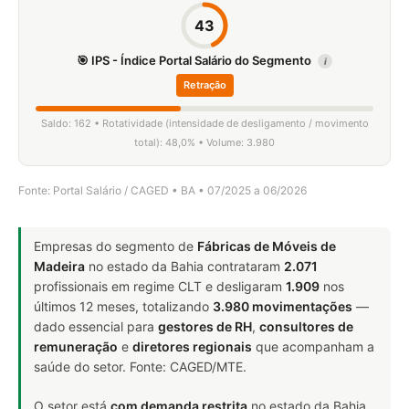
43
🎯 IPS - Índice Portal Salário do Segmento
i
Retração
Saldo: 162 • Rotatividade (intensidade de desligamento / movimento
total): 48,0% • Volume: 3.980
Fonte: Portal Salário / CAGED • BA • 07/2025 a 06/2026
Empresas do segmento de
Fábricas de Móveis de
Madeira
no estado da Bahia contrataram
2.071
profissionais em regime CLT e desligaram
1.909
nos
últimos 12 meses, totalizando
3.980 movimentações
—
dado essencial para
gestores de RH
,
consultores de
remuneração
e
diretores regionais
que acompanham a
saúde do setor. Fonte: CAGED/MTE.
O setor está
com demanda restrita
no estado da Bahia.