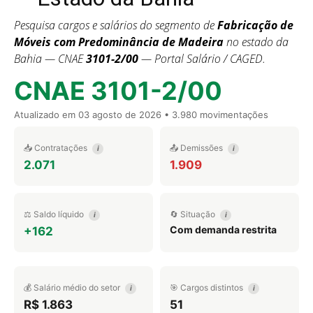
Pesquisa cargos e salários do segmento de
Fabricação de
Móveis com Predominância de Madeira
no estado da
Bahia — CNAE
3101-2/00
— Portal Salário / CAGED.
CNAE 3101-2/00
Atualizado em
03 agosto de 2026
• 3.980 movimentações
📥 Contratações
📤 Demissões
i
i
2.071
1.909
⚖️ Saldo líquido
🔄 Situação
i
i
Com demanda restrita
+162
💰 Salário médio do setor
🎯 Cargos distintos
i
i
R$ 1.863
51