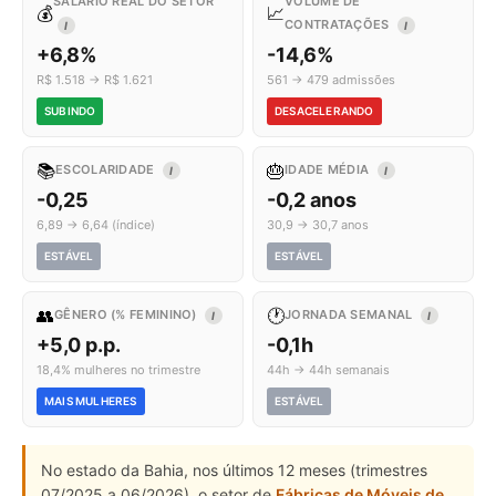
SALÁRIO REAL DO SETOR
VOLUME DE
💰
📈
CONTRATAÇÕES
I
I
+6,8%
-14,6%
R$ 1.518 → R$ 1.621
561 → 479 admissões
SUBINDO
DESACELERANDO
📚
🎂
ESCOLARIDADE
IDADE MÉDIA
I
I
-0,25
-0,2 anos
6,89 → 6,64 (índice)
30,9 → 30,7 anos
ESTÁVEL
ESTÁVEL
👥
🕐
GÊNERO (% FEMININO)
JORNADA SEMANAL
I
I
+5,0 p.p.
-0,1h
18,4% mulheres no trimestre
44h → 44h semanais
MAIS MULHERES
ESTÁVEL
No estado da Bahia, nos últimos 12 meses (trimestres
07/2025 a 06/2026), o setor de
Fábricas de Móveis de