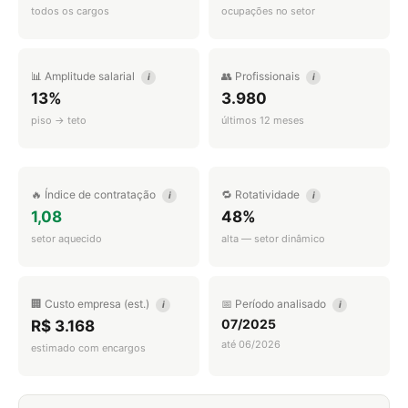
todos os cargos
ocupações no setor
📊 Amplitude salarial
👥 Profissionais
i
i
13%
3.980
piso → teto
últimos 12 meses
🔥 Índice de contratação
🔁 Rotatividade
i
i
1,08
48%
setor aquecido
alta — setor dinâmico
🏢 Custo empresa (est.)
📅 Período analisado
i
i
07/2025
R$ 3.168
até 06/2026
estimado com encargos