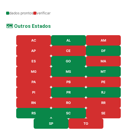
dados prontos
verificar
🗺️ Outros Estados
AC
AL
AM
AP
CE
DF
ES
GO
MA
MG
MS
MT
PA
PB
PE
PI
PR
RJ
RN
RO
RR
RS
SC
SE
SP
TO