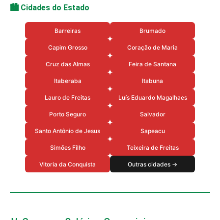
🏙️ Cidades do Estado
Barreiras
Brumado
Capim Grosso
Coração de Maria
Cruz das Almas
Feira de Santana
Itaberaba
Itabuna
Lauro de Freitas
Luís Eduardo Magalhaes
Porto Seguro
Salvador
Santo Antônio de Jesus
Sapeacu
Simões Filho
Teixeira de Freitas
Vitoria da Conquista
Outras cidades →