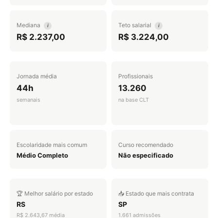
Mediana
Teto salarial
i
i
R$ 2.237,00
R$ 3.224,00
Jornada média
Profissionais
44h
13.260
semanais
na base CLT
Escolaridade mais comum
Curso recomendado
Médio Completo
Não especificado
🏆 Melhor salário por estado
📥 Estado que mais contrata
RS
SP
R$ 2.643,67 média
1.661 admissões