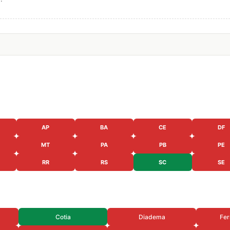
AP
BA
CE
DF
MT
PA
PB
PE
RR
RS
SC
SE
Cotia
Diadema
Fer