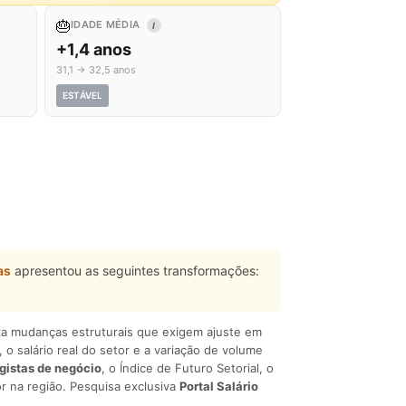
🎂
IDADE MÉDIA
I
+1,4 anos
31,1 → 32,5 anos
ESTÁVEL
as
apresentou as seguintes transformações:
liza mudanças estruturais que exigem ajuste em
, o salário real do setor e a variação de volume
egistas de negócio
, o Índice de Futuro Setorial, o
r na região. Pesquisa exclusiva
Portal Salário