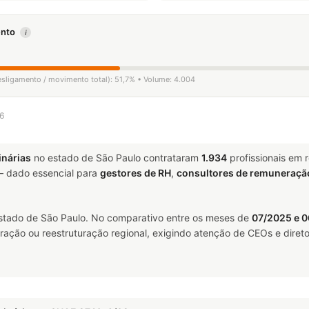
mento
i
esligamento / movimento total): 51,7% • Volume: 4.004
26
inárias
no estado de São Paulo contrataram
1.934
profissionais em 
 dado essencial para
gestores de RH
,
consultores de remuneraçã
stado de São Paulo. No comparativo entre os meses de
07/2025 e 
ração ou reestruturação regional, exigindo atenção de CEOs e direto