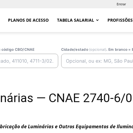
Entrar
PLANOS DE ACESSO
TABELA SALARIAL
PROFISSÕES
ou código CBO/CNAE
Cidade/estado
(opcional)
. Em branco = 
inárias — CNAE 2740-6/0
bricação de Luminárias e Outros Equipamentos de Ilumin