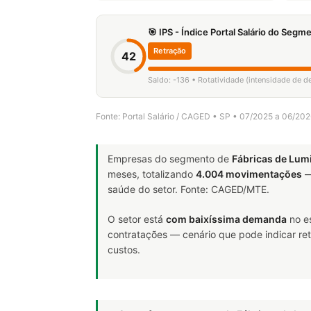
🎯 IPS - Índice Portal Salário do Seg
Retração
42
Saldo: -136 • Rotatividade (intensidade de d
Fonte: Portal Salário / CAGED • SP • 07/2025 a 06/20
Empresas do segmento de
Fábricas de Lum
meses, totalizando
4.004 movimentações
—
saúde do setor. Fonte: CAGED/MTE.
O setor está
com baixíssima demanda
no e
contratações — cenário que pode indicar ret
custos.