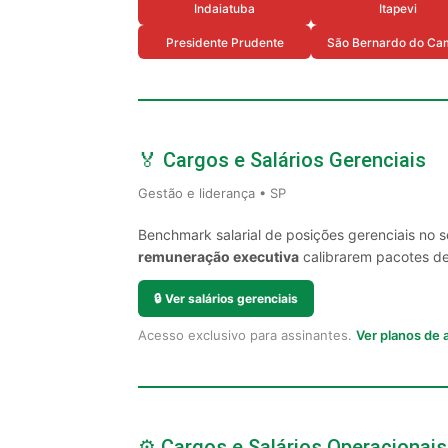
Indaiatuba
Itapevi
Presidente Prudente
São Bernardo do Ca
🏅 Cargos e Salários Gerenciais
Gestão e liderança • SP
Benchmark salarial de posições gerenciais no 
remuneração executiva
calibrarem pacotes de 
🔒
Ver salários gerenciais
Acesso exclusivo para assinantes.
Ver planos de
⚙️ Cargos e Salários Operacionais