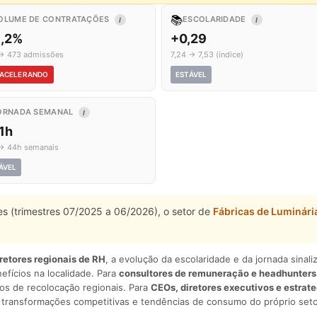
📚
OLUME DE CONTRATAÇÕES
ESCOLARIDADE
I
I
5,2%
+0,29
→ 473 admissões
7,24 → 7,53 (índice)
ACELERANDO
ESTÁVEL
ORNADA SEMANAL
I
1h
→ 44h semanais
ÁVEL
es (trimestres 07/2025 a 06/2026), o setor de
Fábricas de Luminári
iretores regionais de RH
, a evolução da escolaridade e da jornada sina
nefícios na localidade. Para
consultores de remuneração e headhunters
os de recolocação regionais. Para
CEOs, diretores executivos e estrat
am transformações competitivas e tendências de consumo do próprio seto
.