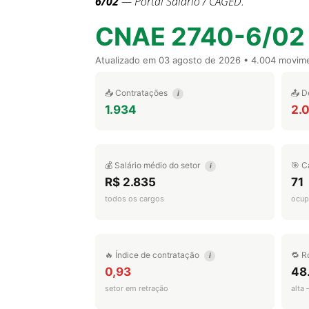
6/02
— Portal Salário / CAGED.
CNAE 2740-6/02
Atualizado em
03 agosto de 2026
• 4.004 movim
📥 Contratações
📤 D
i
1.934
2.
💰 Salário médio do setor
🎯 C
i
R$ 2.835
71
todos os cargos
ocup
🔥 Índice de contratação
🔁 R
i
0,93
48
setor em retração
alta