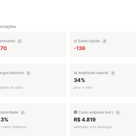
entações
emissões
⚖️ Saldo líquido
i
i
070
-136
argos distintos
📊 Amplitude salarial
i
i
34%
ações no setor
piso → teto
otatividade
🏢 Custo empresa (est.)
i
i
.3%
R$ 4.819
 — setor dinâmico
estimado com encargos