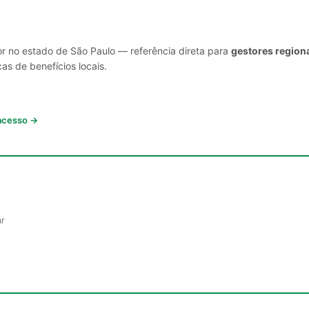
or no estado de São Paulo — referência direta para
gestores regiona
cas de benefícios locais.
 acesso →
ar