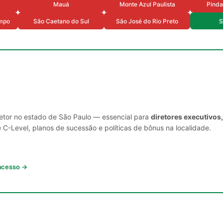
Mauá
Monte Azul Paulista
Pind
mpo
São Caetano do Sul
São José do Rio Preto
S
setor no estado de São Paulo — essencial para
diretores executivos
C-Level, planos de sucessão e políticas de bônus na localidade.
 acesso →