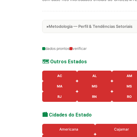
Metodologia — Perfil & Tendências Setoriais
dados prontos
verificar
🗺️ Outros Estados
AC
AL
AM
MA
MG
MS
RJ
RN
RO
🏙️ Cidades do Estado
Americana
Cajamar