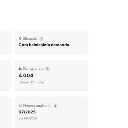
🔄 Situação
i
Com baixíssima demanda
👥 Profissionais
i
4.004
últimos 12 meses
📅 Período analisado
i
07/2025
até 06/2026