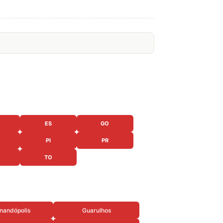
ES
GO
PI
PR
TO
nandópolis
Guarulhos