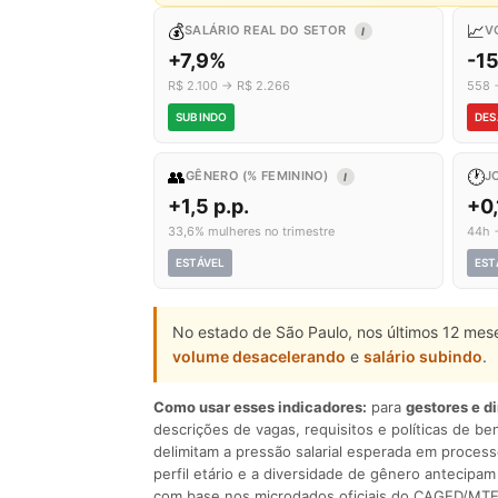
💰
📈
SALÁRIO REAL DO SETOR
V
I
+7,9%
-1
R$ 2.100 → R$ 2.266
558 
SUBINDO
DES
👥
🕐
GÊNERO (% FEMININO)
J
I
+1,5 p.p.
+0,
33,6% mulheres no trimestre
44h 
ESTÁVEL
EST
No estado de São Paulo, nos últimos 12 mes
volume desacelerando
e
salário subindo
.
Como usar esses indicadores:
para
gestores e d
descrições de vagas, requisitos e políticas de be
delimitam a pressão salarial esperada em process
perfil etário e a diversidade de gênero antecip
com base nos microdados oficiais do CAGED/MTE