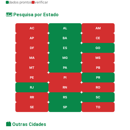
dados prontos
verificar
🗺️ Pesquisa por Estado
AC
AL
AM
AP
BA
CE
DF
ES
GO
MA
MG
MS
MT
PA
PB
PE
PI
PR
RJ
RN
RO
RR
RS
SC
SE
SP
TO
🏙️ Outras Cidades