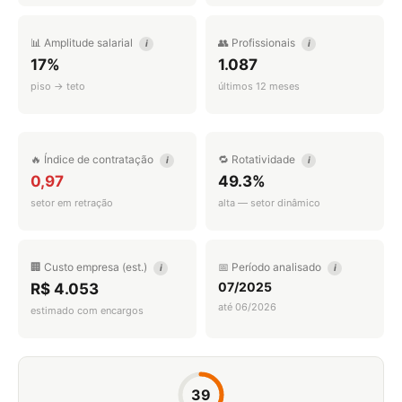
📊 Amplitude salarial
👥 Profissionais
i
i
17%
1.087
piso → teto
últimos 12 meses
🔥 Índice de contratação
🔁 Rotatividade
i
i
0,97
49.3%
setor em retração
alta — setor dinâmico
🏢 Custo empresa (est.)
📅 Período analisado
i
i
07/2025
R$ 4.053
até 06/2026
estimado com encargos
39