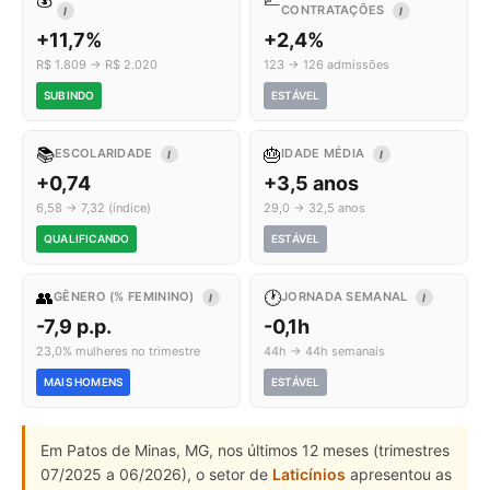
CONTRATAÇÕES
I
I
+11,7%
+2,4%
R$ 1.809 → R$ 2.020
123 → 126 admissões
SUBINDO
ESTÁVEL
📚
🎂
ESCOLARIDADE
IDADE MÉDIA
I
I
+0,74
+3,5 anos
6,58 → 7,32 (índice)
29,0 → 32,5 anos
QUALIFICANDO
ESTÁVEL
👥
🕐
GÊNERO (% FEMININO)
JORNADA SEMANAL
I
I
-7,9 p.p.
-0,1h
23,0% mulheres no trimestre
44h → 44h semanais
MAIS HOMENS
ESTÁVEL
Em Patos de Minas, MG, nos últimos 12 meses (trimestres
07/2025 a 06/2026), o setor de
Laticínios
apresentou as