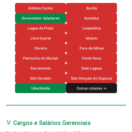
Antônio Carlos
Buritis
Governador Valadares
Ituiutaba
Lagoa da Prata
Leopoldina
Lima Duarte
Mutum
Oliveira
Para de Minas
Patrocínio do Muriaé
Ponte Nova
Sacramento
Sete Lagoas
São Geraldo
São Gonçalo do Sapucaí
Uberlândia
Outras cidades →
🏅 Cargos e Salários Gerenciais