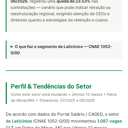
06/2026
, registrou uma
queda de 23.53%
nas
contratações — cenário que pode indicar retração ou
reestruturação regional, exigindo atenção de CEOs e
diretores quanto a estratégias de retenção e custos.
O que faz o segmento de Laticínios — CNAE 1052-
0/00
Perfil & Tendências do Setor
Como este setor está mudando • últimos 12 meses • Patos
de Minas/MG • Trimestres: 07/2025 a 06/2026
De acordo com dados do Portal Salário / CAGED, o setor
de
Laticínios
(CNAE 1052-0/00) movimentou
1.087 vagas
CLT
em Patos de Minas, MG nos últimos 12 meses,