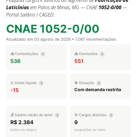
Pesquisa cargos e salários do segmento de
Fabricação de
Laticínios
em Patos de Minas, MG — CNAE
1052-0/00
—
Portal Salário / CAGED.
CNAE 1052-0/00
Atualizado em
03 agosto de 2026
• 1.087 movimentações
📥 Contratações
📤 Demissões
i
i
536
551
⚖️ Saldo líquido
🔄 Situação
i
i
Com demanda restrita
-15
💰 Salário médio do setor
🎯 Cargos distintos
i
i
R$ 2.384
9
todos os cargos
ocupações no setor