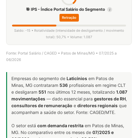
🎯 IPS - Índice Portal Salário do Segmento
i
Retração
Saldo: -15 • Rotatividade (intensidade de desligamento / movimento
total): 50,7% • Volume: 1.087
Fonte: Portal Salário / CAGED • Patos de Minas/MG • 07/2025 a
06/2026
Empresas do segmento de
Laticínios
em Patos de
Minas, MG contrataram
536
profissionais em regime CLT
e desligaram
551
nos últimos 12 meses, totalizando
1.087
movimentações
— dado essencial para
gestores de RH
,
consultores de remuneração
e
diretores regionais
que
acompanham a saúde do setor. Fonte: CAGED/MTE.
O setor está
com demanda restrita
em Patos de Minas,
MG. No comparativo entre os meses de
07/2025 e