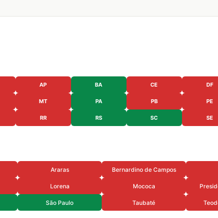
AP
BA
CE
DF
MT
PA
PB
PE
RR
RS
SC
SE
Araras
Bernardino de Campos
Lorena
Mococa
Presid
São Paulo
Taubaté
Teod