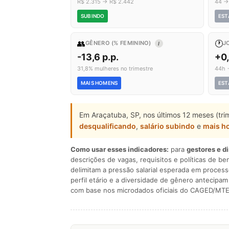
R$ 2.315 → R$ 2.442
44 →
SUBINDO
EST
👥
🕐
GÊNERO (% FEMININO)
J
I
-13,6 p.p.
+0
31,8% mulheres no trimestre
44h 
MAIS HOMENS
EST
Em Araçatuba, SP, nos últimos 12 meses (tr
desqualificando
,
salário subindo
e
mais h
Como usar esses indicadores:
para
gestores e d
descrições de vagas, requisitos e políticas de be
delimitam a pressão salarial esperada em process
perfil etário e a diversidade de gênero antecip
com base nos microdados oficiais do CAGED/MTE