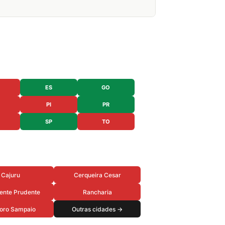
ES
GO
PI
PR
SP
TO
Cajuru
Cerqueira Cesar
ente Prudente
Rancharia
oro Sampaio
Outras cidades →