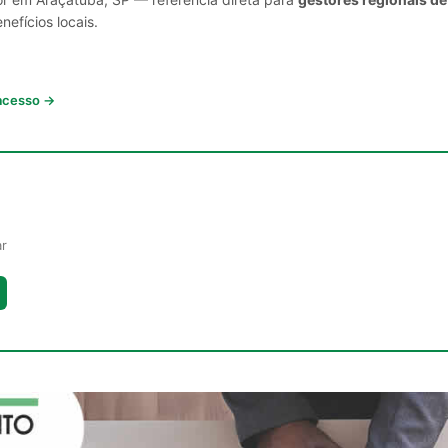
nefícios locais.
 acesso →
ar