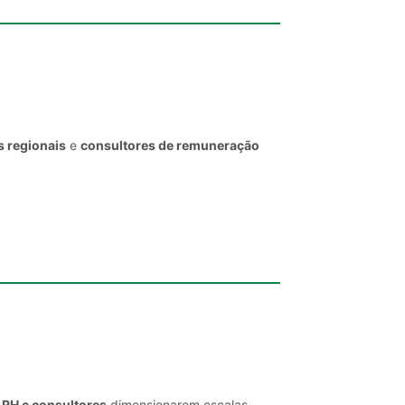
s regionais
e
consultores de remuneração
 RH e consultores
dimensionarem escalas,