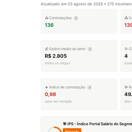
Atualizado em
03 agosto de 2026
• 275 movimen
📥 Contratações
📤 D
i
136
13
💰 Salário médio do setor
🎯 C
i
R$ 2.805
4
todos os cargos
ocup
🔥 Índice de contratação
🔁 R
i
0,98
49
setor em retração
alta
🎯 IPS - Índice Portal Salário do Seg
Retração