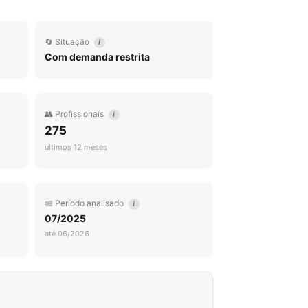
🔄 Situação
i
Com demanda restrita
👥 Profissionais
i
275
últimos 12 meses
📅 Período analisado
i
07/2025
até 06/2026