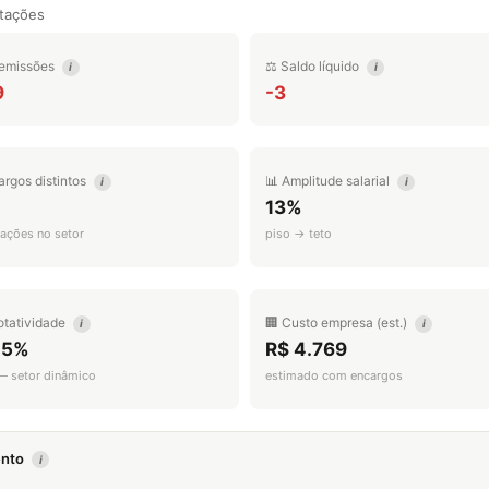
tações
emissões
⚖️ Saldo líquido
i
i
9
-3
argos distintos
📊 Amplitude salarial
i
i
13%
ações no setor
piso → teto
otatividade
🏢 Custo empresa (est.)
i
i
.5%
R$ 4.769
 — setor dinâmico
estimado com encargos
mento
i