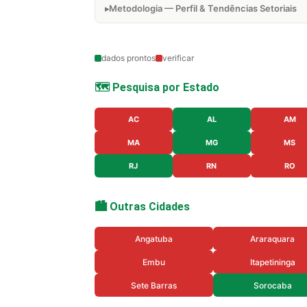
Metodologia — Perfil & Tendências Setoriais
dados prontos
verificar
🗺️ Pesquisa por Estado
AC
AL
AM
MA
MG
MS
RJ
RN
RO
🏙️ Outras Cidades
Angatuba
Araraquara
Embu
Itapetininga
Sete Barras
Sorocaba