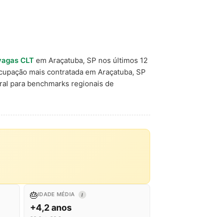
vagas CLT
em Araçatuba, SP nos últimos 12
ocupação mais contratada em Araçatuba, SP
ral para benchmarks regionais de
🎂
IDADE MÉDIA
I
+4,2 anos