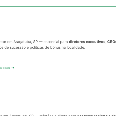
setor em Araçatuba, SP — essencial para
diretores executivos, CEO
s de sucessão e políticas de bônus na localidade.
 acesso →
or em Araçatuba, SP — referência direta para
gestores regionais de