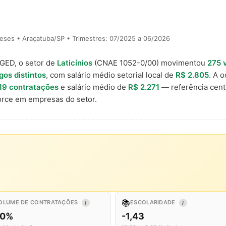
eses • Araçatuba/SP • Trimestres: 07/2025 a 06/2026
AGED, o setor de
Laticínios
(CNAE 1052-0/00) movimentou
275 
gos distintos
, com salário médio setorial local de
R$ 2.805
. A 
19 contratações
e salário médio de
R$ 2.271
— referência cent
rce em empresas do setor.
📚
OLUME DE CONTRATAÇÕES
ESCOLARIDADE
I
I
,0%
-1,43