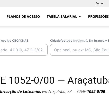
Entrar
PLANOS DE ACESSO
TABELA SALARIAL
PROFISSÕES
ou código CBO/CNAE
Cidade/estado
(opcional)
. Em branco = 
AE 1052-0/00 — Araçatub
bricação de Laticínios
em Araçatuba, SP — CNAE
1052-0/00
— 