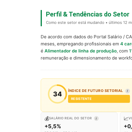
Perfil & Tendências do Setor
Como este setor está mudando • últimos 12 m
De acordo com dados do Portal Salário / C
meses, empregando profissionais em
4 car
é
Alimentador de linha de produção
, com
1
remuneração e dimensionamento de workfo
ÍNDICE DE FUTURO SETORIAL
I
34
RESISTENTE
💰
📈
SALÁRIO REAL DO SETOR
V
I
+5,5%
+0