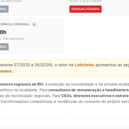
 44 admissões
10,09 → 8,66 (índice)
ÁVEL
DESQUALIFICANDO
ORNADA SEMANAL
I
,0h
→ 44h semanais
ÁVEL
imestres 07/2025 a 06/2026), o setor de
Laticínios
apresentou as se
omens
.
iretores regionais de RH
, a evolução da escolaridade e da jornada sina
nefícios na localidade. Para
consultores de remuneração e headhunters
os de recolocação regionais. Para
CEOs, diretores executivos e estrat
am transformações competitivas e tendências de consumo do próprio seto
.