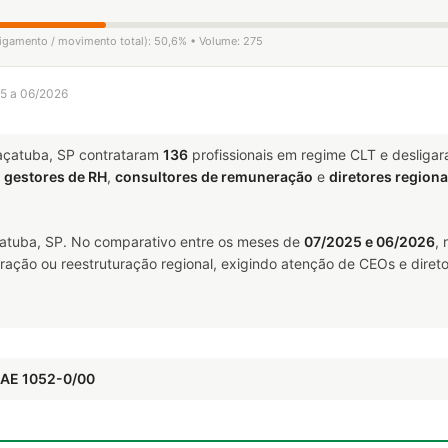
sligamento / movimento total): 50,6% • Volume: 275
25 a 06/2026
çatuba, SP contrataram
136
profissionais em regime CLT e desliga
a
gestores de RH
,
consultores de remuneração
e
diretores regiona
tuba, SP. No comparativo entre os meses de
07/2025 e 06/2026
,
ração ou reestruturação regional, exigindo atenção de CEOs e direto
NAE 1052-0/00