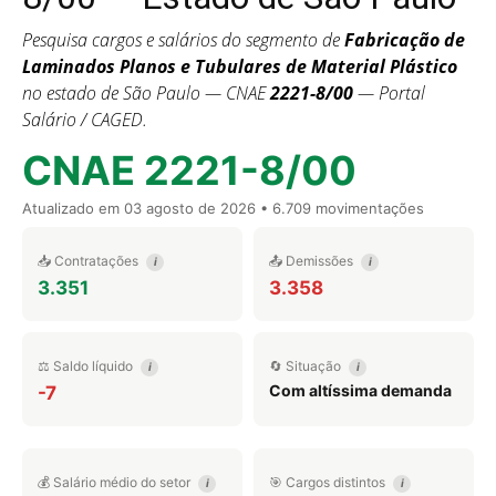
Pesquisa cargos e salários do segmento de
Fabricação de
Laminados Planos e Tubulares de Material Plástico
no estado de São Paulo — CNAE
2221-8/00
— Portal
Salário / CAGED.
CNAE 2221-8/00
Atualizado em
03 agosto de 2026
• 6.709 movimentações
📥 Contratações
📤 Demissões
i
i
3.351
3.358
⚖️ Saldo líquido
🔄 Situação
i
i
Com altíssima demanda
-7
💰 Salário médio do setor
🎯 Cargos distintos
i
i