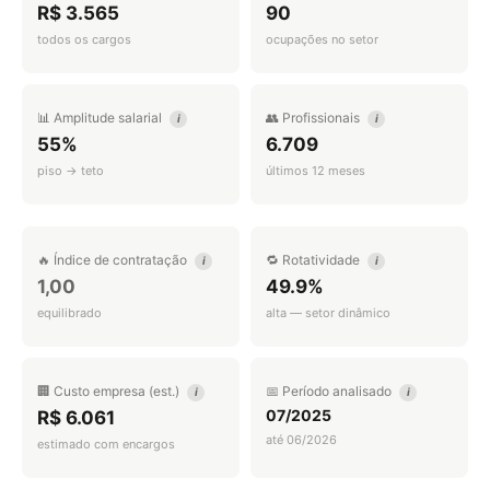
R$ 3.565
90
todos os cargos
ocupações no setor
📊 Amplitude salarial
👥 Profissionais
i
i
55%
6.709
piso → teto
últimos 12 meses
🔥 Índice de contratação
🔁 Rotatividade
i
i
1,00
49.9%
equilibrado
alta — setor dinâmico
🏢 Custo empresa (est.)
📅 Período analisado
i
i
07/2025
R$ 6.061
até 06/2026
estimado com encargos