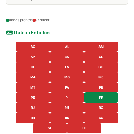
dados prontos
verificar
🗺️ Outros Estados
AC
AL
AM
AP
BA
CE
DF
ES
GO
MA
MG
MS
MT
PA
PB
PE
PI
PR
RJ
RN
RO
RR
RS
SC
SE
TO