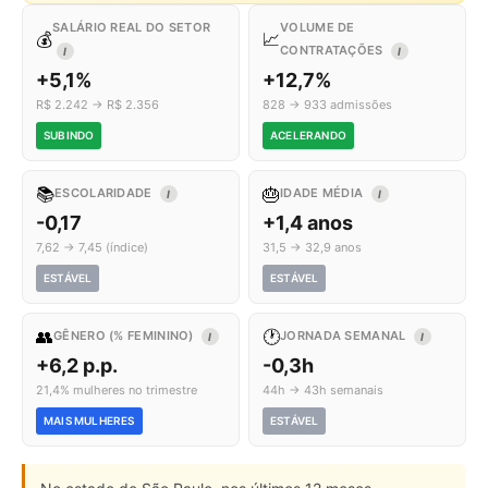
SALÁRIO REAL DO SETOR
VOLUME DE
💰
📈
CONTRATAÇÕES
I
I
+5,1%
+12,7%
R$ 2.242 → R$ 2.356
828 → 933 admissões
SUBINDO
ACELERANDO
📚
🎂
ESCOLARIDADE
IDADE MÉDIA
I
I
-0,17
+1,4 anos
7,62 → 7,45 (índice)
31,5 → 32,9 anos
ESTÁVEL
ESTÁVEL
👥
🕐
GÊNERO (% FEMININO)
JORNADA SEMANAL
I
I
+6,2 p.p.
-0,3h
21,4% mulheres no trimestre
44h → 43h semanais
MAIS MULHERES
ESTÁVEL