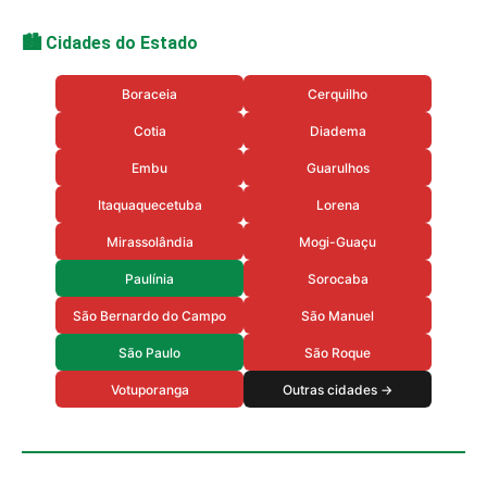
🏙️ Cidades do Estado
Boraceia
Cerquilho
Cotia
Diadema
Embu
Guarulhos
Itaquaquecetuba
Lorena
Mirassolândia
Mogi-Guaçu
Paulínia
Sorocaba
São Bernardo do Campo
São Manuel
São Paulo
São Roque
Votuporanga
Outras cidades →