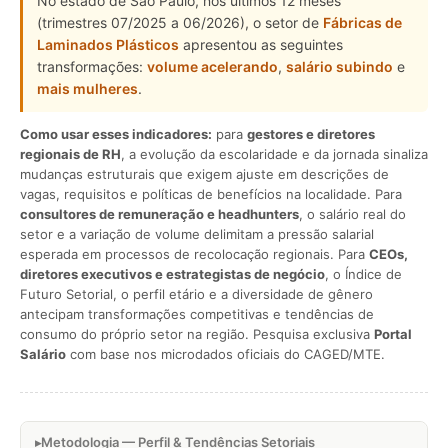
No estado de São Paulo, nos últimos 12 meses
(trimestres 07/2025 a 06/2026), o setor de
Fábricas de
Laminados Plásticos
apresentou as seguintes
transformações:
volume acelerando
,
salário subindo
e
mais mulheres
.
Como usar esses indicadores:
para
gestores e diretores
regionais de RH
, a evolução da escolaridade e da jornada sinaliza
mudanças estruturais que exigem ajuste em descrições de
vagas, requisitos e políticas de benefícios na localidade. Para
consultores de remuneração e headhunters
, o salário real do
setor e a variação de volume delimitam a pressão salarial
esperada em processos de recolocação regionais. Para
CEOs,
diretores executivos e estrategistas de negócio
, o Índice de
Futuro Setorial, o perfil etário e a diversidade de gênero
antecipam transformações competitivas e tendências de
consumo do próprio setor na região. Pesquisa exclusiva
Portal
Salário
com base nos microdados oficiais do CAGED/MTE.
Metodologia — Perfil & Tendências Setoriais