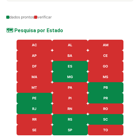
dados prontos
verificar
🗺️ Pesquisa por Estado
AC
AL
AM
AP
BA
CE
DF
ES
GO
MA
MG
MS
MT
PA
PB
PE
PI
PR
RJ
RN
RO
RR
RS
SC
SE
SP
TO