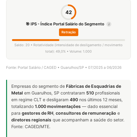
42
🎯 IPS - Índice Portal Salário do Segmento
i
Retração
Saldo: 20 • Rotatividade (intensidade de desligamento / movimento
total): 49,0% • Volume: 1.000
Fonte: Portal Salário / CAGED • Guarulhos/SP • 07/2025 a 06/2026
Empresas do segmento de
Fábricas de Esquadrias de
Metal
em Guarulhos, SP contrataram
510
profissionais
em regime CLT e desligaram
490
nos últimos 12 meses,
totalizando
1.000 movimentações
— dado essencial
para
gestores de RH
,
consultores de remuneração
e
diretores regionais
que acompanham a saúde do setor.
Fonte: CAGED/MTE.