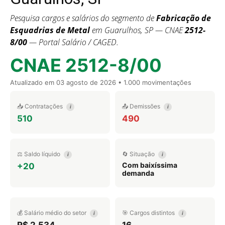
Pesquisa cargos e salários do segmento de
Fabricação de
Esquadrias de Metal
em Guarulhos, SP — CNAE
2512-
8/00
— Portal Salário / CAGED.
CNAE 2512-8/00
Atualizado em
03 agosto de 2026
• 1.000 movimentações
📥 Contratações
📤 Demissões
i
i
510
490
⚖️ Saldo líquido
🔄 Situação
i
i
Com baixíssima
+20
demanda
💰 Salário médio do setor
🎯 Cargos distintos
i
i