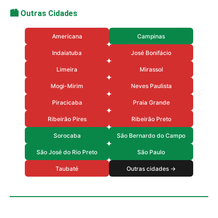
🏙️ Outras Cidades
Americana
Campinas
Indaiatuba
José Bonifácio
Limeira
Mirassol
Mogi-Mirim
Neves Paulista
Piracicaba
Praia Grande
Ribeirão Pires
Ribeirão Preto
Sorocaba
São Bernardo do Campo
São José do Rio Preto
São Paulo
Taubaté
Outras cidades →