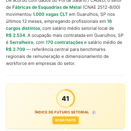
De acordo com dados do Portal Salário / CAGED, o setor
de
Fábricas de Esquadrias de Metal
(CNAE 2512-8/00)
movimentou
1.000 vagas CLT
em Guarulhos, SP nos
últimos 12 meses, empregando profissionais em
16
cargos distintos
, com salário médio setorial local de
R$ 2.534
. A ocupação mais contratada em Guarulhos, SP
é
Serralheiro
, com
170 contratações
e salário médio de
R$ 2.709
— referência central para benchmarks
regionais de remuneração e dimensionamento de
workforce em empresas do setor.
41
ÍNDICE DE FUTURO SETORIAL
I
RESISTENTE