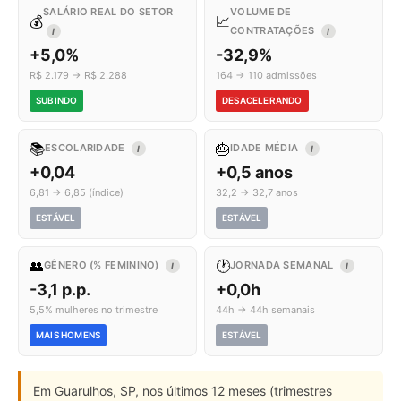
SALÁRIO REAL DO SETOR
VOLUME DE
💰
📈
CONTRATAÇÕES
I
I
+5,0%
-32,9%
R$ 2.179 → R$ 2.288
164 → 110 admissões
SUBINDO
DESACELERANDO
📚
🎂
ESCOLARIDADE
IDADE MÉDIA
I
I
+0,04
+0,5 anos
6,81 → 6,85 (índice)
32,2 → 32,7 anos
ESTÁVEL
ESTÁVEL
👥
🕐
GÊNERO (% FEMININO)
JORNADA SEMANAL
I
I
-3,1 p.p.
+0,0h
5,5% mulheres no trimestre
44h → 44h semanais
MAIS HOMENS
ESTÁVEL
Em Guarulhos, SP, nos últimos 12 meses (trimestres