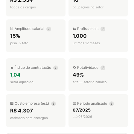
R$ 2.534
16
todos os cargos
ocupações no setor
📊 Amplitude salarial
👥 Profissionais
i
i
15%
1.000
piso → teto
últimos 12 meses
🔥 Índice de contratação
🔁 Rotatividade
i
i
1,04
49%
setor aquecido
alta — setor dinâmico
🏢 Custo empresa (est.)
📅 Período analisado
i
i
07/2025
R$ 4.307
até 06/2026
estimado com encargos