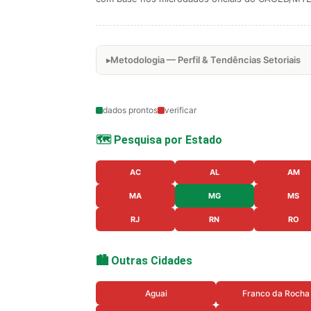
Metodologia — Perfil & Tendências Setoriais
dados prontos
verificar
🗺️ Pesquisa por Estado
AC
AL
AM
MA
MG
MS
RJ
RN
RO
🏙️ Outras Cidades
Aguai
Franco da Rocha