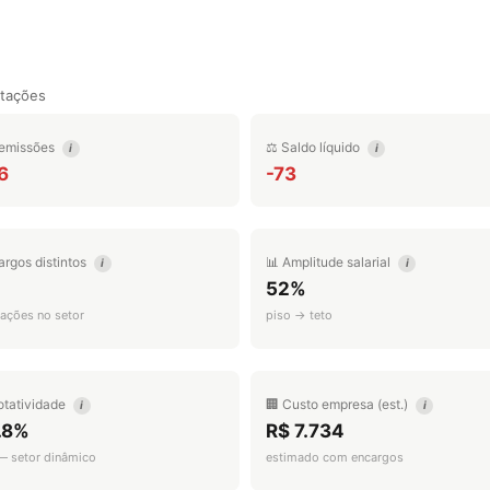
tações
emissões
⚖️ Saldo líquido
i
i
6
-73
argos distintos
📊 Amplitude salarial
i
i
52%
ações no setor
piso → teto
otatividade
🏢 Custo empresa (est.)
i
i
.8%
R$ 7.734
 — setor dinâmico
estimado com encargos