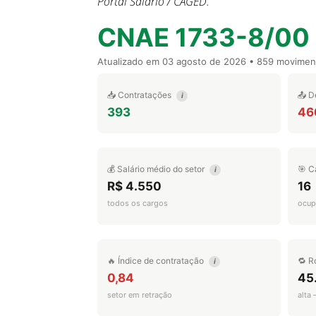
Portal Salário / CAGED.
CNAE 1733-8/00
Atualizado em
03 agosto de 2026
• 859 movimen
📥 Contratações
📤 D
i
393
46
💰 Salário médio do setor
🎯 C
i
R$ 4.550
16
todos os cargos
ocup
🔥 Índice de contratação
🔁 R
i
0,84
45
setor em retração
alta