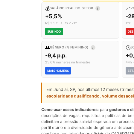
💰
📈
SALÁRIO REAL DO SETOR
V
I
+5,5%
-2
R$ 2.571 → R$ 2.712
126 
SUBINDO
DES
👥
🕐
GÊNERO (% FEMININO)
J
I
-9,4 p.p.
+0
25,6% mulheres no trimestre
44h 
MAIS HOMENS
EST
Em Jundiaí, SP, nos últimos 12 meses (trime
escolaridade qualificando
,
volume desace
Como usar esses indicadores:
para
gestores e d
descrições de vagas, requisitos e políticas de be
delimitam a pressão salarial esperada em process
perfil etário e a diversidade de gênero antecip
com base nos microdados oficiais do CAGED/MTE