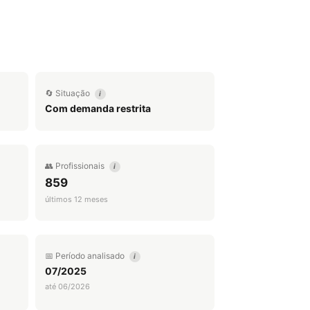
🔄 Situação
i
Com demanda restrita
👥 Profissionais
i
859
últimos 12 meses
📅 Período analisado
i
07/2025
até 06/2026