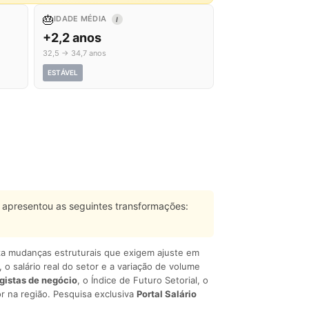
🎂
IDADE MÉDIA
I
+2,2 anos
32,5 → 34,7 anos
ESTÁVEL
apresentou as seguintes transformações:
liza mudanças estruturais que exigem ajuste em
, o salário real do setor e a variação de volume
egistas de negócio
, o Índice de Futuro Setorial, o
r na região. Pesquisa exclusiva
Portal Salário