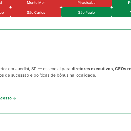
ul
Monte Mor
Piracicaba
P
rbo
São Carlos
São Paulo
setor em Jundiaí, SP — essencial para
diretores executivos, CEOs r
s de sucessão e políticas de bônus na localidade.
 acesso →