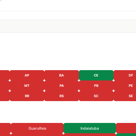
AP
BA
CE
DF
MT
PA
PB
PE
RR
RS
SC
SE
Guarulhos
Indaiatuba