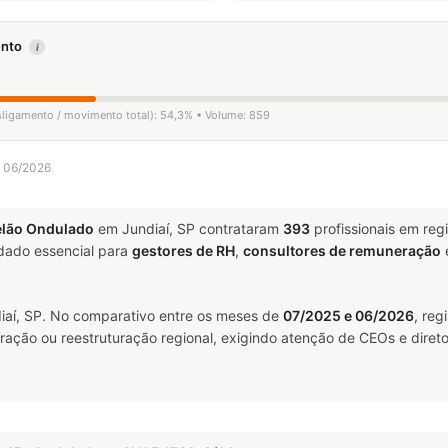
mento
i
esligamento / movimento total): 54,3% • Volume: 859
a 06/2026
elão Ondulado
em Jundiaí, SP contrataram
393
profissionais em re
ado essencial para
gestores de RH
,
consultores de remuneração
aí, SP. No comparativo entre os meses de
07/2025 e 06/2026
, reg
ração ou reestruturação regional, exigindo atenção de CEOs e direto