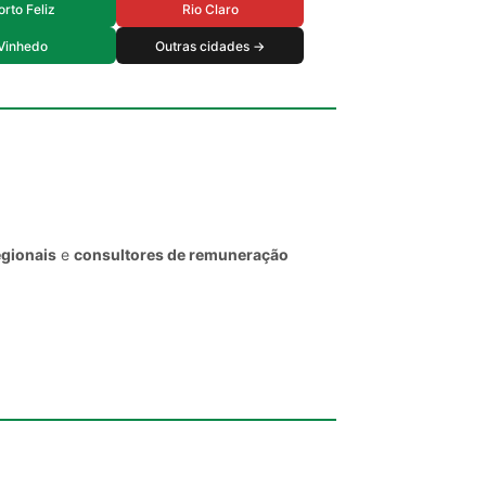
orto Feliz
Rio Claro
Vinhedo
Outras cidades →
egionais
e
consultores de remuneração