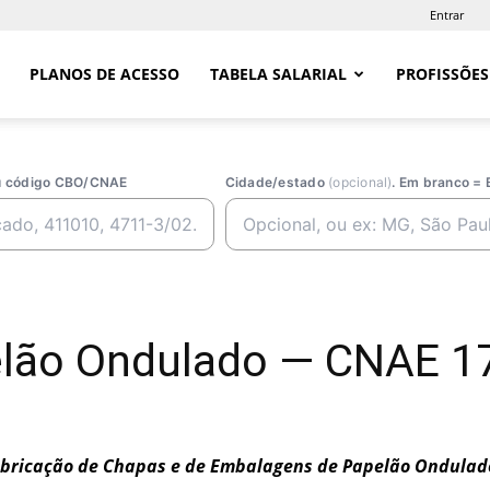
Entrar
PLANOS DE ACESSO
TABELA SALARIAL
PROFISSÕES
ou código CBO/CNAE
Cidade/estado
(opcional)
. Em branco = 
elão Ondulado — CNAE 1
bricação de Chapas e de Embalagens de Papelão Ondulad