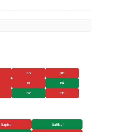
ES
GO
PI
PR
SP
TO
Itapira
Itatiba