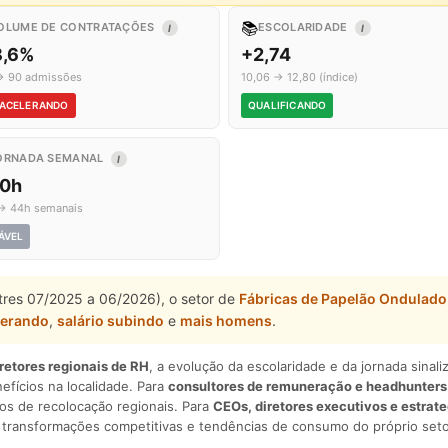
📚
OLUME DE CONTRATAÇÕES
ESCOLARIDADE
I
I
8,6%
+2,74
→ 90 admissões
10,06 → 12,80 (índice)
ACELERANDO
QUALIFICANDO
ORNADA SEMANAL
I
,0h
→ 44h semanais
ÁVEL
stres 07/2025 a 06/2026), o setor de
Fábricas de Papelão Ondulado
lerando
,
salário subindo
e
mais homens
.
iretores regionais de RH
, a evolução da escolaridade e da jornada sina
nefícios na localidade. Para
consultores de remuneração e headhunters
os de recolocação regionais. Para
CEOs, diretores executivos e estrat
am transformações competitivas e tendências de consumo do próprio seto
.