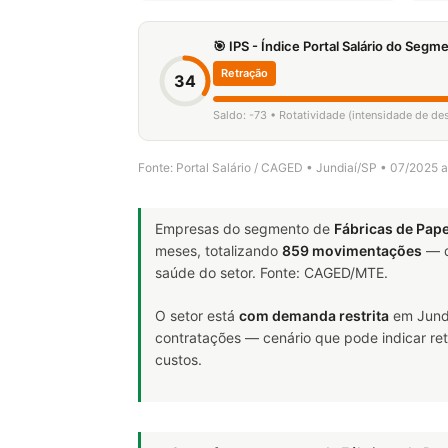
🎯 IPS - Índice Portal Salário do Seg
Retração
34
Saldo: -73 • Rotatividade (intensidade de d
Fonte: Portal Salário / CAGED • Jundiaí/SP • 07/2025 
Empresas do segmento de
Fábricas de Pap
meses, totalizando
859 movimentações
— d
saúde do setor. Fonte: CAGED/MTE.
O setor está
com demanda restrita
em Jundi
contratações — cenário que pode indicar ret
custos.