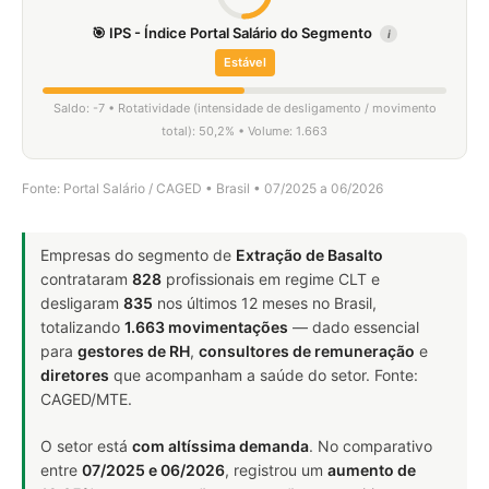
🎯 IPS - Índice Portal Salário do Segmento
i
Estável
Saldo: -7 • Rotatividade (intensidade de desligamento / movimento
total): 50,2% • Volume: 1.663
Fonte: Portal Salário / CAGED • Brasil • 07/2025 a 06/2026
Empresas do segmento de
Extração de Basalto
contrataram
828
profissionais em regime CLT e
desligaram
835
nos últimos 12 meses no Brasil,
totalizando
1.663 movimentações
— dado essencial
para
gestores de RH
,
consultores de remuneração
e
diretores
que acompanham a saúde do setor. Fonte:
CAGED/MTE.
O setor está
com altíssima demanda
. No comparativo
entre
07/2025 e 06/2026
, registrou um
aumento de