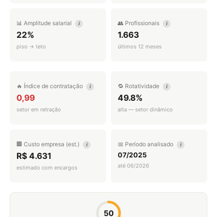
📊 Amplitude salarial
👥 Profissionais
i
i
22%
1.663
piso → teto
últimos 12 meses
🔥 Índice de contratação
🔁 Rotatividade
i
i
0,99
49.8%
setor em retração
alta — setor dinâmico
🏢 Custo empresa (est.)
📅 Período analisado
i
i
07/2025
R$ 4.631
até 06/2026
estimado com encargos
50