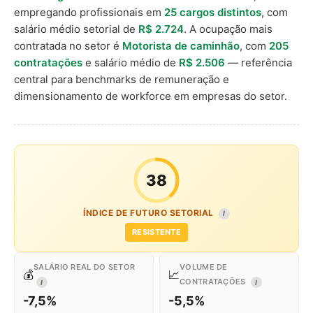
empregando profissionais em
25 cargos distintos
, com
salário médio setorial de
R$ 2.724
. A ocupação mais
contratada no setor é
Motorista de caminhão
, com
205
contratações
e salário médio de
R$ 2.506
— referência
central para benchmarks de remuneração e
dimensionamento de workforce em empresas do setor.
38
ÍNDICE DE FUTURO SETORIAL
I
RESISTENTE
SALÁRIO REAL DO SETOR
VOLUME DE
💰
📈
CONTRATAÇÕES
I
I
-7,5%
-5,5%