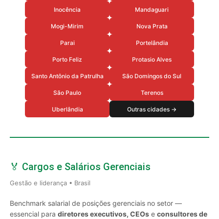
Inocência
Mandaguari
Mogi-Mirim
Nova Prata
Parai
Portelândia
Porto Feliz
Protasio Alves
Santo Antônio da Patrulha
São Domingos do Sul
São Paulo
Terenos
Uberlândia
Outras cidades →
🏅 Cargos e Salários Gerenciais
Gestão e liderança • Brasil
Benchmark salarial de posições gerenciais no setor —
essencial para
diretores executivos, CEOs
e
consultores de