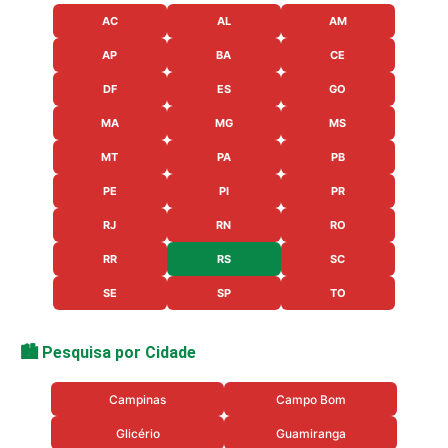
AC
AL
AM
AP
BA
CE
DF
ES
GO
MA
MG
MS
MT
PA
PB
PE
PI
PR
RJ
RN
RO
RR
RS
SC
SE
SP
TO
🏙️ Pesquisa por Cidade
Campinas
Campo Bom
Glicério
Guamiranga