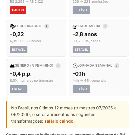
R$ 2.295 → R$ 2.122
236 → 223 admissões
CAINDO
ESTÁVEL
📚
🎂
ESCOLARIDADE
IDADE MÉDIA
I
I
-0,22
-2,8 anos
6,39 → 6,17 (índice)
38,5 → 35,7 anos
ESTÁVEL
ESTÁVEL
👥
🕐
GÊNERO (% FEMININO)
JORNADA SEMANAL
I
I
-0,4 p.p.
-0,1h
8,5% mulheres no trimestre
44h → 44h semanais
ESTÁVEL
ESTÁVEL
No Brasil, nos últimos 12 meses (trimestres 07/2025 a
06/2026), o setor apresentou as seguintes
transformações:
salário caindo
.
Como usar esses indicadores:
para
gestores e diretores de RH
,