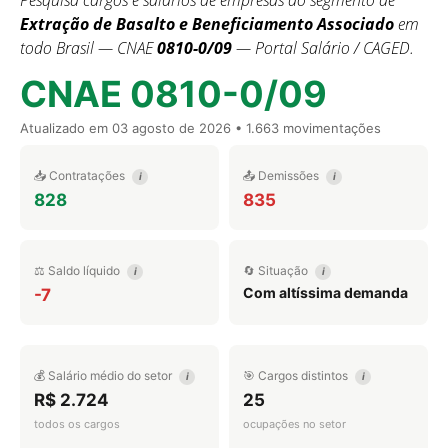
Pesquisa cargos e salários de empresas do segmento de
Extração de Basalto e Beneficiamento Associado
em
todo Brasil — CNAE
0810-0/09
— Portal Salário / CAGED.
CNAE 0810-0/09
Atualizado em
03 agosto de 2026
• 1.663 movimentações
📥 Contratações
📤 Demissões
i
i
828
835
⚖️ Saldo líquido
🔄 Situação
i
i
Com altíssima demanda
-7
💰 Salário médio do setor
🎯 Cargos distintos
i
i
R$ 2.724
25
todos os cargos
ocupações no setor