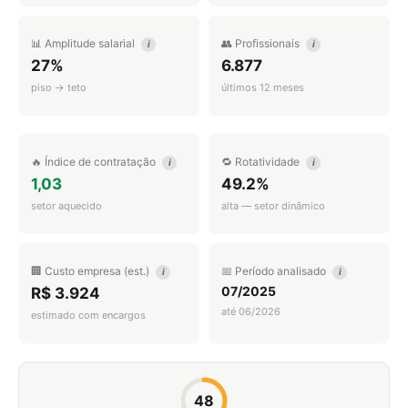
📊 Amplitude salarial
👥 Profissionais
i
i
27%
6.877
piso → teto
últimos 12 meses
🔥 Índice de contratação
🔁 Rotatividade
i
i
1,03
49.2%
setor aquecido
alta — setor dinâmico
🏢 Custo empresa (est.)
📅 Período analisado
i
i
07/2025
R$ 3.924
até 06/2026
estimado com encargos
48