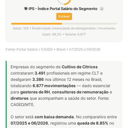
🎯 IPS - Índice Portal Salário do Segmento
i
Estável
Saldo: 105 • Rotatividade (intensidade de desligamento / movimento
total): 49,2% • Volume: 6.877
Fonte: Portal Salário / CAGED • Brasil • 07/2025 a 06/2026
Empresas do segmento de
Cultivo de Cítricos
contrataram
3.491
profissionais em regime CLT e
desligaram
3.386
nos últimos 12 meses no Brasil,
totalizando
6.877 movimentações
— dado essencial
para
gestores de RH
,
consultores de remuneração
e
diretores
que acompanham a saúde do setor. Fonte:
CAGED/MTE.
O setor está
com baixa demanda
. No comparativo entre
07/2025 e 06/2026
, registrou uma
queda de 8.85%
no