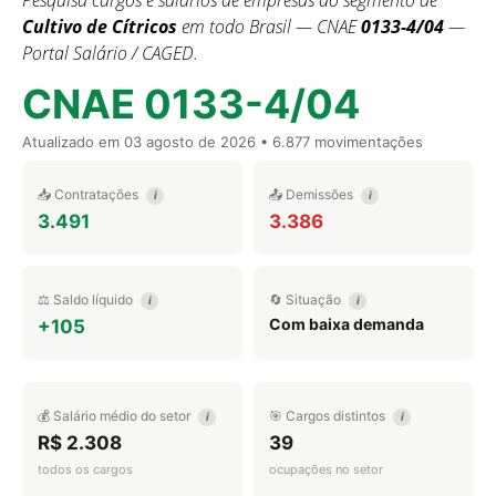
Pesquisa cargos e salários de empresas do segmento de
Cultivo de Cítricos
em todo Brasil — CNAE
0133-4/04
—
Portal Salário / CAGED.
CNAE 0133-4/04
Atualizado em
03 agosto de 2026
• 6.877 movimentações
📥 Contratações
📤 Demissões
i
i
3.491
3.386
⚖️ Saldo líquido
🔄 Situação
i
i
Com baixa demanda
+105
💰 Salário médio do setor
🎯 Cargos distintos
i
i
R$ 2.308
39
todos os cargos
ocupações no setor