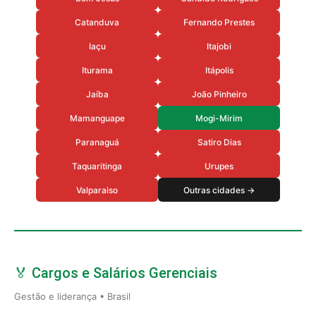
Catanduva
Fernando Prestes
Iaçu
Itajobi
Iturama
Itápolis
Jaíba
João Pinheiro
Mamanguape
Mogi-Mirim
Paranaguá
Satiro Dias
Taquaritinga
Urupes
Valparaiso
Outras cidades →
🏅 Cargos e Salários Gerenciais
Gestão e liderança • Brasil