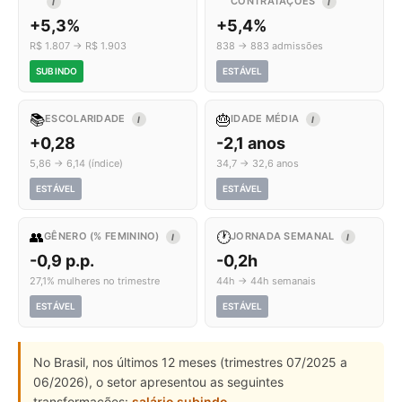
CONTRATAÇÕES
I
I
+5,3%
+5,4%
R$ 1.807 → R$ 1.903
838 → 883 admissões
SUBINDO
ESTÁVEL
📚
🎂
ESCOLARIDADE
IDADE MÉDIA
I
I
+0,28
-2,1 anos
5,86 → 6,14 (índice)
34,7 → 32,6 anos
ESTÁVEL
ESTÁVEL
👥
🕐
GÊNERO (% FEMININO)
JORNADA SEMANAL
I
I
-0,9 p.p.
-0,2h
27,1% mulheres no trimestre
44h → 44h semanais
ESTÁVEL
ESTÁVEL
No Brasil, nos últimos 12 meses (trimestres 07/2025 a
06/2026), o setor apresentou as seguintes
transformações:
salário subindo
.