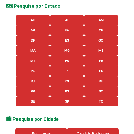
🗺️ Pesquisa por Estado
AC
AL
AM
AP
BA
CE
DF
ES
GO
MA
MG
MS
MT
PA
PB
PE
PI
PR
RJ
RN
RO
RR
RS
SC
SE
SP
TO
🏙️ Pesquisa por Cidade
Bom Jesus
Candido Rodrigues