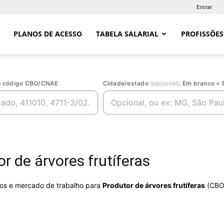
Entrar
PLANOS DE ACESSO
TABELA SALARIAL
PROFISSÕES
ou código CBO/CNAE
Cidade/estado
(opcional)
. Em branco = 
 de árvores frutíferas
rios e mercado de trabalho para
Produtor de árvores frutíferas
(CBO