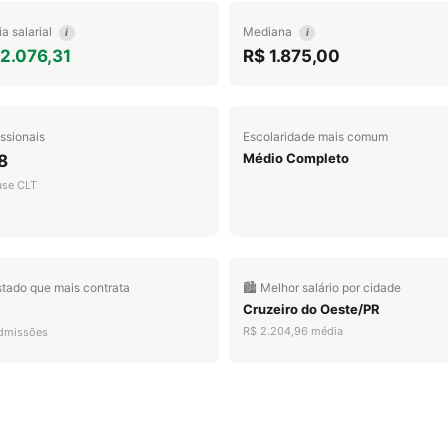
a salarial
Mediana
i
i
2.076,31
R$ 1.875,00
issionais
Escolaridade mais comum
Médio Completo
8
ase CLT
stado que mais contrata
🏙️ Melhor salário por cidade
Cruzeiro do Oeste/PR
R$ 2.204,96 média
dmissões