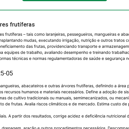
es frutíferas
s frutíferas – tais como laranjeiras, pessegueiros, mangueiras e abac
splantando mudas, executando irrigação, nutrição e outros tratos cu
 beneficiamento das frutas, providenciando transporte e armazenagem
ona equipes de trabalho, avaliando desempenho e treinando trabalha
normas técnicas e normas regulamentadoras de saúde e segurança no
25-05
 mangueiras, abacateiros e outras árvores frutíferas, definindo a áre
os recursos humanos e materiais necessários. Define a adoção de sis
mas de cultivo tradicionais ou manuais, semimecanizados, ou mecani
 de frutas. Avalia riscos climáticos e de mercado. Estima custo de
ais. A partir dos resultados, corrige acidez e deficiência nutriciona
za, drenagem, aração e outros procedimentos necessários. Descompa