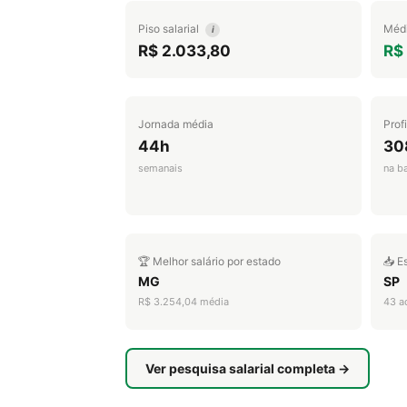
Piso salarial
Médi
i
R$ 2.033,80
R$ 
Jornada média
Prof
44h
30
semanais
na b
🏆 Melhor salário por estado
📥 E
MG
SP
R$ 3.254,04 média
43 a
Ver pesquisa salarial completa →