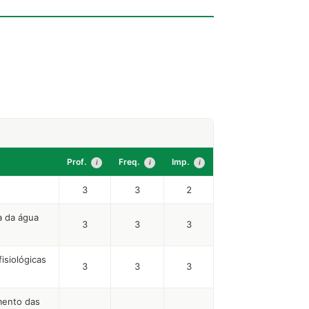
Prof.
Freq.
Imp.
i
i
i
3
3
2
a da água
3
3
3
isiológicas
3
3
3
mento das