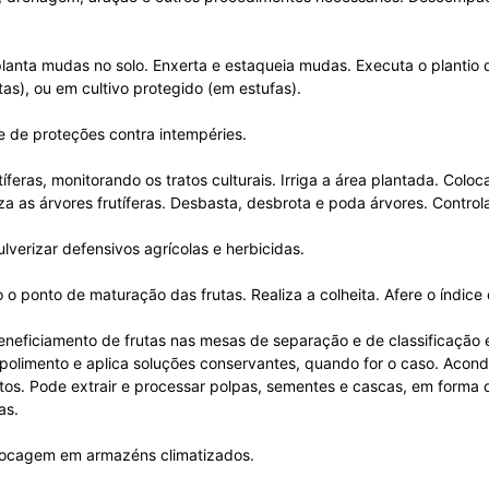
anta mudas no solo. Enxerta e estaqueia mudas. Executa o plantio 
as), ou em cultivo protegido (em estufas).
e de proteções contra intempéries.
eras, monitorando os tratos culturais. Irriga a área plantada. Coloc
a as árvores frutíferas. Desbasta, desbrota e poda árvores. Control
lverizar defensivos agrícolas e herbicidas.
 o ponto de maturação das frutas. Realiza a colheita. Afere o índice
eneficiamento de frutas nas mesas de separação e de classificação 
z polimento e aplica soluções conservantes, quando for o caso. Acond
dutos. Pode extrair e processar polpas, sementes e cascas, em forma
as.
stocagem em armazéns climatizados.