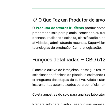
📋 O Que Faz um Produtor de árvor
O
Produtor de árvores frutíferas
produz árvore
preparando solo para plantio, semeando ou tran
doenças, realizando colheita, classificação e
atividades, administrando recursos. Supervisi
tecnologias de produção. Cumpre legislação, 
Funções detalhadas — CBO 61
Planeja o cultivo de laranjeiras, pessegueiros,
selecionando técnicas de plantio, e estimando 
cronograma das etapas do cultivo. Adota siste
instrumentos automatizados para beneficiamento
Coleta amostras do solo para análises laboratori
Prepara solo para plantio, fazendo sua limpe