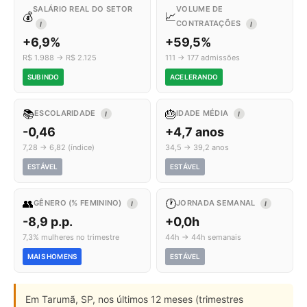
SALÁRIO REAL DO SETOR
VOLUME DE
💰
📈
CONTRATAÇÕES
I
I
+6,9%
+59,5%
R$ 1.988 → R$ 2.125
111 → 177 admissões
SUBINDO
ACELERANDO
📚
🎂
ESCOLARIDADE
IDADE MÉDIA
I
I
-0,46
+4,7 anos
7,28 → 6,82 (índice)
34,5 → 39,2 anos
ESTÁVEL
ESTÁVEL
👥
🕐
GÊNERO (% FEMININO)
JORNADA SEMANAL
I
I
-8,9 p.p.
+0,0h
7,3% mulheres no trimestre
44h → 44h semanais
MAIS HOMENS
ESTÁVEL
Em Tarumã, SP, nos últimos 12 meses (trimestres