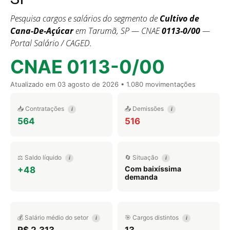
Pesquisa cargos e salários do segmento de
Cultivo de
Cana-De-Açúcar
em Tarumã, SP — CNAE
0113-0/00
—
Portal Salário / CAGED.
CNAE 0113-0/00
Atualizado em
03 agosto de 2026
• 1.080 movimentações
📥 Contratações
📤 Demissões
i
i
564
516
⚖️ Saldo líquido
🔄 Situação
i
i
Com baixíssima
+48
demanda
💰 Salário médio do setor
🎯 Cargos distintos
i
i