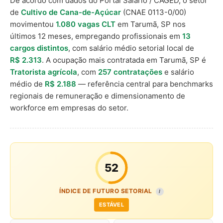
De acordo com dados do Portal Salário / CAGED, o setor
de
Cultivo de Cana-de-Açúcar
(CNAE 0113-0/00)
movimentou
1.080 vagas CLT
em Tarumã, SP nos
últimos 12 meses, empregando profissionais em
13
cargos distintos
, com salário médio setorial local de
R$ 2.313
. A ocupação mais contratada em Tarumã, SP é
Tratorista agrícola
, com
257 contratações
e salário
médio de
R$ 2.188
— referência central para benchmarks
regionais de remuneração e dimensionamento de
workforce em empresas do setor.
52
ÍNDICE DE FUTURO SETORIAL
I
ESTÁVEL