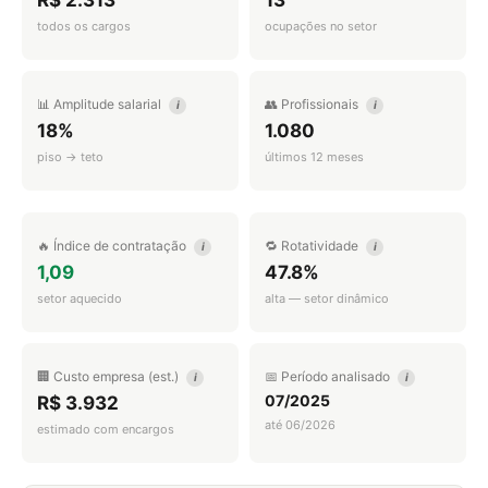
R$ 2.313
13
todos os cargos
ocupações no setor
📊 Amplitude salarial
👥 Profissionais
i
i
18%
1.080
piso → teto
últimos 12 meses
🔥 Índice de contratação
🔁 Rotatividade
i
i
1,09
47.8%
setor aquecido
alta — setor dinâmico
🏢 Custo empresa (est.)
📅 Período analisado
i
i
07/2025
R$ 3.932
até 06/2026
estimado com encargos