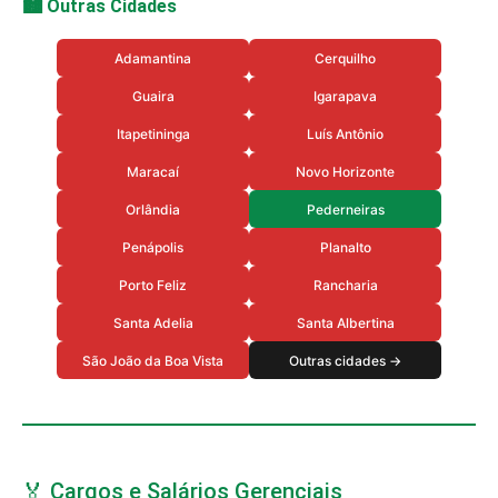
🏙️ Outras Cidades
Adamantina
Cerquilho
Guaira
Igarapava
Itapetininga
Luís Antônio
Maracaí
Novo Horizonte
Orlândia
Pederneiras
Penápolis
Planalto
Porto Feliz
Rancharia
Santa Adelia
Santa Albertina
São João da Boa Vista
Outras cidades →
🏅 Cargos e Salários Gerenciais