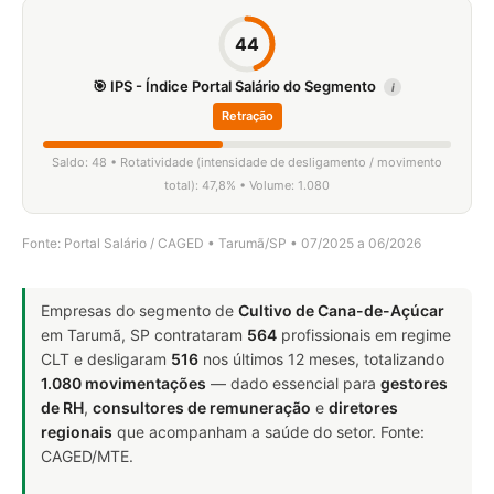
44
🎯 IPS - Índice Portal Salário do Segmento
i
Retração
Saldo: 48 • Rotatividade (intensidade de desligamento / movimento
total): 47,8% • Volume: 1.080
Fonte: Portal Salário / CAGED • Tarumã/SP • 07/2025 a 06/2026
Empresas do segmento de
Cultivo de Cana-de-Açúcar
em Tarumã, SP contrataram
564
profissionais em regime
CLT e desligaram
516
nos últimos 12 meses, totalizando
1.080 movimentações
— dado essencial para
gestores
de RH
,
consultores de remuneração
e
diretores
regionais
que acompanham a saúde do setor. Fonte:
CAGED/MTE.