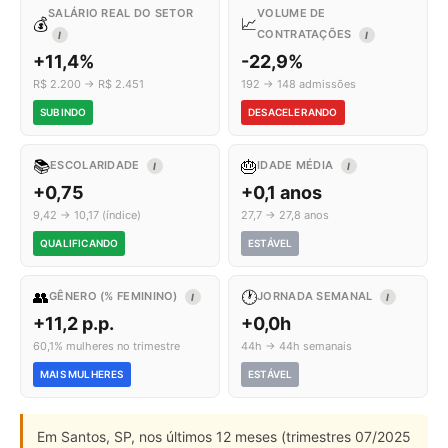
SALÁRIO REAL DO SETOR
VOLUME DE
💰
📈
CONTRATAÇÕES
I
I
+11,4%
-22,9%
R$ 2.200 → R$ 2.451
192 → 148 admissões
SUBINDO
DESACELERANDO
📚
🎂
ESCOLARIDADE
IDADE MÉDIA
I
I
+0,75
+0,1 anos
9,42 → 10,17 (índice)
27,7 → 27,8 anos
QUALIFICANDO
ESTÁVEL
👥
🕐
GÊNERO (% FEMININO)
JORNADA SEMANAL
I
I
+11,2 p.p.
+0,0h
60,1% mulheres no trimestre
44h → 44h semanais
MAIS MULHERES
ESTÁVEL
Em Santos, SP, nos últimos 12 meses (trimestres 07/2025