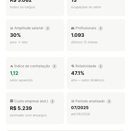
R$ 3.082
13
todos os cargos
ocupações no setor
📊 Amplitude salarial
👥 Profissionais
i
i
30%
1.093
piso → teto
últimos 12 meses
🔥 Índice de contratação
🔁 Rotatividade
i
i
1,12
47.1%
setor aquecido
alta — setor dinâmico
🏢 Custo empresa (est.)
📅 Período analisado
i
i
07/2025
R$ 5.239
até 06/2026
estimado com encargos