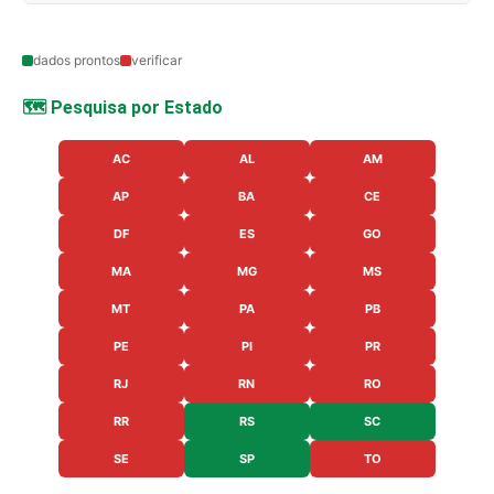
dados prontos
verificar
🗺️ Pesquisa por Estado
AC
AL
AM
AP
BA
CE
DF
ES
GO
MA
MG
MS
MT
PA
PB
PE
PI
PR
RJ
RN
RO
RR
RS
SC
SE
SP
TO