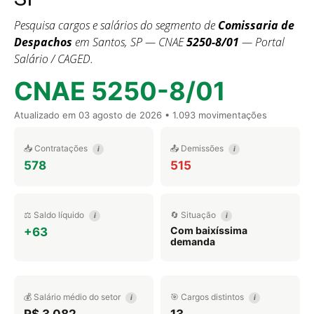
Pesquisa cargos e salários do segmento de
Comissaria de
Despachos
em Santos, SP — CNAE
5250-8/01
— Portal
Salário / CAGED.
CNAE 5250-8/01
Atualizado em
03 agosto de 2026
• 1.093 movimentações
📥 Contratações
📤 Demissões
i
i
578
515
⚖️ Saldo líquido
🔄 Situação
i
i
Com baixíssima
+63
demanda
💰 Salário médio do setor
🎯 Cargos distintos
i
i