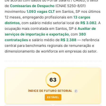
De acordo com dados do Portal Salário / CAGED, o setor
de
Comissarias de Despacho
(CNAE 5250-8/01)
movimentou
1.093 vagas CLT
em Santos, SP nos últimos
12 meses, empregando profissionais em
13 cargos
distintos
, com salário médio setorial local de
R$ 3.082
. A
ocupação mais contratada em Santos, SP é
Auxiliar de
serviços de importação e exportação
, com
380
contratações
e salário médio de
R$ 2.388
— referência
central para benchmarks regionais de remuneração e
dimensionamento de workforce em empresas do setor.
63
ÍNDICE DE FUTURO SETORIAL
I
ESTÁVEL