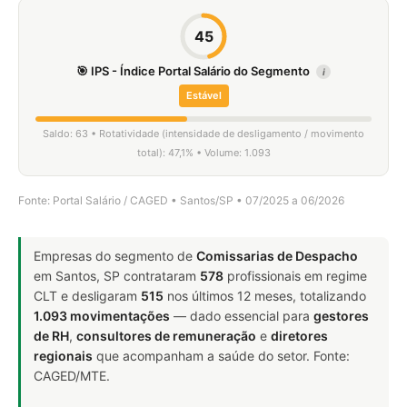
45
🎯 IPS - Índice Portal Salário do Segmento
i
Estável
Saldo: 63 • Rotatividade (intensidade de desligamento / movimento
total): 47,1% • Volume: 1.093
Fonte: Portal Salário / CAGED • Santos/SP • 07/2025 a 06/2026
Empresas do segmento de
Comissarias de Despacho
em Santos, SP contrataram
578
profissionais em regime
CLT e desligaram
515
nos últimos 12 meses, totalizando
1.093 movimentações
— dado essencial para
gestores
de RH
,
consultores de remuneração
e
diretores
regionais
que acompanham a saúde do setor. Fonte:
CAGED/MTE.