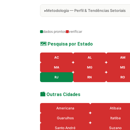
Metodologia — Perfil & Tendências Setoriais
dados prontos
verificar
🗺️ Pesquisa por Estado
AC
AL
AM
MA
MG
MS
RJ
RN
RO
🏙️ Outras Cidades
Americana
Atibaia
Guarulhos
Itatiba
Santo André
Suzano