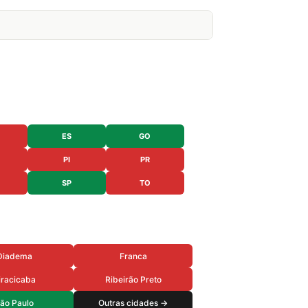
ES
GO
PI
PR
SP
TO
Diadema
Franca
iracicaba
Ribeirão Preto
ão Paulo
Outras cidades →