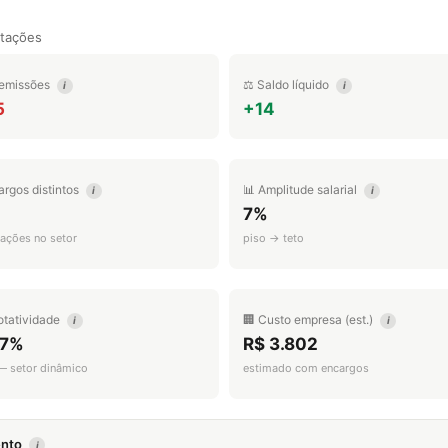
tações
emissões
⚖️ Saldo líquido
i
i
5
+14
argos distintos
📊 Amplitude salarial
i
i
7%
ações no setor
piso → teto
otatividade
🏢 Custo empresa (est.)
i
i
.7%
R$ 3.802
 — setor dinâmico
estimado com encargos
mento
i