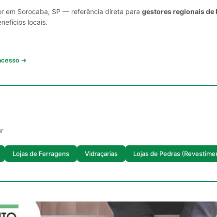
or em Sorocaba, SP — referência direta para
gestores regionais de
nefícios locais.
 acesso →
ar
Lojas de Ferragens
Vidraçarias
Lojas de Pedras (Revestime