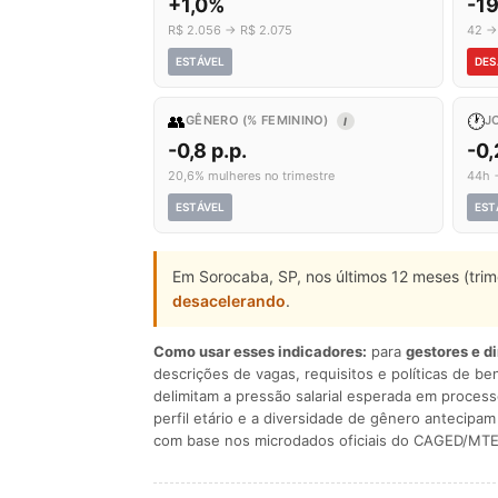
+1,0%
-19
R$ 2.056 → R$ 2.075
42 →
ESTÁVEL
DES
👥
🕐
GÊNERO (% FEMININO)
J
I
-0,8 p.p.
-0,
20,6% mulheres no trimestre
44h 
ESTÁVEL
EST
Em Sorocaba, SP, nos últimos 12 meses (tri
desacelerando
.
Como usar esses indicadores:
para
gestores e d
descrições de vagas, requisitos e políticas de be
delimitam a pressão salarial esperada em process
perfil etário e a diversidade de gênero antecip
com base nos microdados oficiais do CAGED/MTE