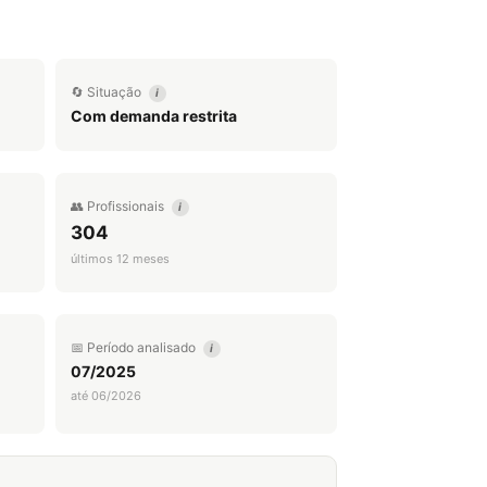
🔄 Situação
i
Com demanda restrita
👥 Profissionais
i
304
últimos 12 meses
📅 Período analisado
i
07/2025
até 06/2026