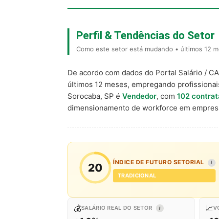
Perfil & Tendências do Setor
Como este setor está mudando • últimos 12 m
De acordo com dados do Portal Salário / C
últimos 12 meses, empregando profissiona
Sorocaba, SP é
Vendedor
, com
102 contra
dimensionamento de workforce em empresa
ÍNDICE DE FUTURO SETORIAL
I
20
TRADICIONAL
💰
📈
SALÁRIO REAL DO SETOR
V
I