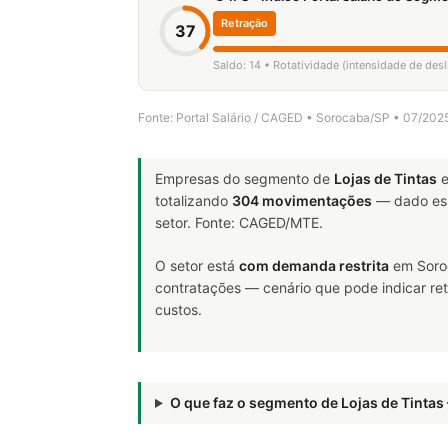
Retração
37
Saldo: 14 • Rotatividade (intensidade de des
Fonte: Portal Salário / CAGED • Sorocaba/SP • 07/202
Empresas do segmento de
Lojas de Tintas
e
totalizando
304 movimentações
— dado ess
setor. Fonte: CAGED/MTE.
O setor está
com demanda restrita
em Soroc
contratações — cenário que pode indicar ret
custos.
O que faz o segmento de Lojas de Tinta