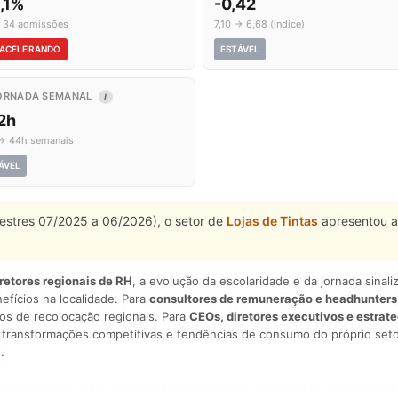
,1%
-0,42
 34 admissões
7,10 → 6,68 (índice)
ACELERANDO
ESTÁVEL
ORNADA SEMANAL
I
2h
→ 44h semanais
ÁVEL
mestres 07/2025 a 06/2026), o setor de
Lojas de Tintas
apresentou a
iretores regionais de RH
, a evolução da escolaridade e da jornada sina
nefícios na localidade. Para
consultores de remuneração e headhunters
os de recolocação regionais. Para
CEOs, diretores executivos e estrat
am transformações competitivas e tendências de consumo do próprio seto
.