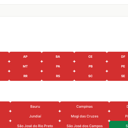
AP
BA
CE
DF
MT
PA
PB
PE
RR
RS
SC
SE
Bauru
Campinas
Jundiaí
Mogi das Cruzes
P
São José do Rio Preto
São José dos Campos
S