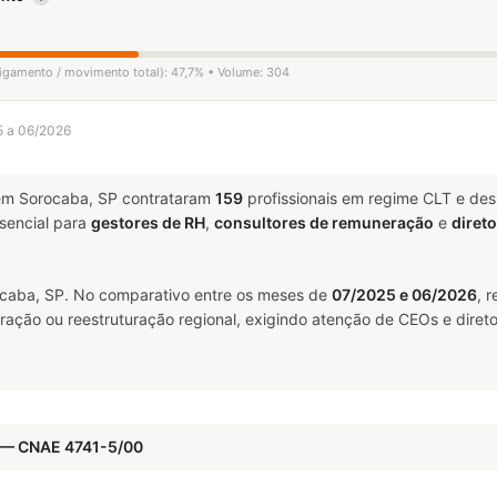
ligamento / movimento total): 47,7% • Volume: 304
5 a 06/2026
m Sorocaba, SP contrataram
159
profissionais em regime CLT e de
encial para
gestores de RH
,
consultores de remuneração
e
diret
aba, SP. No comparativo entre os meses de
07/2025 e 06/2026
, 
ração ou reestruturação regional, exigindo atenção de CEOs e direto
s — CNAE 4741-5/00