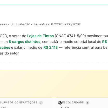
eses • Sorocaba/SP • Trimestres: 07/2025 a 06/2026
AGED, o setor de
Lojas de Tintas
(CNAE 4741-5/00) movimento
is em
8 cargos distintos
, com salário médio setorial local de
R$
tações
e salário médio de
R$ 2.118
— referência central para b
s do setor.
📚
OLUME DE CONTRATAÇÕES
ESCOLARIDADE
I
I