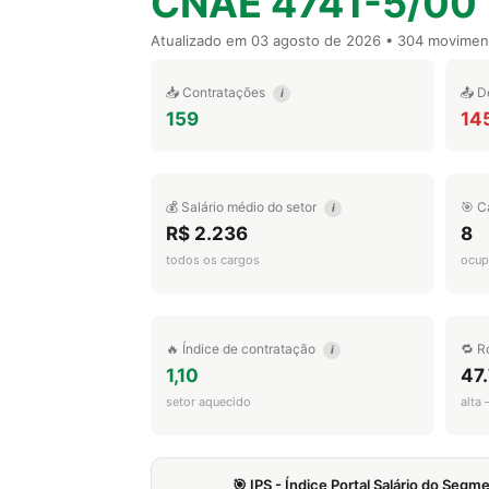
CNAE 4741-5/00
Atualizado em
03 agosto de 2026
• 304 movimen
📥 Contratações
📤 D
i
159
14
💰 Salário médio do setor
🎯 C
i
R$ 2.236
8
todos os cargos
ocup
🔥 Índice de contratação
🔁 R
i
1,10
47
setor aquecido
alta
🎯 IPS - Índice Portal Salário do Seg