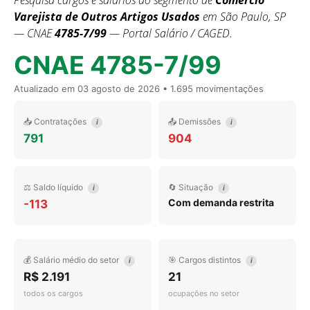
Pesquisa cargos e salários do segmento de
Comércio
Varejista de Outros Artigos Usados
em São Paulo, SP
— CNAE
4785-7/99
— Portal Salário / CAGED.
CNAE 4785-7/99
Atualizado em
03 agosto de 2026
• 1.695 movimentações
📥 Contratações
📤 Demissões
i
i
791
904
⚖️ Saldo líquido
🔄 Situação
i
i
Com demanda restrita
-113
💰 Salário médio do setor
🎯 Cargos distintos
i
i
R$ 2.191
21
todos os cargos
ocupações no setor