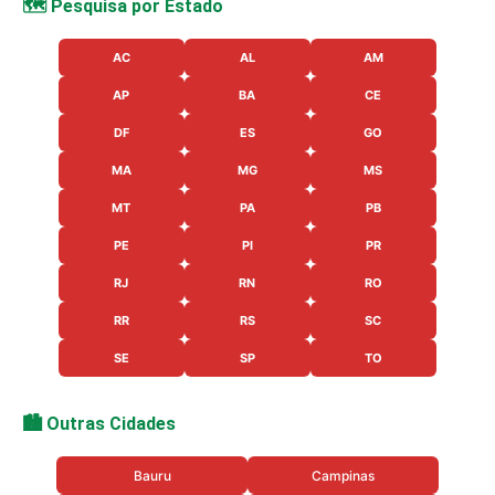
🗺️ Pesquisa por Estado
AC
AL
AM
AP
BA
CE
DF
ES
GO
MA
MG
MS
MT
PA
PB
PE
PI
PR
RJ
RN
RO
RR
RS
SC
SE
SP
TO
🏙️ Outras Cidades
Bauru
Campinas