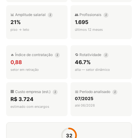
📊 Amplitude salarial
👥 Profissionais
i
i
21%
1.695
piso → teto
últimos 12 meses
🔥 Índice de contratação
🔁 Rotatividade
i
i
0,88
46.7%
setor em retração
alta — setor dinâmico
🏢 Custo empresa (est.)
📅 Período analisado
i
i
07/2025
R$ 3.724
até 06/2026
estimado com encargos
32