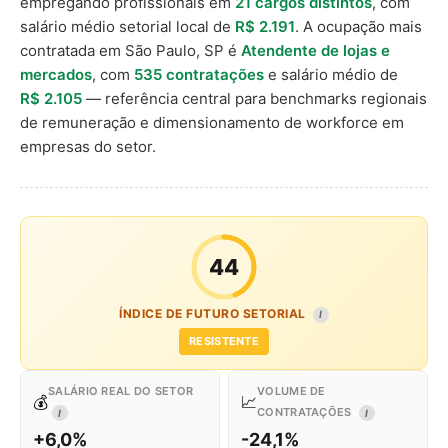
empregando profissionais em
21 cargos distintos
, com
salário médio setorial local de
R$ 2.191
. A ocupação mais
contratada em São Paulo, SP é
Atendente de lojas e
mercados
, com
535 contratações
e salário médio de
R$ 2.105
— referência central para benchmarks regionais
de remuneração e dimensionamento de workforce em
empresas do setor.
44
ÍNDICE DE FUTURO SETORIAL
I
RESISTENTE
SALÁRIO REAL DO SETOR
VOLUME DE
💰
📈
CONTRATAÇÕES
I
I
+6,0%
-24,1%