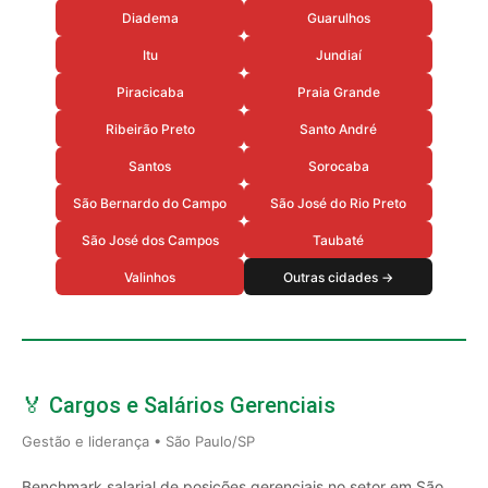
Diadema
Guarulhos
Itu
Jundiaí
Piracicaba
Praia Grande
Ribeirão Preto
Santo André
Santos
Sorocaba
São Bernardo do Campo
São José do Rio Preto
São José dos Campos
Taubaté
Valinhos
Outras cidades →
🏅 Cargos e Salários Gerenciais
Gestão e liderança • São Paulo/SP
Benchmark salarial de posições gerenciais no setor em São