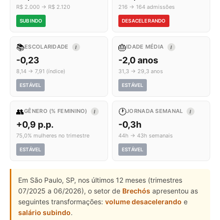
R$ 2.000 → R$ 2.120
216 → 164 admissões
SUBINDO
DESACELERANDO
📚
🎂
ESCOLARIDADE
IDADE MÉDIA
I
I
-0,23
-2,0 anos
8,14 → 7,91 (índice)
31,3 → 29,3 anos
ESTÁVEL
ESTÁVEL
👥
🕐
GÊNERO (% FEMININO)
JORNADA SEMANAL
I
I
+0,9 p.p.
-0,3h
75,0% mulheres no trimestre
44h → 43h semanais
ESTÁVEL
ESTÁVEL
Em São Paulo, SP, nos últimos 12 meses (trimestres
07/2025 a 06/2026), o setor de
Brechós
apresentou as
seguintes transformações:
volume desacelerando
e
salário subindo
.