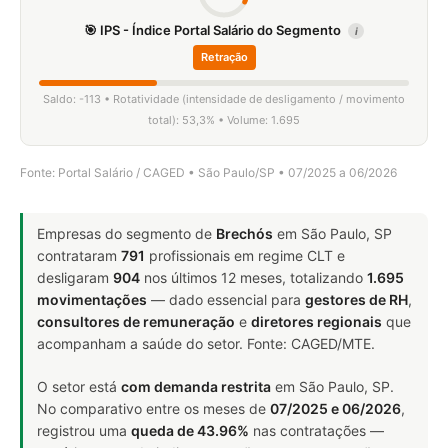
🎯 IPS - Índice Portal Salário do Segmento
i
Retração
Saldo: -113 • Rotatividade (intensidade de desligamento / movimento
total): 53,3% • Volume: 1.695
Fonte: Portal Salário / CAGED • São Paulo/SP • 07/2025 a 06/2026
Empresas do segmento de
Brechós
em São Paulo, SP
contrataram
791
profissionais em regime CLT e
desligaram
904
nos últimos 12 meses, totalizando
1.695
movimentações
— dado essencial para
gestores de RH
,
consultores de remuneração
e
diretores regionais
que
acompanham a saúde do setor. Fonte: CAGED/MTE.
O setor está
com demanda restrita
em São Paulo, SP.
No comparativo entre os meses de
07/2025 e 06/2026
,
registrou uma
queda de 43.96%
nas contratações —