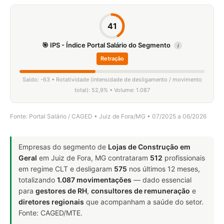
41
🎯 IPS - Índice Portal Salário do Segmento
i
Retração
Saldo: -63 • Rotatividade (intensidade de desligamento / movimento
total): 52,9% • Volume: 1.087
Fonte: Portal Salário / CAGED • Juiz de Fora/MG • 07/2025 a 06/2026
Empresas do segmento de
Lojas de Construção em
Geral
em Juiz de Fora, MG contrataram
512
profissionais
em regime CLT e desligaram
575
nos últimos 12 meses,
totalizando
1.087 movimentações
— dado essencial
para
gestores de RH
,
consultores de remuneração
e
diretores regionais
que acompanham a saúde do setor.
Fonte: CAGED/MTE.