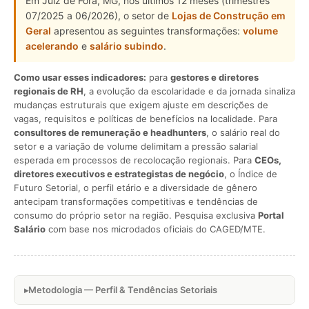
Em Juiz de Fora, MG, nos últimos 12 meses (trimestres
07/2025 a 06/2026), o setor de
Lojas de Construção em
Geral
apresentou as seguintes transformações:
volume
acelerando
e
salário subindo
.
Como usar esses indicadores:
para
gestores e diretores
regionais de RH
, a evolução da escolaridade e da jornada sinaliza
mudanças estruturais que exigem ajuste em descrições de
vagas, requisitos e políticas de benefícios na localidade. Para
consultores de remuneração e headhunters
, o salário real do
setor e a variação de volume delimitam a pressão salarial
esperada em processos de recolocação regionais. Para
CEOs,
diretores executivos e estrategistas de negócio
, o Índice de
Futuro Setorial, o perfil etário e a diversidade de gênero
antecipam transformações competitivas e tendências de
consumo do próprio setor na região. Pesquisa exclusiva
Portal
Salário
com base nos microdados oficiais do CAGED/MTE.
Metodologia — Perfil & Tendências Setoriais