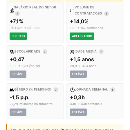
SALÁRIO REAL DO SETOR
VOLUME DE
💰
📈
CONTRATAÇÕES
I
I
+7,1%
+14,0%
R$ 1.616 → R$ 1.730
129 → 147 admissões
SUBINDO
ACELERANDO
📚
🎂
ESCOLARIDADE
IDADE MÉDIA
I
I
+0,47
+1,5 anos
6,82 → 7,29 (índice)
29,9 → 31,4 anos
ESTÁVEL
ESTÁVEL
👥
🕐
GÊNERO (% FEMININO)
JORNADA SEMANAL
I
I
-1,5 p.p.
+0,3h
27,2% mulheres no trimestre
43h → 44h semanais
ESTÁVEL
ESTÁVEL