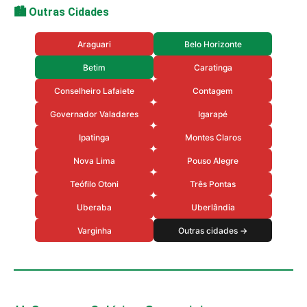
🏙️ Outras Cidades
Araguari
Belo Horizonte
Betim
Caratinga
Conselheiro Lafaiete
Contagem
Governador Valadares
Igarapé
Ipatinga
Montes Claros
Nova Lima
Pouso Alegre
Teófilo Otoni
Três Pontas
Uberaba
Uberlândia
Varginha
Outras cidades →