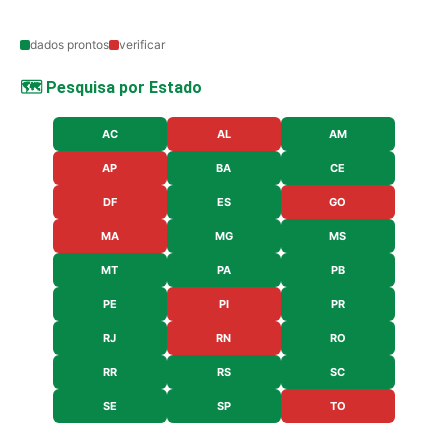
dados prontos
verificar
🗺️ Pesquisa por Estado
AC
AL
AM
AP
BA
CE
DF
ES
GO
MA
MG
MS
MT
PA
PB
PE
PI
PR
RJ
RN
RO
RR
RS
SC
SE
SP
TO