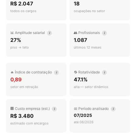
R$ 2.047
18
todos os cargos
ocupações no setor
📊 Amplitude salarial
👥 Profissionais
i
i
27%
1.087
piso → teto
últimos 12 meses
🔥 Índice de contratação
🔁 Rotatividade
i
i
0,89
47.1%
setor em retração
alta — setor dinâmico
🏢 Custo empresa (est.)
📅 Período analisado
i
i
07/2025
R$ 3.480
até 06/2026
estimado com encargos