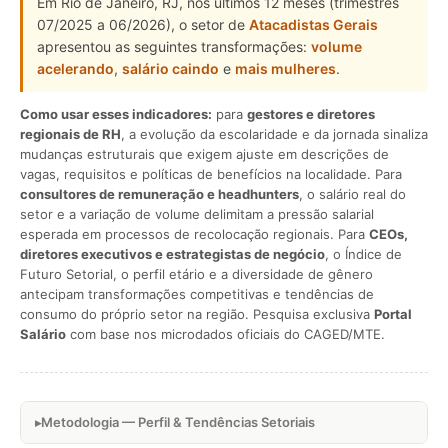
Em Rio de Janeiro, RJ, nos últimos 12 meses (trimestres
07/2025 a 06/2026), o setor de
Atacadistas Gerais
apresentou as seguintes transformações:
volume
acelerando
,
salário caindo
e
mais mulheres
.
Como usar esses indicadores:
para
gestores e diretores
regionais de RH
, a evolução da escolaridade e da jornada sinaliza
mudanças estruturais que exigem ajuste em descrições de
vagas, requisitos e políticas de benefícios na localidade. Para
consultores de remuneração e headhunters
, o salário real do
setor e a variação de volume delimitam a pressão salarial
esperada em processos de recolocação regionais. Para
CEOs,
diretores executivos e estrategistas de negócio
, o Índice de
Futuro Setorial, o perfil etário e a diversidade de gênero
antecipam transformações competitivas e tendências de
consumo do próprio setor na região. Pesquisa exclusiva
Portal
Salário
com base nos microdados oficiais do CAGED/MTE.
Metodologia — Perfil & Tendências Setoriais