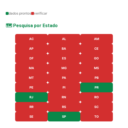
dados prontos
verificar
🗺️ Pesquisa por Estado
AC
AL
AM
AP
BA
CE
DF
ES
GO
MA
MG
MS
MT
PA
PB
PE
PI
PR
RJ
RN
RO
RR
RS
SC
SE
SP
TO