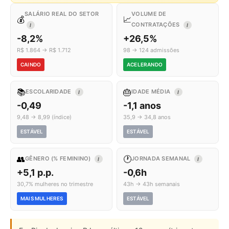
SALÁRIO REAL DO SETOR
VOLUME DE
💰
📈
CONTRATAÇÕES
I
I
-8,2%
+26,5%
R$ 1.864 → R$ 1.712
98 → 124 admissões
CAINDO
ACELERANDO
📚
🎂
ESCOLARIDADE
IDADE MÉDIA
I
I
-0,49
-1,1 anos
9,48 → 8,99 (índice)
35,9 → 34,8 anos
ESTÁVEL
ESTÁVEL
👥
🕐
GÊNERO (% FEMININO)
JORNADA SEMANAL
I
I
+5,1 p.p.
-0,6h
30,7% mulheres no trimestre
43h → 43h semanais
MAIS MULHERES
ESTÁVEL