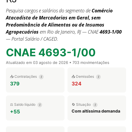
Pesquisa cargos e salários do segmento de
Comércio
Atacadista de Mercadorias em Geral, sem
Predominância de Alimentos ou de Insumos
Agropecuários
em Rio de Janeiro, RJ — CNAE
4693-1/00
— Portal Salário / CAGED.
CNAE 4693-1/00
Atualizado em
03 agosto de 2026
• 703 movimentações
📥 Contratações
📤 Demissões
i
i
379
324
⚖️ Saldo líquido
🔄 Situação
i
i
Com altíssima demanda
+55