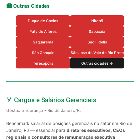
🏙️ Outras Cidades
Duque de Caxias
Niterói
Paty do Alferes
Sapucaia
Saquarema
São Fidelis
São Gonçalo
São José do Vale do Rio Preto
Teresópolis
Outras cidades →
🏅 Cargos e Salários Gerenciais
Gestão e liderança • Rio de Janeiro/RJ
Benchmark salarial de posições gerenciais no setor em Rio de
Janeiro, RJ — essencial para
diretores executivos, CEOs
regionais
e
consultores de remuneração executiva