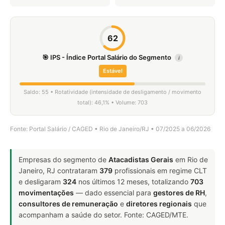
62
🎯 IPS - Índice Portal Salário do Segmento
i
Estável
Saldo: 55 • Rotatividade (intensidade de desligamento / movimento
total): 46,1% • Volume: 703
Fonte: Portal Salário / CAGED • Rio de Janeiro/RJ • 07/2025 a 06/2026
Empresas do segmento de
Atacadistas Gerais
em Rio de
Janeiro, RJ contrataram
379
profissionais em regime CLT
e desligaram
324
nos últimos 12 meses, totalizando
703
movimentações
— dado essencial para
gestores de RH
,
consultores de remuneração
e
diretores regionais
que
acompanham a saúde do setor. Fonte: CAGED/MTE.