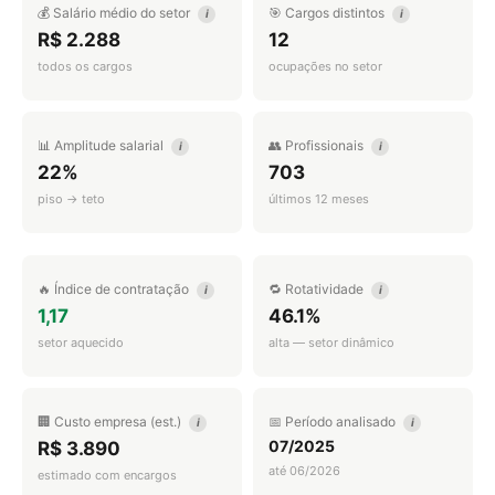
💰 Salário médio do setor
🎯 Cargos distintos
i
i
R$ 2.288
12
todos os cargos
ocupações no setor
📊 Amplitude salarial
👥 Profissionais
i
i
22%
703
piso → teto
últimos 12 meses
🔥 Índice de contratação
🔁 Rotatividade
i
i
1,17
46.1%
setor aquecido
alta — setor dinâmico
🏢 Custo empresa (est.)
📅 Período analisado
i
i
07/2025
R$ 3.890
até 06/2026
estimado com encargos