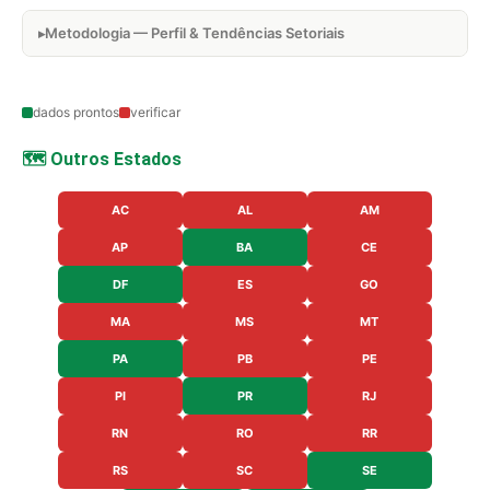
Metodologia — Perfil & Tendências Setoriais
dados prontos
verificar
🗺️ Outros Estados
AC
AL
AM
AP
BA
CE
DF
ES
GO
MA
MS
MT
PA
PB
PE
PI
PR
RJ
RN
RO
RR
RS
SC
SE