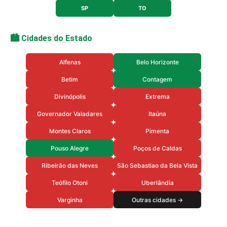
SP
TO
🏙️ Cidades do Estado
Alfenas
Belo Horizonte
Betim
Contagem
Divinópolis
Extrema
Governador Valadares
Itaúna
Montes Claros
Pimenta
Pouso Alegre
Poços de Caldas
Ribeirão das Neves
São Sebastiao da Bela Vista
Teófilo Otoni
Uberlândia
Varginha
Outras cidades →