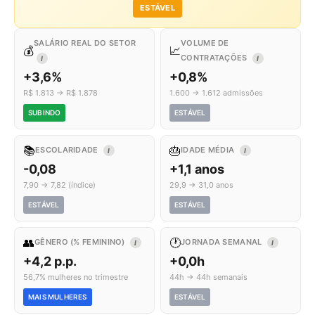
ESTÁVEL
SALÁRIO REAL DO SETOR
VOLUME DE
💰
📈
CONTRATAÇÕES
I
I
+3,6%
+0,8%
R$ 1.813 → R$ 1.878
1.600 → 1.612 admissões
SUBINDO
ESTÁVEL
📚
🎂
ESCOLARIDADE
IDADE MÉDIA
I
I
-0,08
+1,1 anos
7,90 → 7,82 (índice)
29,9 → 31,0 anos
ESTÁVEL
ESTÁVEL
👥
🕐
GÊNERO (% FEMININO)
JORNADA SEMANAL
I
I
+4,2 p.p.
+0,0h
56,7% mulheres no trimestre
44h → 44h semanais
MAIS MULHERES
ESTÁVEL