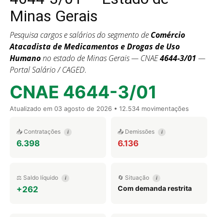
Minas Gerais
Pesquisa cargos e salários do segmento de
Comércio
Atacadista de Medicamentos e Drogas de Uso
Humano
no estado de Minas Gerais — CNAE
4644-3/01
—
Portal Salário / CAGED.
CNAE 4644-3/01
Atualizado em
03 agosto de 2026
• 12.534 movimentações
📥 Contratações
📤 Demissões
i
i
6.398
6.136
⚖️ Saldo líquido
🔄 Situação
i
i
Com demanda restrita
+262