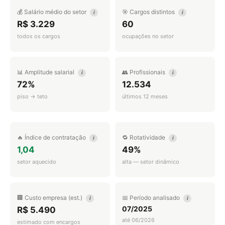
💰 Salário médio do setor
🎯 Cargos distintos
i
i
R$ 3.229
60
todos os cargos
ocupações no setor
📊 Amplitude salarial
👥 Profissionais
i
i
72%
12.534
piso → teto
últimos 12 meses
🔥 Índice de contratação
🔁 Rotatividade
i
i
1,04
49%
setor aquecido
alta — setor dinâmico
🏢 Custo empresa (est.)
📅 Período analisado
i
i
07/2025
R$ 5.490
até 06/2026
estimado com encargos