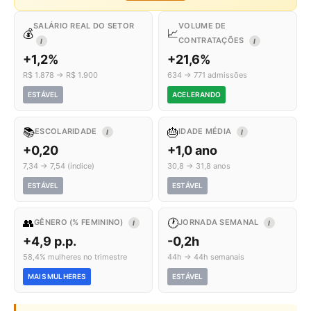
SALÁRIO REAL DO SETOR
VOLUME DE
💰
📈
CONTRATAÇÕES
I
I
+1,2%
+21,6%
R$ 1.878 → R$ 1.900
634 → 771 admissões
ESTÁVEL
ACELERANDO
📚
🎂
ESCOLARIDADE
IDADE MÉDIA
I
I
+0,20
+1,0 ano
7,34 → 7,54 (índice)
30,8 → 31,8 anos
ESTÁVEL
ESTÁVEL
👥
🕐
GÊNERO (% FEMININO)
JORNADA SEMANAL
I
I
+4,9 p.p.
-0,2h
58,4% mulheres no trimestre
44h → 44h semanais
MAIS MULHERES
ESTÁVEL