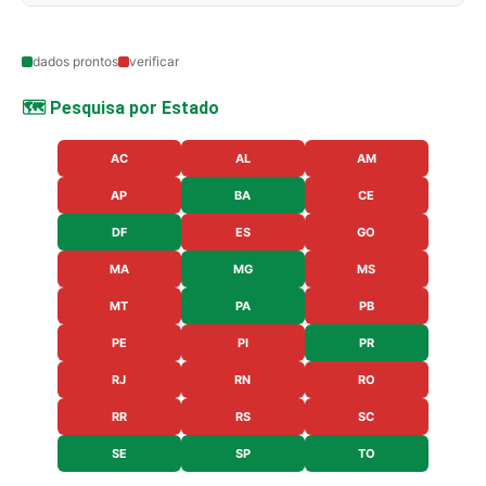
dados prontos
verificar
🗺️ Pesquisa por Estado
AC
AL
AM
AP
BA
CE
DF
ES
GO
MA
MG
MS
MT
PA
PB
PE
PI
PR
RJ
RN
RO
RR
RS
SC
SE
SP
TO