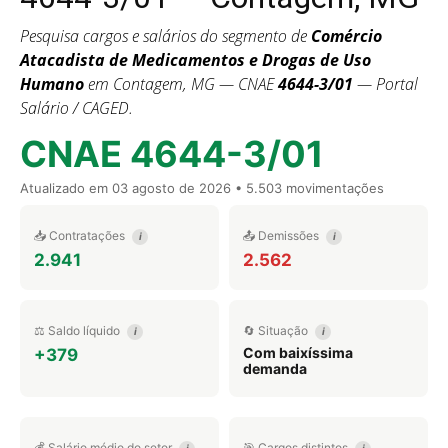
Pesquisa cargos e salários do segmento de
Comércio
Atacadista de Medicamentos e Drogas de Uso
Humano
em Contagem, MG — CNAE
4644-3/01
— Portal
Salário / CAGED.
CNAE 4644-3/01
Atualizado em
03 agosto de 2026
• 5.503 movimentações
📥 Contratações
📤 Demissões
i
i
2.941
2.562
⚖️ Saldo líquido
🔄 Situação
i
i
Com baixíssima
+379
demanda
💰 Salário médio do setor
🎯 Cargos distintos