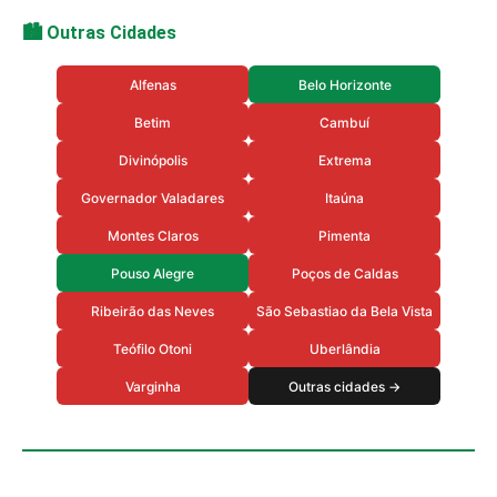
🏙️ Outras Cidades
Alfenas
Belo Horizonte
Betim
Cambuí
Divinópolis
Extrema
Governador Valadares
Itaúna
Montes Claros
Pimenta
Pouso Alegre
Poços de Caldas
Ribeirão das Neves
São Sebastiao da Bela Vista
Teófilo Otoni
Uberlândia
Varginha
Outras cidades →