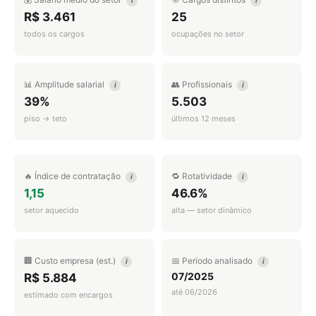
i
i
R$ 3.461
25
todos os cargos
ocupações no setor
📊 Amplitude salarial
👥 Profissionais
i
i
39%
5.503
piso → teto
últimos 12 meses
🔥 Índice de contratação
🔁 Rotatividade
i
i
1,15
46.6%
setor aquecido
alta — setor dinâmico
🏢 Custo empresa (est.)
📅 Período analisado
i
i
07/2025
R$ 5.884
até 06/2026
estimado com encargos