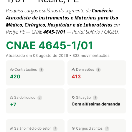
Pesquisa cargos e salários do segmento de
Comércio
Atacadista de Instrumentos e Materiais para Uso
Médico, Cirúrgico, Hospitalar e de Laboratórios
em
Recife, PE — CNAE
4645-1/01
— Portal Salário / CAGED.
CNAE 4645-1/01
Atualizado em
03 agosto de 2026
• 833 movimentações
📥 Contratações
📤 Demissões
i
i
420
413
⚖️ Saldo líquido
🔄 Situação
i
i
Com altíssima demanda
+7
💰 Salário médio do setor
🎯 Cargos distintos
i
i