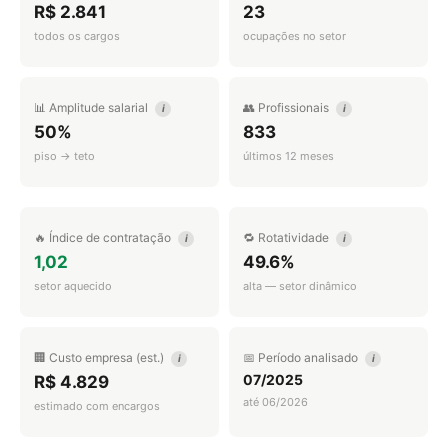
R$ 2.841
23
todos os cargos
ocupações no setor
📊 Amplitude salarial
👥 Profissionais
i
i
50%
833
piso → teto
últimos 12 meses
🔥 Índice de contratação
🔁 Rotatividade
i
i
1,02
49.6%
setor aquecido
alta — setor dinâmico
🏢 Custo empresa (est.)
📅 Período analisado
i
i
07/2025
R$ 4.829
até 06/2026
estimado com encargos