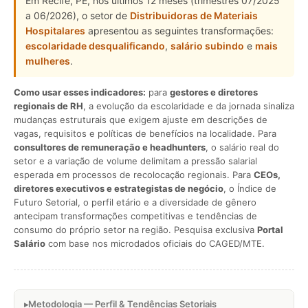
Em Recife, PE, nos últimos 12 meses (trimestres 07/2025
a 06/2026), o setor de
Distribuidoras de Materiais
Hospitalares
apresentou as seguintes transformações:
escolaridade desqualificando
,
salário subindo
e
mais
mulheres
.
Como usar esses indicadores:
para
gestores e diretores
regionais de RH
, a evolução da escolaridade e da jornada sinaliza
mudanças estruturais que exigem ajuste em descrições de
vagas, requisitos e políticas de benefícios na localidade. Para
consultores de remuneração e headhunters
, o salário real do
setor e a variação de volume delimitam a pressão salarial
esperada em processos de recolocação regionais. Para
CEOs,
diretores executivos e estrategistas de negócio
, o Índice de
Futuro Setorial, o perfil etário e a diversidade de gênero
antecipam transformações competitivas e tendências de
consumo do próprio setor na região. Pesquisa exclusiva
Portal
Salário
com base nos microdados oficiais do CAGED/MTE.
Metodologia — Perfil & Tendências Setoriais