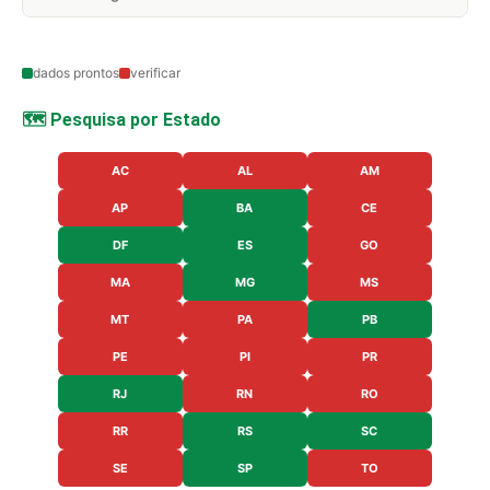
dados prontos
verificar
🗺️ Pesquisa por Estado
AC
AL
AM
AP
BA
CE
DF
ES
GO
MA
MG
MS
MT
PA
PB
PE
PI
PR
RJ
RN
RO
RR
RS
SC
SE
SP
TO