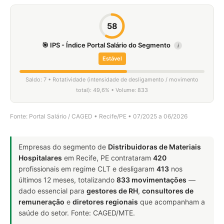
58
🎯 IPS - Índice Portal Salário do Segmento
i
Estável
Saldo: 7 • Rotatividade (intensidade de desligamento / movimento
total): 49,6% • Volume: 833
Fonte: Portal Salário / CAGED • Recife/PE • 07/2025 a 06/2026
Empresas do segmento de
Distribuidoras de Materiais
Hospitalares
em Recife, PE contrataram
420
profissionais em regime CLT e desligaram
413
nos
últimos 12 meses, totalizando
833 movimentações
—
dado essencial para
gestores de RH
,
consultores de
remuneração
e
diretores regionais
que acompanham a
saúde do setor. Fonte: CAGED/MTE.