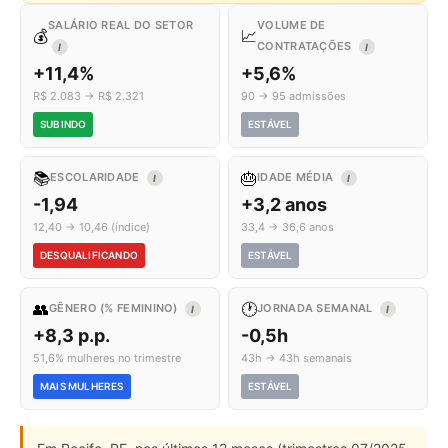
SALÁRIO REAL DO SETOR
VOLUME DE
💰
📈
CONTRATAÇÕES
I
I
+11,4%
+5,6%
R$ 2.083 → R$ 2.321
90 → 95 admissões
SUBINDO
ESTÁVEL
📚
🎂
ESCOLARIDADE
IDADE MÉDIA
I
I
-1,94
+3,2 anos
12,40 → 10,46 (índice)
33,4 → 36,6 anos
DESQUALIFICANDO
ESTÁVEL
👥
🕐
GÊNERO (% FEMININO)
JORNADA SEMANAL
I
I
+8,3 p.p.
-0,5h
51,6% mulheres no trimestre
43h → 43h semanais
MAIS MULHERES
ESTÁVEL