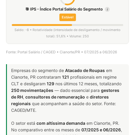
🎯 IPS - Índice Portal Salário do Segmento
i
Estável
Saldo: -8 • Rotatividade (intensidade de desligamento / movimento
total): 51,6% • Volume: 250
Fonte: Portal Salário / CAGED • Cianorte/PR • 07/2025 a 06/2026
Empresas do segmento de
Atacado de Roupas
em
Cianorte, PR contrataram
121
profissionais em regime
CLT e desligaram
129
nos últimos 12 meses, totalizando
250 movimentações
— dado essencial para
gestores
de RH
,
consultores de remuneração
e
diretores
regionais
que acompanham a saúde do setor. Fonte:
CAGED/MTE.
O setor está
com altíssima demanda
em Cianorte, PR.
No comparativo entre os meses de
07/2025 e 06/2026
,