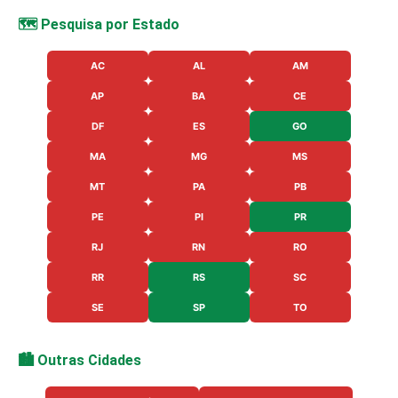
🗺️ Pesquisa por Estado
AC
AL
AM
AP
BA
CE
DF
ES
GO
MA
MG
MS
MT
PA
PB
PE
PI
PR
RJ
RN
RO
RR
RS
SC
SE
SP
TO
🏙️ Outras Cidades