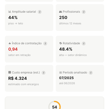
📊 Amplitude salarial
👥 Profissionais
i
i
44%
250
piso → teto
últimos 12 meses
🔥 Índice de contratação
🔁 Rotatividade
i
i
0,94
48.4%
setor em retração
alta — setor dinâmico
🏢 Custo empresa (est.)
📅 Período analisado
i
i
07/2025
R$ 4.324
até 06/2026
estimado com encargos
54