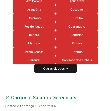
Alto Paraná
Apucarana
Araucária
Cascavel
Colombo
Curitiba
Foz do Iguaçu
Guarapuava
Ibiporã
Londrina
Maringá
Pinhais
Ponta Grossa
Rondon
Sarandi
São José dos Pinhais
Outras cidades →
🏅 Cargos e Salários Gerenciais
Gestão e liderança • Cianorte/PR