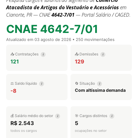
Pesquisa cargos e salários do segmento de
Comércio
Atacadista de Artigos do Vestuário e Acessórios
em
Cianorte, PR — CNAE
4642-7/01
— Portal Salário / CAGED.
CNAE 4642-7/01
Atualizado em
03 agosto de 2026
• 250 movimentações
📥 Contratações
📤 Demissões
i
i
121
129
⚖️ Saldo líquido
🔄 Situação
i
i
Com altíssima demanda
-8
💰 Salário médio do setor
🎯 Cargos distintos
i
i
R$ 2.543
5
todos os cargos
ocupações no setor