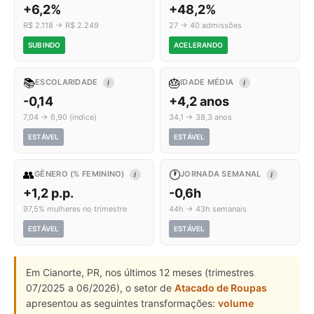
+6,2%
+48,2%
R$ 2.118 → R$ 2.249
27 → 40 admissões
SUBINDO
ACELERANDO
📚
🎂
ESCOLARIDADE
IDADE MÉDIA
I
I
-0,14
+4,2 anos
7,04 → 6,90 (índice)
34,1 → 38,3 anos
ESTÁVEL
ESTÁVEL
👥
🕐
GÊNERO (% FEMININO)
JORNADA SEMANAL
I
I
+1,2 p.p.
-0,6h
97,5% mulheres no trimestre
44h → 43h semanais
ESTÁVEL
ESTÁVEL
Em Cianorte, PR, nos últimos 12 meses (trimestres
07/2025 a 06/2026), o setor de
Atacado de Roupas
apresentou as seguintes transformações:
volume