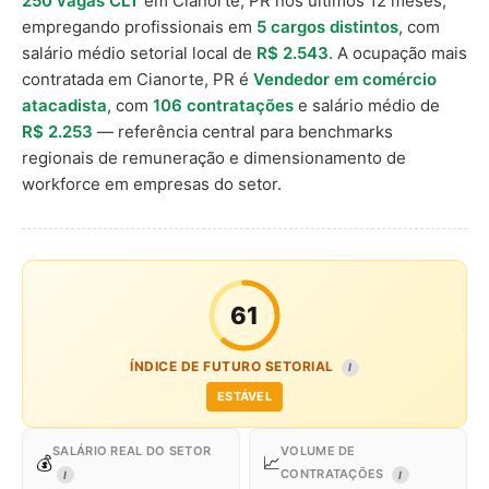
250 vagas CLT
em Cianorte, PR nos últimos 12 meses,
empregando profissionais em
5 cargos distintos
, com
salário médio setorial local de
R$ 2.543
. A ocupação mais
contratada em Cianorte, PR é
Vendedor em comércio
atacadista
, com
106 contratações
e salário médio de
R$ 2.253
— referência central para benchmarks
regionais de remuneração e dimensionamento de
workforce em empresas do setor.
61
ÍNDICE DE FUTURO SETORIAL
I
ESTÁVEL
SALÁRIO REAL DO SETOR
VOLUME DE
💰
📈
CONTRATAÇÕES
I
I