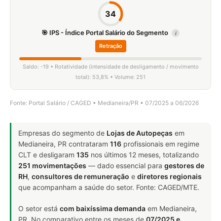
34
🎯 IPS - Índice Portal Salário do Segmento
i
Retração
Saldo: -19 • Rotatividade (intensidade de desligamento / movimento
total): 53,8% • Volume: 251
Fonte: Portal Salário / CAGED • Medianeira/PR • 07/2025 a 06/2026
Empresas do segmento de
Lojas de Autopeças
em
Medianeira, PR contrataram
116
profissionais em regime
CLT e desligaram
135
nos últimos 12 meses, totalizando
251 movimentações
— dado essencial para
gestores de
RH
,
consultores de remuneração
e
diretores regionais
que acompanham a saúde do setor. Fonte: CAGED/MTE.
O setor está
com baixíssima demanda
em Medianeira,
PR. No comparativo entre os meses de
07/2025 e