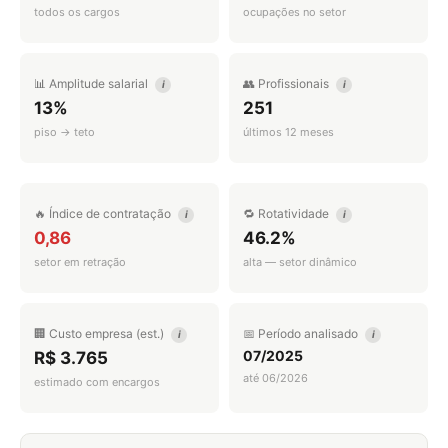
todos os cargos
ocupações no setor
📊 Amplitude salarial
👥 Profissionais
i
i
13%
251
piso → teto
últimos 12 meses
🔥 Índice de contratação
🔁 Rotatividade
i
i
0,86
46.2%
setor em retração
alta — setor dinâmico
🏢 Custo empresa (est.)
📅 Período analisado
i
i
07/2025
R$ 3.765
até 06/2026
estimado com encargos