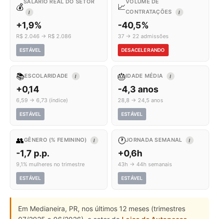
SALÁRIO REAL DO SETOR
VOLUME DE
💰
📈
CONTRATAÇÕES
I
I
+1,9%
-40,5%
R$ 2.046 → R$ 2.086
37 → 22 admissões
ESTÁVEL
DESACELERANDO
📚
🎂
ESCOLARIDADE
IDADE MÉDIA
I
I
+0,14
-4,3 anos
6,59 → 6,73 (índice)
28,8 → 24,5 anos
ESTÁVEL
ESTÁVEL
👥
🕐
GÊNERO (% FEMININO)
JORNADA SEMANAL
I
I
-1,7 p.p.
+0,6h
9,1% mulheres no trimestre
43h → 44h semanais
ESTÁVEL
ESTÁVEL
Em Medianeira, PR, nos últimos 12 meses (trimestres