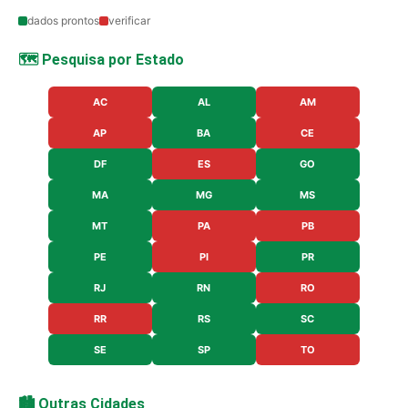
dados prontos
verificar
🗺️ Pesquisa por Estado
AC
AL
AM
AP
BA
CE
DF
ES
GO
MA
MG
MS
MT
PA
PB
PE
PI
PR
RJ
RN
RO
RR
RS
SC
SE
SP
TO
🏙️ Outras Cidades