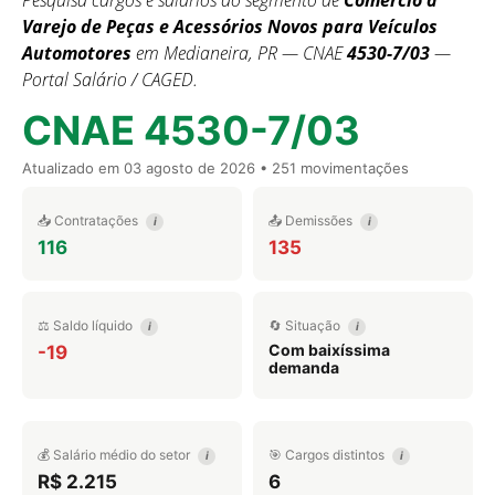
Pesquisa cargos e salários do segmento de
Comércio a
Varejo de Peças e Acessórios Novos para Veículos
Automotores
em Medianeira, PR — CNAE
4530-7/03
—
Portal Salário / CAGED.
CNAE 4530-7/03
Atualizado em
03 agosto de 2026
• 251 movimentações
📥 Contratações
📤 Demissões
i
i
116
135
⚖️ Saldo líquido
🔄 Situação
i
i
Com baixíssima
-19
demanda
💰 Salário médio do setor
🎯 Cargos distintos
i
i
R$ 2.215
6