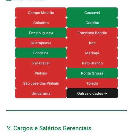
Campo Mourão
Cascavel
Colombo
Curitiba
Foz do Iguaçu
Francisco Beltrão
Guarapuava
Irati
Londrina
Maringá
Paranavaí
Pato Branco
Pinhais
Ponta Grossa
São José dos Pinhais
Toledo
Umuarama
Outras cidades →
🏅 Cargos e Salários Gerenciais