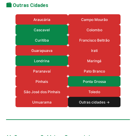
🏙️ Outras Cidades
Araucária
Campo Mourão
Cascavel
Colombo
Curitiba
Francisco Beltrão
Guarapuava
Irati
Londrina
Maringá
Paranavaí
Pato Branco
Pinhais
Ponta Grossa
São José dos Pinhais
Toledo
Umuarama
Outras cidades →