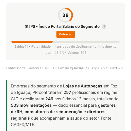
38
🎯 IPS - Índice Portal Salário do Segmento
i
Retração
Saldo: 11 • Rotatividade (intensidade de desligamento / movimento
total): 48,9% • Volume: 503
Fonte: Portal Salário / CAGED • Foz do Iguaçu/PR • 07/2025 a 06/2026
Empresas do segmento de
Lojas de Autopeças
em Foz
do Iguaçu, PR contrataram
257
profissionais em regime
CLT e desligaram
246
nos últimos 12 meses, totalizando
503 movimentações
— dado essencial para
gestores
de RH
,
consultores de remuneração
e
diretores
regionais
que acompanham a saúde do setor. Fonte:
CAGED/MTE.