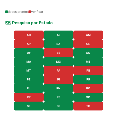
dados prontos
verificar
🗺️ Pesquisa por Estado
AC
AL
AM
AP
BA
CE
DF
ES
GO
MA
MG
MS
MT
PA
PB
PE
PI
PR
RJ
RN
RO
RR
RS
SC
SE
SP
TO