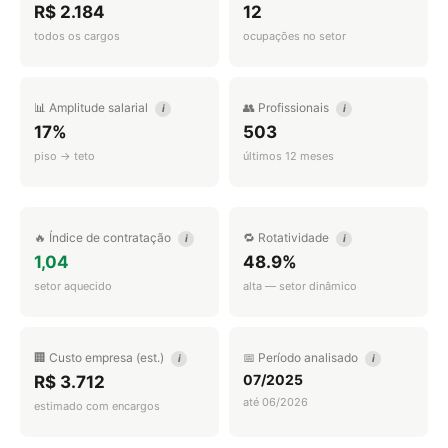
R$ 2.184
12
todos os cargos
ocupações no setor
📊 Amplitude salarial
👥 Profissionais
i
i
17%
503
piso → teto
últimos 12 meses
🔥 Índice de contratação
🔁 Rotatividade
i
i
1,04
48.9%
setor aquecido
alta — setor dinâmico
🏢 Custo empresa (est.)
📅 Período analisado
i
i
07/2025
R$ 3.712
até 06/2026
estimado com encargos