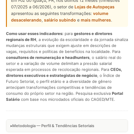
Em Foz do Iguaçu, PR, nos últimos 12 meses (trimestres
07/2025 a 06/2026), o setor de
Lojas de Autopeças
apresentou as seguintes transformações:
volume
desacelerando
,
salário subindo
e
mais mulheres
.
Como usar esses indicadores:
para
gestores e diretores
regionais de RH
, a evolução da escolaridade e da jornada sinaliza
mudanças estruturais que exigem ajuste em descrições de
vagas, requisitos e políticas de benefícios na localidade. Para
consultores de remuneração e headhunters
, o salário real do
setor e a variação de volume delimitam a pressão salarial
esperada em processos de recolocação regionais. Para
CEOs,
diretores executivos e estrategistas de negócio
, o Índice de
Futuro Setorial, o perfil etário e a diversidade de gênero
antecipam transformações competitivas e tendências de
consumo do próprio setor na região. Pesquisa exclusiva
Portal
Salário
com base nos microdados oficiais do CAGED/MTE.
Metodologia — Perfil & Tendências Setoriais