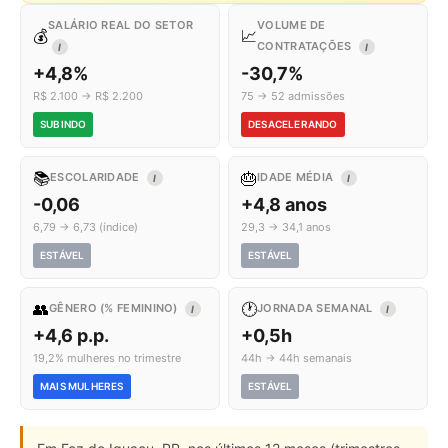
SALÁRIO REAL DO SETOR
VOLUME DE
💰
📈
CONTRATAÇÕES
I
I
+4,8%
-30,7%
R$ 2.100 → R$ 2.200
75 → 52 admissões
SUBINDO
DESACELERANDO
📚
🎂
ESCOLARIDADE
IDADE MÉDIA
I
I
-0,06
+4,8 anos
6,79 → 6,73 (índice)
29,3 → 34,1 anos
ESTÁVEL
ESTÁVEL
👥
🕐
GÊNERO (% FEMININO)
JORNADA SEMANAL
I
I
+4,6 p.p.
+0,5h
19,2% mulheres no trimestre
44h → 44h semanais
MAIS MULHERES
ESTÁVEL