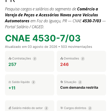
Pesquisa cargos e salários do segmento de
Comércio a
Varejo de Peças e Acessórios Novos para Veículos
Automotores
em Foz do Iguaçu, PR — CNAE
4530-7/03
—
Portal Salário / CAGED.
CNAE 4530-7/03
Atualizado em
03 agosto de 2026
• 503 movimentações
📥 Contratações
📤 Demissões
i
i
257
246
⚖️ Saldo líquido
🔄 Situação
i
i
Com demanda restrita
+11
💰 Salário médio do setor
🎯 Cargos distintos
i
i