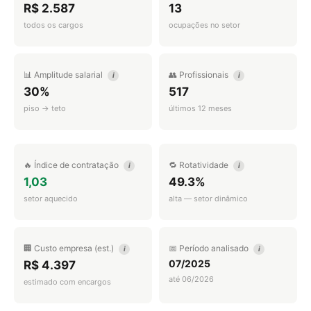
R$ 2.587
13
todos os cargos
ocupações no setor
📊 Amplitude salarial
👥 Profissionais
i
i
30%
517
piso → teto
últimos 12 meses
🔥 Índice de contratação
🔁 Rotatividade
i
i
1,03
49.3%
setor aquecido
alta — setor dinâmico
🏢 Custo empresa (est.)
📅 Período analisado
i
i
07/2025
R$ 4.397
até 06/2026
estimado com encargos