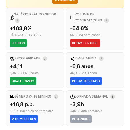
SALÁRIO REAL DO SETOR
VOLUME DE
💰
📈
CONTRATAÇÕES
I
I
+103,8%
-64,6%
R$ 1.520 → R$ 3.097
65 → 23 admissões
SUBINDO
DESACELERANDO
📚
🎂
ESCOLARIDADE
IDADE MÉDIA
I
I
+4,11
-6,6 anos
7,06 → 11,17 (índice)
35,9 → 29,3 anos
QUALIFICANDO
REJUVENESCENDO
👥
🕐
GÊNERO (% FEMININO)
JORNADA SEMANAL
I
I
+16,8 p.p.
-3,9h
52,2% mulheres no trimestre
43h → 39h semanais
MAIS MULHERES
REDUZINDO