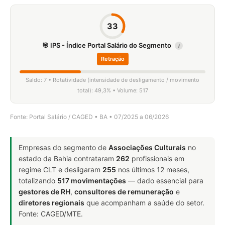
33
🎯 IPS - Índice Portal Salário do Segmento
i
Retração
Saldo: 7 • Rotatividade (intensidade de desligamento / movimento
total): 49,3% • Volume: 517
Fonte: Portal Salário / CAGED • BA • 07/2025 a 06/2026
Empresas do segmento de
Associações Culturais
no
estado da Bahia contrataram
262
profissionais em
regime CLT e desligaram
255
nos últimos 12 meses,
totalizando
517 movimentações
— dado essencial para
gestores de RH
,
consultores de remuneração
e
diretores regionais
que acompanham a saúde do setor.
Fonte: CAGED/MTE.