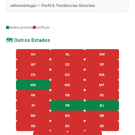
Metodologia — Perfil & Tendências Setoriais
dados prontos
verificar
🗺️ Outros Estados
AC
AL
AM
AP
CE
DF
ES
GO
MA
MG
MS
MT
PA
PB
PE
PI
PR
RJ
RN
RO
RR
RS
SC
SE