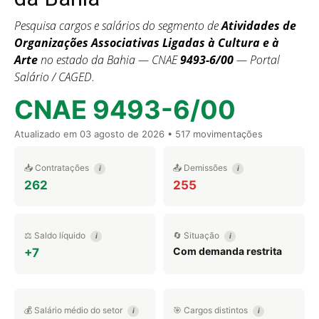
Pesquisa cargos e salários do segmento de
Atividades de
Organizações Associativas Ligadas à Cultura e à
Arte
no estado da Bahia — CNAE
9493-6/00
— Portal
Salário / CAGED.
CNAE 9493-6/00
Atualizado em
03 agosto de 2026
• 517 movimentações
📥 Contratações
📤 Demissões
i
i
262
255
⚖️ Saldo líquido
🔄 Situação
i
i
Com demanda restrita
+7
💰 Salário médio do setor
🎯 Cargos distintos
i
i