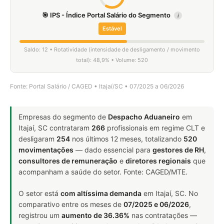
🎯 IPS - Índice Portal Salário do Segmento
i
Estável
Saldo: 12 • Rotatividade (intensidade de desligamento / movimento
total): 48,9% • Volume: 520
Fonte: Portal Salário / CAGED • Itajaí/SC • 07/2025 a 06/2026
Empresas do segmento de
Despacho Aduaneiro
em
Itajaí, SC contrataram
266
profissionais em regime CLT e
desligaram
254
nos últimos 12 meses, totalizando
520
movimentações
— dado essencial para
gestores de RH
,
consultores de remuneração
e
diretores regionais
que
acompanham a saúde do setor. Fonte: CAGED/MTE.
O setor está
com altíssima demanda
em Itajaí, SC. No
comparativo entre os meses de
07/2025 e 06/2026
,
registrou um
aumento de 36.36%
nas contratações —