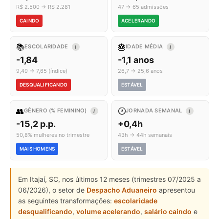
R$ 2.500 → R$ 2.281
47 → 65 admissões
CAINDO
ACELERANDO
📚
🎂
ESCOLARIDADE
IDADE MÉDIA
I
I
-1,84
-1,1 anos
9,49 → 7,65 (índice)
26,7 → 25,6 anos
DESQUALIFICANDO
ESTÁVEL
👥
🕐
GÊNERO (% FEMININO)
JORNADA SEMANAL
I
I
-15,2 p.p.
+0,4h
50,8% mulheres no trimestre
43h → 44h semanais
MAIS HOMENS
ESTÁVEL
Em Itajaí, SC, nos últimos 12 meses (trimestres 07/2025 a
06/2026), o setor de
Despacho Aduaneiro
apresentou
as seguintes transformações:
escolaridade
desqualificando
,
volume acelerando
,
salário caindo
e