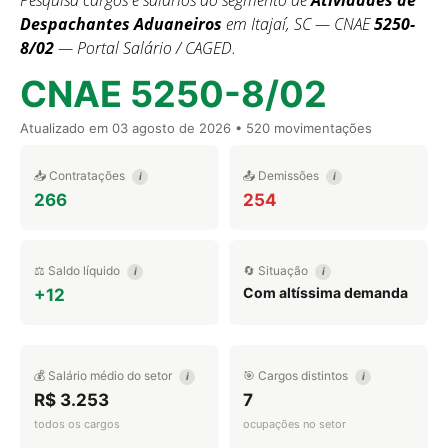
Pesquisa cargos e salários do segmento de
Atividades de
Despachantes Aduaneiros
em Itajaí, SC — CNAE
5250-
8/02
— Portal Salário / CAGED.
CNAE 5250-8/02
Atualizado em
03 agosto de 2026
• 520 movimentações
📥 Contratações
📤 Demissões
i
i
266
254
⚖️ Saldo líquido
🔄 Situação
i
i
Com altíssima demanda
+12
💰 Salário médio do setor
🎯 Cargos distintos
i
i
R$ 3.253
7
todos os cargos
ocupações no setor