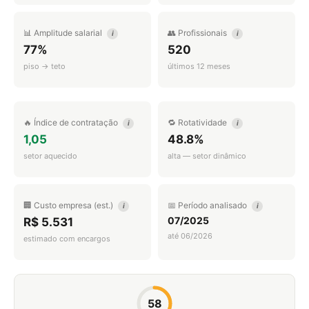
📊 Amplitude salarial
👥 Profissionais
i
i
77%
520
piso → teto
últimos 12 meses
🔥 Índice de contratação
🔁 Rotatividade
i
i
1,05
48.8%
setor aquecido
alta — setor dinâmico
🏢 Custo empresa (est.)
📅 Período analisado
i
i
07/2025
R$ 5.531
até 06/2026
estimado com encargos
58