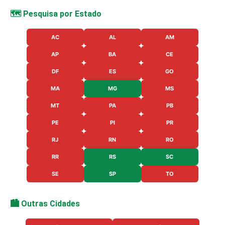
🗺️ Pesquisa por Estado
AC
AL
AM
AP
BA
CE
DF
ES
GO
MA
MG
MS
MT
PA
PB
PE
PI
PR
RJ
RN
RO
RR
RS
SC
SE
SP
TO
🏙️ Outras Cidades