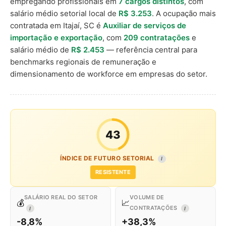
empregando profissionais em
7 cargos distintos
, com
salário médio setorial local de
R$ 3.253
. A ocupação mais
contratada em Itajaí, SC é
Auxiliar de serviços de
importação e exportação
, com
209 contratações
e
salário médio de
R$ 2.453
— referência central para
benchmarks regionais de remuneração e
dimensionamento de workforce em empresas do setor.
43
ÍNDICE DE FUTURO SETORIAL
I
RESISTENTE
SALÁRIO REAL DO SETOR
VOLUME DE
💰
📈
CONTRATAÇÕES
I
I
-8,8%
+38,3%