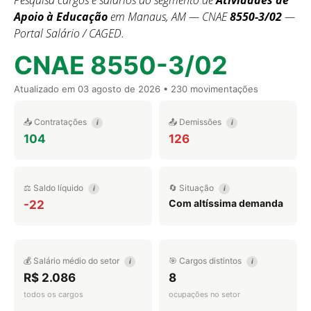
Pesquisa cargos e salários do segmento de
Atividades de
Apoio à Educação
em Manaus, AM — CNAE
8550-3/02
—
Portal Salário / CAGED.
CNAE 8550-3/02
Atualizado em
03 agosto de 2026
• 230 movimentações
📥 Contratações
📤 Demissões
i
i
104
126
⚖️ Saldo líquido
🔄 Situação
i
i
Com altíssima demanda
-22
💰 Salário médio do setor
🎯 Cargos distintos
i
i
R$ 2.086
8
todos os cargos
ocupações no setor