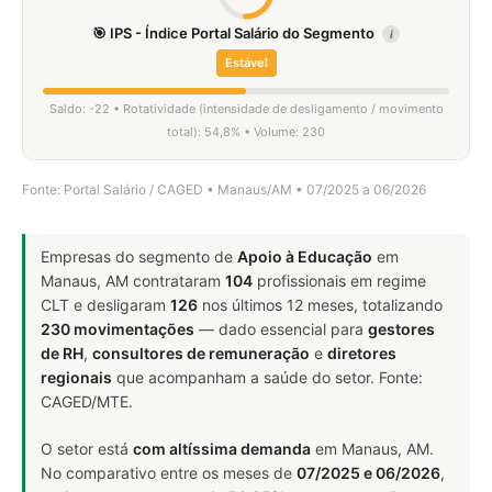
🎯 IPS - Índice Portal Salário do Segmento
i
Estável
Saldo: -22 • Rotatividade (intensidade de desligamento / movimento
total): 54,8% • Volume: 230
Fonte: Portal Salário / CAGED • Manaus/AM • 07/2025 a 06/2026
Empresas do segmento de
Apoio à Educação
em
Manaus, AM contrataram
104
profissionais em regime
CLT e desligaram
126
nos últimos 12 meses, totalizando
230 movimentações
— dado essencial para
gestores
de RH
,
consultores de remuneração
e
diretores
regionais
que acompanham a saúde do setor. Fonte:
CAGED/MTE.
O setor está
com altíssima demanda
em Manaus, AM.
No comparativo entre os meses de
07/2025 e 06/2026
,