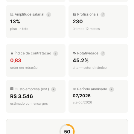
📊 Amplitude salarial
👥 Profissionais
i
i
13%
230
piso → teto
últimos 12 meses
🔥 Índice de contratação
🔁 Rotatividade
i
i
0,83
45.2%
setor em retração
alta — setor dinâmico
🏢 Custo empresa (est.)
📅 Período analisado
i
i
07/2025
R$ 3.546
até 06/2026
estimado com encargos
50