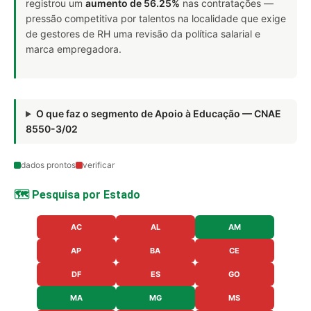
registrou um
aumento de 56.25%
nas contratações —
pressão competitiva por talentos na localidade que exige
de gestores de RH uma revisão da política salarial e
marca empregadora.
O que faz o segmento de Apoio à Educação — CNAE
8550-3/02
dados prontos
verificar
🗺️ Pesquisa por Estado
AC
AL
AM
AP
BA
CE
DF
ES
GO
MA
MG
MS