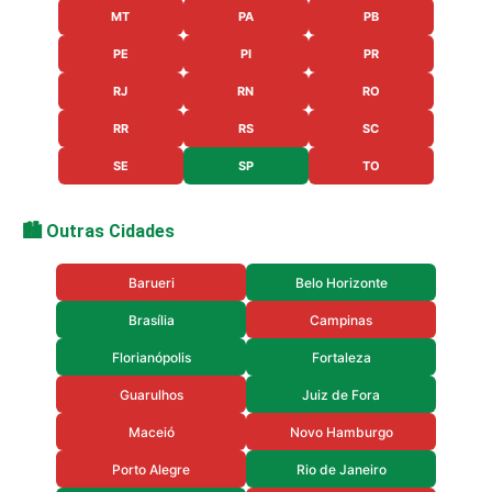
MT
PA
PB
PE
PI
PR
RJ
RN
RO
RR
RS
SC
SE
SP
TO
🏙️ Outras Cidades
Barueri
Belo Horizonte
Brasília
Campinas
Florianópolis
Fortaleza
Guarulhos
Juiz de Fora
Maceió
Novo Hamburgo
Porto Alegre
Rio de Janeiro