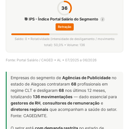
36
🎯 IPS - Índice Portal Salário do Segmento
i
Retração
Saldo: 0 • Rotatividade (intensidade de desligamento / movimento
total): 50,0% • Volume: 136
Fonte: Portal Salário / CAGED • AL • 07/2025 a 06/2026
Empresas do segmento de
Agências de Publicidade
no
estado de Alagoas contrataram
68
profissionais em
regime CLT e desligaram
68
nos últimos 12 meses,
totalizando
136 movimentações
— dado essencial para
gestores de RH
,
consultores de remuneração
e
diretores regionais
que acompanham a saúde do setor.
Fonte: CAGED/MTE.
O setor está
com demanda restrita
no estado de