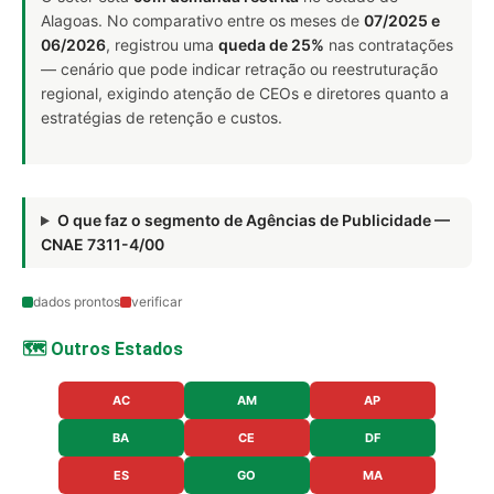
Alagoas. No comparativo entre os meses de
07/2025 e
06/2026
, registrou uma
queda de 25%
nas contratações
— cenário que pode indicar retração ou reestruturação
regional, exigindo atenção de CEOs e diretores quanto a
estratégias de retenção e custos.
O que faz o segmento de Agências de Publicidade —
CNAE 7311-4/00
dados prontos
verificar
🗺️ Outros Estados
AC
AM
AP
BA
CE
DF
ES
GO
MA