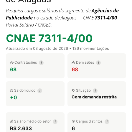
Pesquisa cargos e salários do segmento de
Agências de
Publicidade
no estado de Alagoas — CNAE
7311-4/00
—
Portal Salário / CAGED.
CNAE 7311-4/00
Atualizado em
03 agosto de 2026
• 136 movimentações
📥 Contratações
📤 Demissões
i
i
68
68
⚖️ Saldo líquido
🔄 Situação
i
i
Com demanda restrita
+0
💰 Salário médio do setor
🎯 Cargos distintos
i
i
R$ 2.633
6