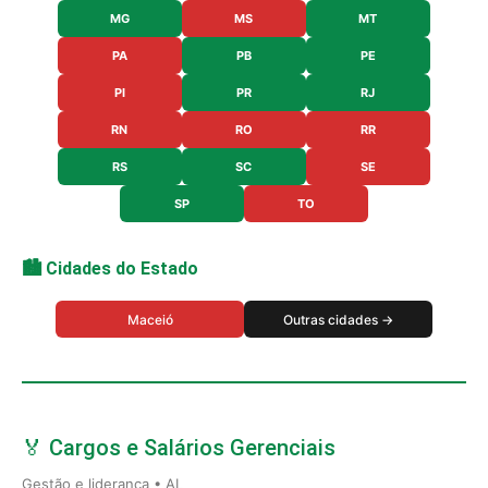
MG
MS
MT
PA
PB
PE
PI
PR
RJ
RN
RO
RR
RS
SC
SE
SP
TO
🏙️ Cidades do Estado
Maceió
Outras cidades →
🏅 Cargos e Salários Gerenciais
Gestão e liderança • AL