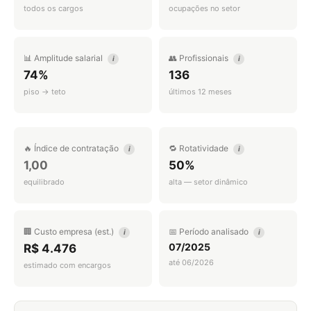
todos os cargos
ocupações no setor
📊 Amplitude salarial
👥 Profissionais
i
i
74%
136
piso → teto
últimos 12 meses
🔥 Índice de contratação
🔁 Rotatividade
i
i
1,00
50%
equilibrado
alta — setor dinâmico
🏢 Custo empresa (est.)
📅 Período analisado
i
i
07/2025
R$ 4.476
até 06/2026
estimado com encargos