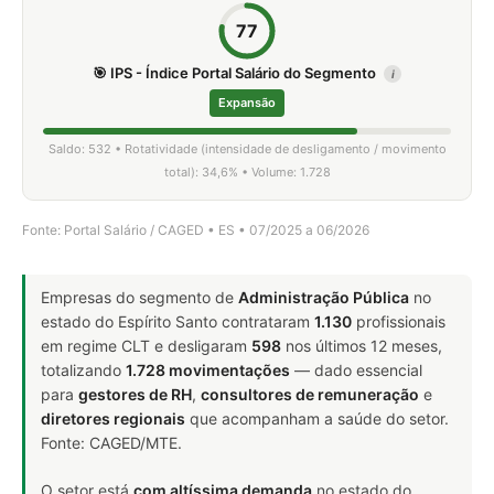
77
🎯 IPS - Índice Portal Salário do Segmento
i
Expansão
Saldo: 532 • Rotatividade (intensidade de desligamento / movimento
total): 34,6% • Volume: 1.728
Fonte: Portal Salário / CAGED • ES • 07/2025 a 06/2026
Empresas do segmento de
Administração Pública
no
estado do Espírito Santo contrataram
1.130
profissionais
em regime CLT e desligaram
598
nos últimos 12 meses,
totalizando
1.728 movimentações
— dado essencial
para
gestores de RH
,
consultores de remuneração
e
diretores regionais
que acompanham a saúde do setor.
Fonte: CAGED/MTE.
O setor está
com altíssima demanda
no estado do