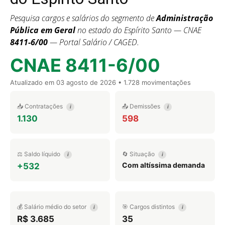
Pesquisa cargos e salários do segmento de
Administração
Pública em Geral
no estado do Espírito Santo — CNAE
8411-6/00
— Portal Salário / CAGED.
CNAE 8411-6/00
Atualizado em
03 agosto de 2026
• 1.728 movimentações
📥 Contratações
📤 Demissões
i
i
1.130
598
⚖️ Saldo líquido
🔄 Situação
i
i
Com altíssima demanda
+532
💰 Salário médio do setor
🎯 Cargos distintos
i
i
R$ 3.685
35