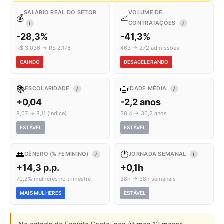
SALÁRIO REAL DO SETOR
VOLUME DE
💰
📈
CONTRATAÇÕES
I
I
-28,3%
-41,3%
R$ 3.036 → R$ 2.178
463 → 272 admissões
CAINDO
DESACELERANDO
📚
🎂
ESCOLARIDADE
IDADE MÉDIA
I
I
+0,04
-2,2 anos
8,07 → 8,11 (índice)
38,4 → 36,2 anos
ESTÁVEL
ESTÁVEL
👥
🕐
GÊNERO (% FEMININO)
JORNADA SEMANAL
I
I
+14,3 p.p.
+0,1h
70,2% mulheres no trimestre
38h → 38h semanais
MAIS MULHERES
ESTÁVEL