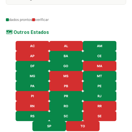
dados prontos
verificar
🗺️ Outros Estados
AC
AL
AM
AP
BA
CE
DF
GO
MA
MG
MS
MT
PA
PB
PE
PI
PR
RJ
RN
RO
RR
RS
SC
SE
SP
TO