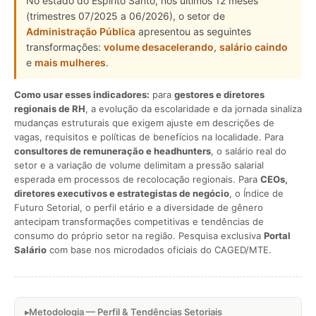
No estado do Espírito Santo, nos últimos 12 meses
(trimestres 07/2025 a 06/2026), o setor de
Administração Pública
apresentou as seguintes
transformações:
volume desacelerando
,
salário caindo
e
mais mulheres
.
Como usar esses indicadores:
para
gestores e diretores
regionais de RH
, a evolução da escolaridade e da jornada sinaliza
mudanças estruturais que exigem ajuste em descrições de
vagas, requisitos e políticas de benefícios na localidade. Para
consultores de remuneração e headhunters
, o salário real do
setor e a variação de volume delimitam a pressão salarial
esperada em processos de recolocação regionais. Para
CEOs,
diretores executivos e estrategistas de negócio
, o Índice de
Futuro Setorial, o perfil etário e a diversidade de gênero
antecipam transformações competitivas e tendências de
consumo do próprio setor na região. Pesquisa exclusiva
Portal
Salário
com base nos microdados oficiais do CAGED/MTE.
Metodologia — Perfil & Tendências Setoriais