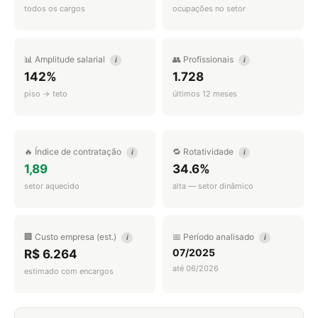
todos os cargos
ocupações no setor
📊 Amplitude salarial
👥 Profissionais
i
i
142%
1.728
piso → teto
últimos 12 meses
🔥 Índice de contratação
🔁 Rotatividade
i
i
1,89
34.6%
setor aquecido
alta — setor dinâmico
🏢 Custo empresa (est.)
📅 Período analisado
i
i
07/2025
R$ 6.264
até 06/2026
estimado com encargos