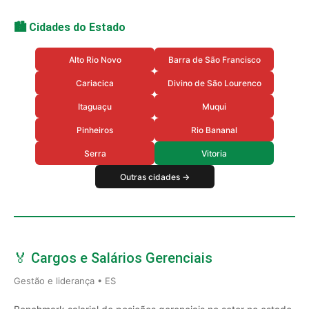
🏙️ Cidades do Estado
Alto Rio Novo
Barra de São Francisco
Cariacica
Divino de São Lourenco
Itaguaçu
Muqui
Pinheiros
Rio Bananal
Serra
Vitoria
Outras cidades →
🏅 Cargos e Salários Gerenciais
Gestão e liderança • ES