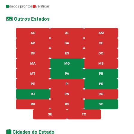
dados prontos
verificar
🗺️ Outros Estados
AC
AL
AM
AP
BA
CE
DF
ES
GO
MA
MG
MS
MT
PA
PB
PE
PI
PR
RJ
RN
RO
RR
RS
SC
SE
TO
🏙️ Cidades do Estado