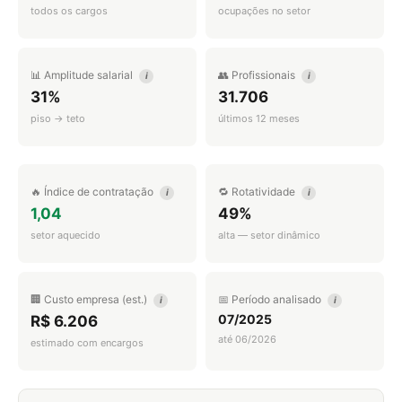
todos os cargos
ocupações no setor
📊 Amplitude salarial
👥 Profissionais
i
i
31%
31.706
piso → teto
últimos 12 meses
🔥 Índice de contratação
🔁 Rotatividade
i
i
1,04
49%
setor aquecido
alta — setor dinâmico
🏢 Custo empresa (est.)
📅 Período analisado
i
i
07/2025
R$ 6.206
até 06/2026
estimado com encargos