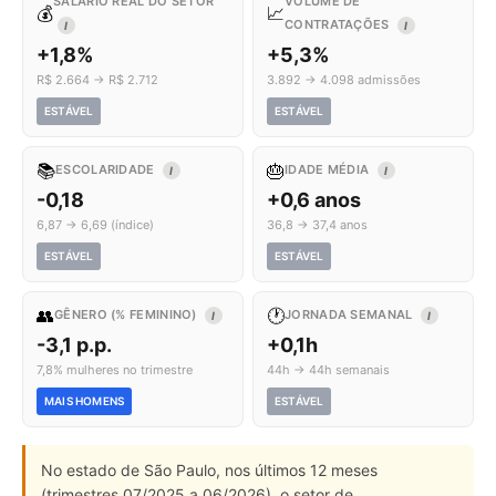
SALÁRIO REAL DO SETOR
VOLUME DE
💰
📈
CONTRATAÇÕES
I
I
+1,8%
+5,3%
R$ 2.664 → R$ 2.712
3.892 → 4.098 admissões
ESTÁVEL
ESTÁVEL
📚
🎂
ESCOLARIDADE
IDADE MÉDIA
I
I
-0,18
+0,6 anos
6,87 → 6,69 (índice)
36,8 → 37,4 anos
ESTÁVEL
ESTÁVEL
👥
🕐
GÊNERO (% FEMININO)
JORNADA SEMANAL
I
I
-3,1 p.p.
+0,1h
7,8% mulheres no trimestre
44h → 44h semanais
MAIS HOMENS
ESTÁVEL
No estado de São Paulo, nos últimos 12 meses
(trimestres 07/2025 a 06/2026), o setor de