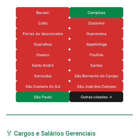
Barueri
Campinas
Cotia
Diadema
Ferraz de Vasconcelos
Guararema
Guarulhos
Itapetininga
Osasco
Paulínia
Santo André
Santos
Sorocaba
São Bernardo do Campo
São Caetano do Sul
São José dos Campos
São Paulo
Outras cidades →
🏅 Cargos e Salários Gerenciais