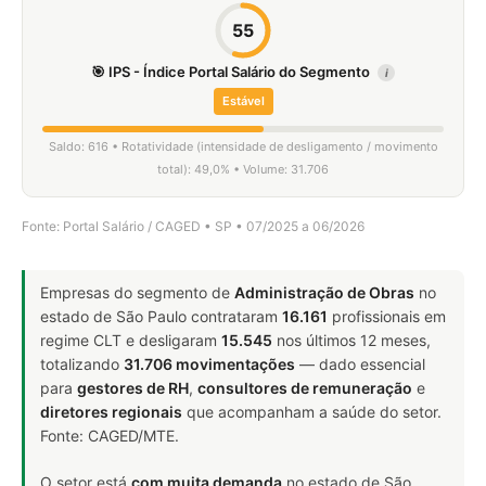
55
🎯 IPS - Índice Portal Salário do Segmento
i
Estável
Saldo: 616 • Rotatividade (intensidade de desligamento / movimento
total): 49,0% • Volume: 31.706
Fonte: Portal Salário / CAGED • SP • 07/2025 a 06/2026
Empresas do segmento de
Administração de Obras
no
estado de São Paulo contrataram
16.161
profissionais em
regime CLT e desligaram
15.545
nos últimos 12 meses,
totalizando
31.706 movimentações
— dado essencial
para
gestores de RH
,
consultores de remuneração
e
diretores regionais
que acompanham a saúde do setor.
Fonte: CAGED/MTE.
O setor está
com muita demanda
no estado de São