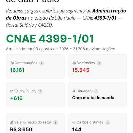
Pesquisa cargos e salários do segmento de
Administração
de Obras
no estado de São Paulo — CNAE
4399-1/01
—
Portal Salário / CAGED.
CNAE 4399-1/01
Atualizado em
03 agosto de 2026
• 31.706 movimentações
📥 Contratações
📤 Demissões
i
i
16.161
15.545
⚖️ Saldo líquido
🔄 Situação
i
i
Com muita demanda
+616
💰 Salário médio do setor
🎯 Cargos distintos
i
i
R$ 3.650
144