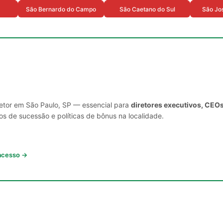
São Bernardo do Campo
São Caetano do Sul
São Jo
setor em São Paulo, SP — essencial para
diretores executivos, CEOs
s de sucessão e políticas de bônus na localidade.
 acesso →