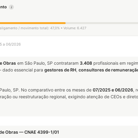
mento
i
esligamento / movimento total): 47,0% • Volume: 6.427
25 a 06/2026
e Obras
em São Paulo, SP contrataram
3.408
profissionais em regi
 dado essencial para
gestores de RH
,
consultores de remuneraçã
aulo, SP. No comparativo entre os meses de
07/2025 e 06/2026
, 
ração ou reestruturação regional, exigindo atenção de CEOs e direto
 de Obras — CNAE 4399-1/01