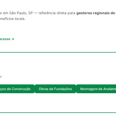
or em São Paulo, SP — referência direta para
gestores regionais de
nefícios locais.
 acesso →
ar
iços de Construção
Obras de Fundações
Montagem de Andaim