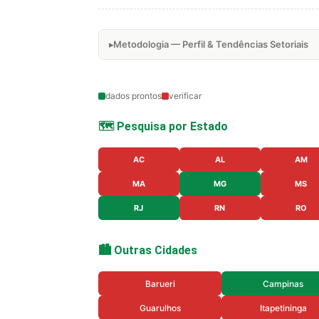
Metodologia — Perfil & Tendências Setoriais
dados prontos
verificar
🗺️ Pesquisa por Estado
AC
AL
AM
MA
MG
MS
RJ
RN
RO
🏙️ Outras Cidades
Barueri
Campinas
Guarulhos
Itapetininga