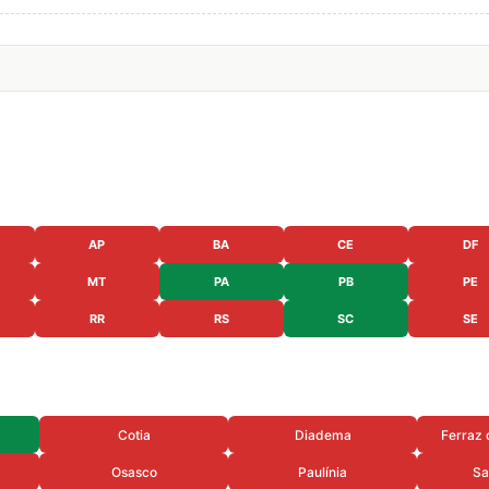
AP
BA
CE
DF
MT
PA
PB
PE
RR
RS
SC
SE
Cotia
Diadema
Ferraz 
Osasco
Paulínia
Sa