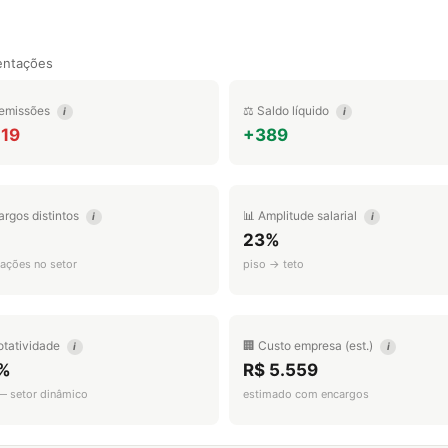
entações
emissões
⚖️ Saldo líquido
i
i
019
+389
argos distintos
📊 Amplitude salarial
i
i
23%
ações no setor
piso → teto
otatividade
🏢 Custo empresa (est.)
i
i
%
R$ 5.559
 — setor dinâmico
estimado com encargos