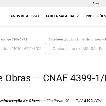
Entrar
PLANOS DE ACESSO
TABELA SALARIAL
PROFISSÕES
ou código CBO/CNAE
Cidade/estado
(opcional)
. Em branco = 
e Obras — CNAE 4399-1/
ministração de Obras
em São Paulo, SP — CNAE
4399-1/01
— 