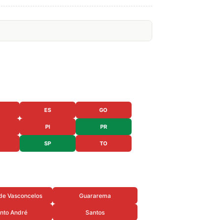
ES
GO
PI
PR
SP
TO
de Vasconcelos
Guararema
nto André
Santos