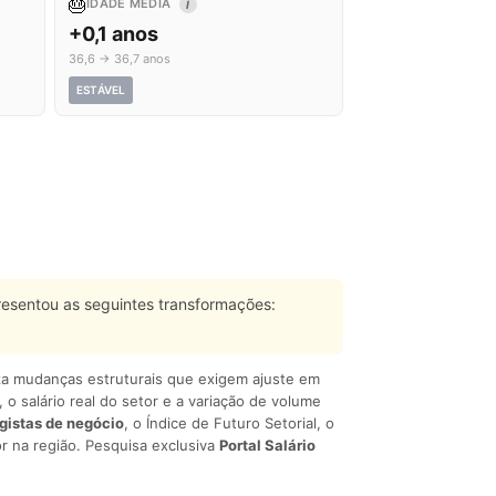
🎂
IDADE MÉDIA
I
+0,1 anos
36,6 → 36,7 anos
ESTÁVEL
esentou as seguintes transformações:
liza mudanças estruturais que exigem ajuste em
, o salário real do setor e a variação de volume
egistas de negócio
, o Índice de Futuro Setorial, o
r na região. Pesquisa exclusiva
Portal Salário