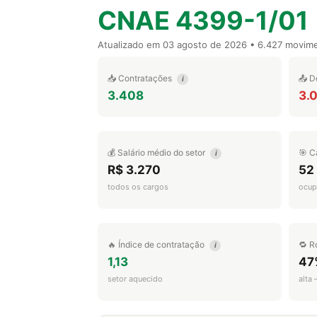
CNAE 4399-1/01
Atualizado em
03 agosto de 2026
• 6.427 movim
📥 Contratações
📤 D
i
3.408
3.
💰 Salário médio do setor
🎯 C
i
R$ 3.270
52
todos os cargos
ocup
🔥 Índice de contratação
🔁 R
i
1,13
47
setor aquecido
alta