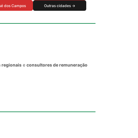
sé dos Campos
Outras cidades →
 regionais
e
consultores de remuneração