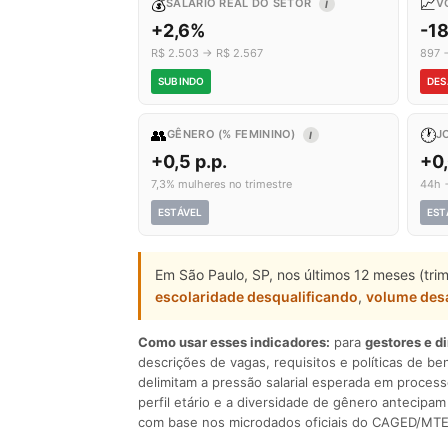
💰
📈
SALÁRIO REAL DO SETOR
V
I
+2,6%
-1
R$ 2.503 → R$ 2.567
897 
SUBINDO
DES
👥
🕐
GÊNERO (% FEMININO)
J
I
+0,5 p.p.
+0
7,3% mulheres no trimestre
44h 
ESTÁVEL
EST
Em São Paulo, SP, nos últimos 12 meses (tri
escolaridade desqualificando
,
volume des
Como usar esses indicadores:
para
gestores e d
descrições de vagas, requisitos e políticas de be
delimitam a pressão salarial esperada em process
perfil etário e a diversidade de gênero antecip
com base nos microdados oficiais do CAGED/MTE