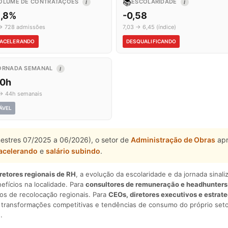
📚
OLUME DE CONTRATAÇÕES
ESCOLARIDADE
I
I
8,8%
-0,58
→ 728 admissões
7,03 → 6,45 (índice)
ACELERANDO
DESQUALIFICANDO
ORNADA SEMANAL
I
,0h
→ 44h semanais
ÁVEL
mestres 07/2025 a 06/2026), o setor de
Administração de Obras
apr
acelerando
e
salário subindo
.
iretores regionais de RH
, a evolução da escolaridade e da jornada sina
nefícios na localidade. Para
consultores de remuneração e headhunters
os de recolocação regionais. Para
CEOs, diretores executivos e estrat
am transformações competitivas e tendências de consumo do próprio seto
.