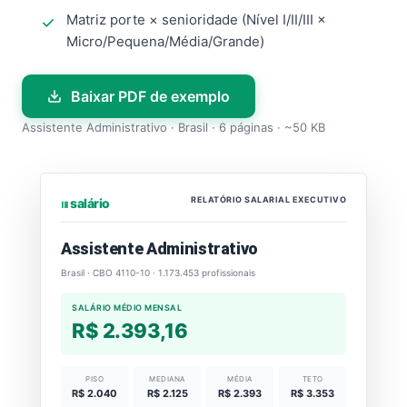
Matriz porte × senioridade (Nível I/II/III ×
Micro/Pequena/Média/Grande)
Baixar PDF de exemplo
Assistente Administrativo · Brasil · 6 páginas · ~50 KB
RELATÓRIO SALARIAL EXECUTIVO
⏐⏐⏐ salário
Assistente Administrativo
Brasil · CBO 4110-10 · 1.173.453 profissionais
SALÁRIO MÉDIO MENSAL
R$ 2.393,16
PISO
MEDIANA
MÉDIA
TETO
R$ 2.040
R$ 2.125
R$ 2.393
R$ 3.353