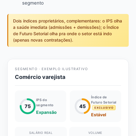
segmento
Dois índices proprietários, complementares: o IPS olha
a saúde imediata (admissões + demissões); o Índice
de Futuro Setorial olha pra onde o setor está indo
(apenas novas contratações).
SEGMENTO · EXEMPLO ILUSTRATIVO
Comércio varejista
Índice de
IPS do
Futuro Setorial
segmento
75
45
EXCLUSIVO
Expansão
Estável
SALÁRIO REAL
VOLUME