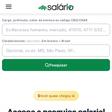
Cargo, profissão, setor da emresa ou código CBO/CNAE
Cidade/estado
(opcional)
. Em branco = Brasil
Pesquisar
🔒
Você quase chegou lá