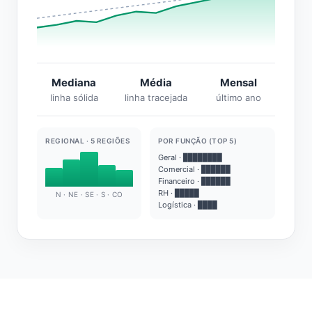
Mediana
Média
Mensal
linha sólida
linha tracejada
último ano
REGIONAL · 5 REGIÕES
POR FUNÇÃO (TOP 5)
Geral · ████████
Comercial · ██████
Financeiro · ██████
RH · █████
N · NE · SE · S · CO
Logística · ████