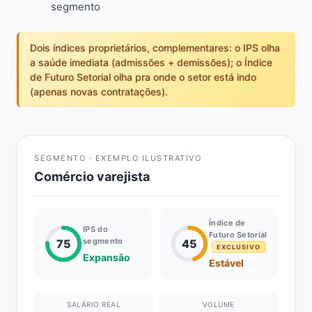
segmento
Dois índices proprietários, complementares: o IPS olha
a saúde imediata (admissões + demissões); o Índice
de Futuro Setorial olha pra onde o setor está indo
(apenas novas contratações).
SEGMENTO · EXEMPLO ILUSTRATIVO
Comércio varejista
Índice de
IPS do
Futuro Setorial
segmento
75
45
EXCLUSIVO
Expansão
Estável
SALÁRIO REAL
VOLUME