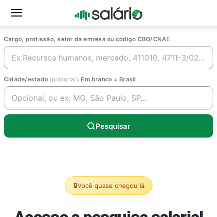
Cargo, profissão, setor da emresa ou código CBO/CNAE
Cidade/estado
(opcional)
. Em branco = Brasil
Pesquisar
🔒
Você quase chegou lá