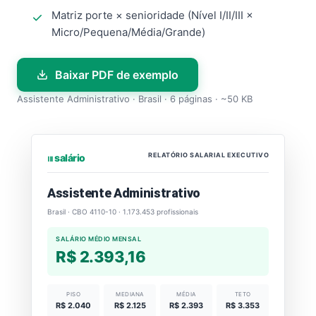
Matriz porte × senioridade (Nível I/II/III ×
Micro/Pequena/Média/Grande)
Baixar PDF de exemplo
Assistente Administrativo · Brasil · 6 páginas · ~50 KB
RELATÓRIO SALARIAL EXECUTIVO
⏐⏐⏐ salário
Assistente Administrativo
Brasil · CBO 4110-10 · 1.173.453 profissionais
SALÁRIO MÉDIO MENSAL
R$ 2.393,16
PISO
MEDIANA
MÉDIA
TETO
R$ 2.040
R$ 2.125
R$ 2.393
R$ 3.353