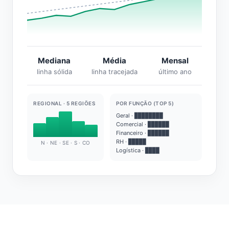
Mediana
Média
Mensal
linha sólida
linha tracejada
último ano
REGIONAL · 5 REGIÕES
POR FUNÇÃO (TOP 5)
Geral · ████████
Comercial · ██████
Financeiro · ██████
RH · █████
N · NE · SE · S · CO
Logística · ████