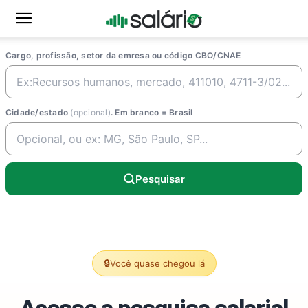
Cargo, profissão, setor da emresa ou código CBO/CNAE
Cidade/estado
(opcional)
. Em branco = Brasil
Pesquisar
🔒
Você quase chegou lá