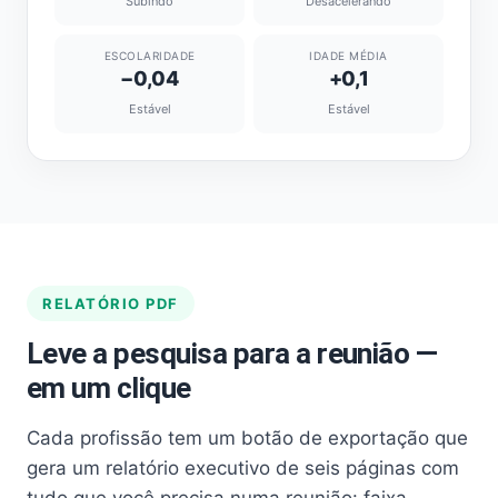
Subindo
Desacelerando
ESCOLARIDADE
IDADE MÉDIA
−0,04
+0,1
Estável
Estável
RELATÓRIO PDF
Leve a pesquisa para a reunião —
em um clique
Cada profissão tem um botão de exportação que
gera um relatório executivo de seis páginas com