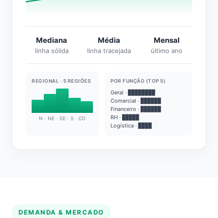
Mediana
Média
Mensal
linha sólida
linha tracejada
último ano
REGIONAL · 5 REGIÕES
POR FUNÇÃO (TOP 5)
Geral · ████████
Comercial · ██████
Financeiro · ██████
RH · █████
N · NE · SE · S · CO
Logística · ████
DEMANDA & MERCADO