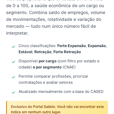
de 0 a 100, a saúde econômica de um cargo ou
segmento. Combina saldo de empregos, volume
de movimentações, rotatividade e variação do
mercado — tudo num único número fácil de
interpretar.
Cinco classificações:
Forte Expansão
,
Expansão
,
Estável
,
Retração
,
Forte Retração
Disponível
por cargo
(com filtro por estado e
cidade)
e por segmento
(CNAE)
Permite comparar profissões, priorizar
contratações e avaliar setores
Atualizado mensalmente com a base do CAGED
Exclusivo do Portal Salário. Você não vai encontrar este
índice em nenhum outro lugar.