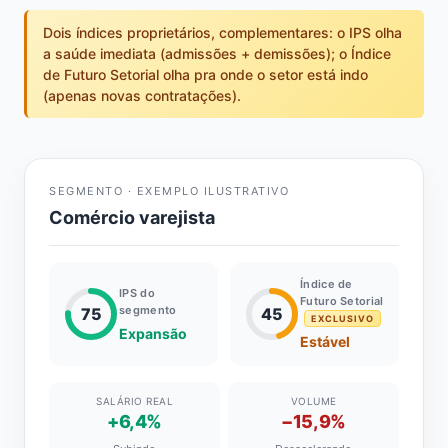
Dois índices proprietários, complementares: o IPS olha
a saúde imediata (admissões + demissões); o Índice
de Futuro Setorial olha pra onde o setor está indo
(apenas novas contratações).
SEGMENTO · EXEMPLO ILUSTRATIVO
Comércio varejista
Índice de
IPS do
Futuro Setorial
segmento
75
45
EXCLUSIVO
Expansão
Estável
SALÁRIO REAL
VOLUME
+6,4%
−15,9%