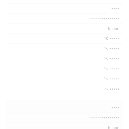
••••
•••••••••••••••
••h/sem
R$ •••••
R$ •••••
R$ •••••
R$ •••••
R$ •••••
R$ •••••
••••
•••••••••••••••
••h/sem