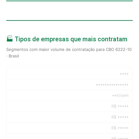
🏭 Tipos de empresas que mais contratam
Segmentos com maior volume de contratação para CBO 6222-10
· Brasil
••••
•••••••••••••••
••h/sem
R$ •••••
R$ •••••
R$ •••••
R$ •••••