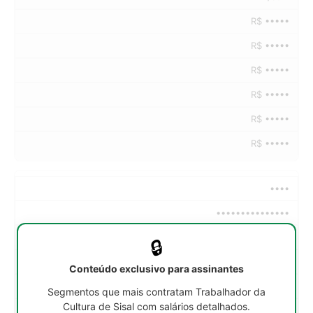
R$ •••••
R$ •••••
R$ •••••
R$ •••••
R$ •••••
R$ •••••
••••
•••••••••••••••
••h/sem
🔒
R$ •••••
Conteúdo exclusivo para assinantes
R$ •••••
Segmentos que mais contratam Trabalhador da
Cultura de Sisal com salários detalhados.
R$ •••••