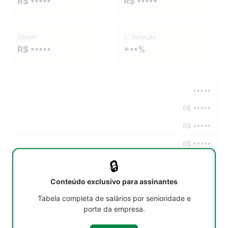
R$ •••••
R$ •••••
Sênior
📈 Variação
R$ •••••
+••%
•••••
R$ •••••
R$ •••••
R$ •••••
🔒
•••••
Conteúdo exclusivo para assinantes
R$ •••••
Tabela completa de salários por senioridade e
porte da empresa.
R$ •••••