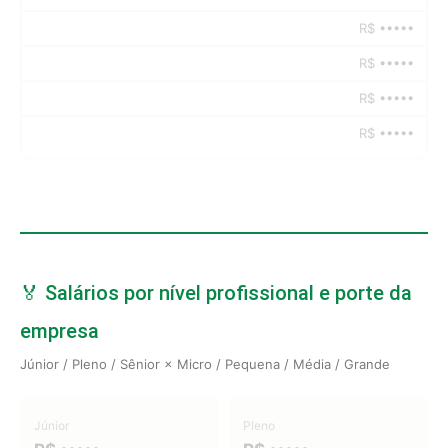
R$ •••••
R$ •••••
R$ •••••
R$ •••••
🏅 Salários por nível profissional e porte da
empresa
Júnior / Pleno / Sênior × Micro / Pequena / Média / Grande
Júnior
Pleno