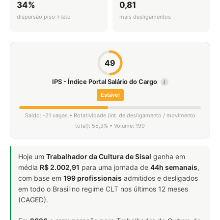
34%
0,81
dispersão piso→teto
mais desligamentos
49
IPS - Índice Portal Salário do Cargo
i
Estável
Saldo: -21 vagas • Rotatividade (int. de desligamento / movimento
total): 55,3% • Volume: 199
Hoje um
Trabalhador da Cultura de Sisal
ganha em
média
R$ 2.002,91
para uma jornada de
44h semanais
,
com base em
199 profissionais
admitidos e desligados
em todo o Brasil no regime CLT nos últimos 12 meses
(CAGED).