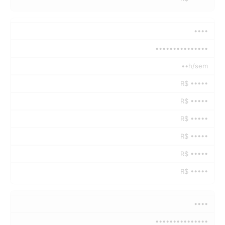
••••
•••••••••••••••
••h/sem
R$ •••••
R$ •••••
R$ •••••
R$ •••••
R$ •••••
R$ •••••
••••
•••••••••••••••