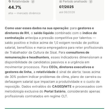
🔁 Rotatividade
📅 Período analisado
i
i
07/2025
44.7%
até 06/2026
alta — mercado dinâmico
Como usar esses dados na sua operação:
para
gestores e
diretores de RH
, o
saldo líquido
combinado com o
índice de
contratação
antecipa a pressão competitiva por talentos —
saldo positivo e índice acima de 1,0 exigem revisão de política
salarial, benefícios e marca empregadora para reter profissionais
de Trabalhador da Cultura de Sisal. Para
consultores de
remuneração e headhunters
, esses indicadores dimensionam a
disponibilidade de candidatos passivos e a urgência em
movimentar processos. Para
CEOs, diretores executivos e
gestores de linha
, a
rotatividade
é sinal de alerta: taxas acima
de 30% podem indicar problemas de clima, plano de carreira ou
defasagem salarial que impactam a produtividade e o custo de
reposição. Dados extraídos do
CAGED/MTE
e processados com
metodologia exclusiva do
Portal Salário
, considerando apenas
profissionais contratados em regime CLT.