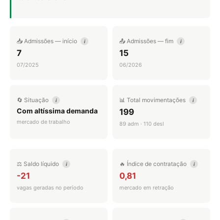
📥 Admissões — início
📤 Admissões — fim
i
i
7
15
07/2025
06/2026
🔄 Situação
📊 Total movimentações
i
i
Com altíssima demanda
199
mercado de trabalho
89 adm · 110 desl
⚖️ Saldo líquido
🔥 Índice de contratação
i
i
-21
0,81
vagas geradas no período
mercado em retração