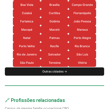
Boa Vista
Brasília
Campo Grande
Cuiabá
Curitiba
Florianópolis
Fortaleza
Goiânia
João Pessoa
Macapá
Maceió
Manaus
Natal
Palmas
Porto Alegre
Porto Velho
Recife
Rio Branco
Rio de Janeiro
Salvador
São Luís
São Paulo
Teresina
Vitória
Outras cidades →
🔗 Profissões relacionadas
Cargos da mesma família ocupacional CBO