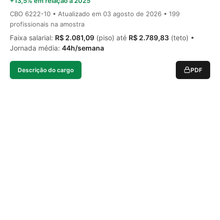
+13,5% em relação a 2025
CBO 6222-10 • Atualizado em
03 agosto de 2026
• 199
profissionais na amostra
Faixa salarial:
R$ 2.081,09
(piso) até
R$ 2.789,83
(teto) •
Jornada média:
44h/semana
Descrição do cargo
PDF