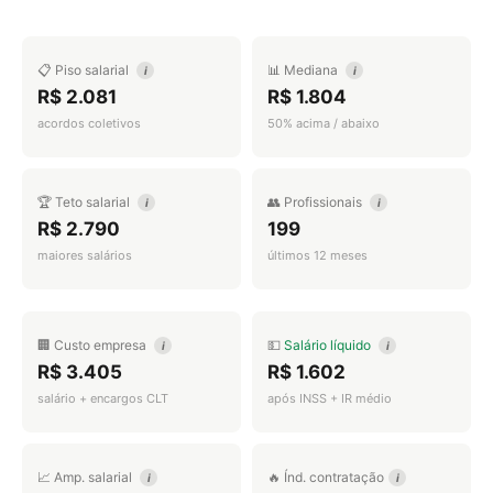
📋 Piso salarial
📊 Mediana
i
i
R$ 2.081
R$ 1.804
acordos coletivos
50% acima / abaixo
🏆 Teto salarial
👥 Profissionais
i
i
R$ 2.790
199
maiores salários
últimos 12 meses
🏢 Custo empresa
💵
Salário líquido
i
i
R$ 3.405
R$ 1.602
salário + encargos CLT
após INSS + IR médio
📈 Amp. salarial
🔥 Índ. contratação
i
i