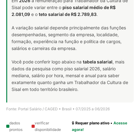
Em
2026
a remuneração para Trabalhador da Cultura de
Sisal pode variar entre o
piso salarial médio de R$
2.081,09
e o
teto salarial de R$ 2.789,83
.
A variação salarial depende principalmente das funções
desempenhadas, segmento da empresa, localidade,
formação, experiência na função e política de cargos,
salários e carreiras da empresa.
Você pode conferir logo abaixo na
tabela salarial
, mais
dados da pesquisa como piso salarial 2026, salário
mediana, salário por hora, mensal e anual para saber
exatamente quanto ganha um Trabalhador da Cultura de
Sisal em todo território brasileiro.
Fonte: Portal Salário / CAGED • Brasil • 07/2025 a 06/2026
dados
verificar
🔒
Requer plano ativo
•
Acesse
prontos
disponibilidade
agora!