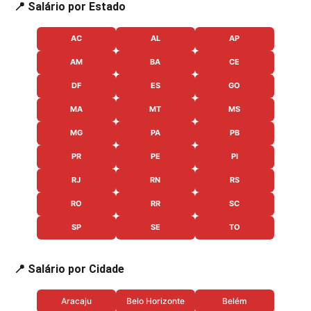
📍 Salário por Estado
AC
AL
AP
AM
BA
CE
DF
ES
GO
MA
MT
MS
MG
PA
PB
PR
PE
PI
RJ
RN
RS
RO
RR
SC
SP
SE
TO
📍 Salário por Cidade
Aracaju
Belo Horizonte
Belém