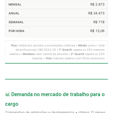
R$ 2.873
R$ 34.473
R$ 718
R$ 13,06
Piso:
média dos acordos e convenções coletivas •
Média:
soma ÷ total
de profissionais CBO 6222-05 •
1º Quartil:
separa os 25% menores
salários •
Mediana:
valor central da amostra •
3º Quartil:
separa os 25%
maiores •
Teto:
maiores salários com filtros exclusivos
📊 Demanda no mercado de trabalho para o
cargo
Comparativo de admissões e desligamentos • últimos 12 meses