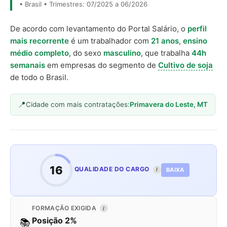
• Brasil • Trimestres: 07/2025 a 06/2026
De acordo com levantamento do Portal Salário, o
perfil
mais recorrente
é um trabalhador com
21 anos
,
ensino
médio completo
, do sexo
masculino
, que trabalha
44h
semanais
em empresas do segmento de
Cultivo de soja
de todo o Brasil.
Cidade com mais contratações:
Primavera do Leste, MT
16
QUALIDADE DO CARGO
BAIXA
I
FORMAÇÃO EXIGIDA
I
Posição 2%
📚