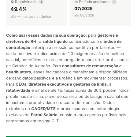
🔁 Rotatividade
📅 Período analisado
i
i
07/2025
49.4%
até 06/2026
alta — mercado dinâmico
Como usar esses dados na sua operação:
para
gestores e
diretores de RH
, o
saldo líquido
combinado com o
índice de
contratação
antecipa a pressão competitiva por talentos —
saldo positivo e índice acima de 1,0 exigem revisão de política
salarial, benefícios e marca empregadora para reter profissionais
de Catador de Algodão. Para
consultores de remuneração e
headhunters
, esses indicadores dimensionam a disponibilidade
de candidatos passivos e a urgência em movimentar processos.
Para
CEOs, diretores executivos e gestores de linha
, a
rotatividade
é sinal de alerta: taxas acima de 30% podem indicar
problemas de clima, plano de carreira ou defasagem salarial que
impactam a produtividade e o custo de reposição. Dados
extraídos do
CAGED/MTE
e processados com metodologia
exclusiva do
Portal Salário
, considerando apenas profissionais
contratados em regime CLT.