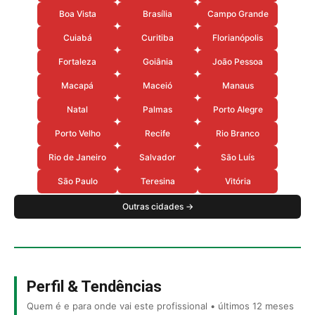
Boa Vista
Brasília
Campo Grande
Cuiabá
Curitiba
Florianópolis
Fortaleza
Goiânia
João Pessoa
Macapá
Maceió
Manaus
Natal
Palmas
Porto Alegre
Porto Velho
Recife
Rio Branco
Rio de Janeiro
Salvador
São Luís
São Paulo
Teresina
Vitória
Outras cidades →
Perfil & Tendências
Quem é e para onde vai este profissional • últimos 12 meses