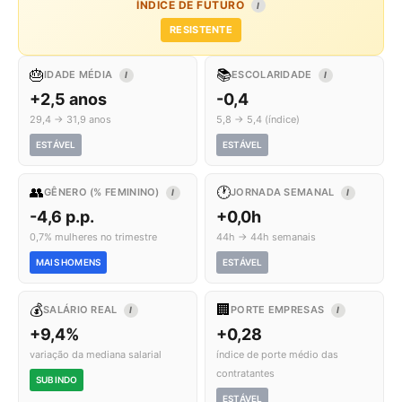
ÍNDICE DE FUTURO
I
RESISTENTE
🎂
📚
IDADE MÉDIA
ESCOLARIDADE
I
I
+2,5 anos
-0,4
29,4 → 31,9 anos
5,8 → 5,4 (índice)
ESTÁVEL
ESTÁVEL
👥
🕐
GÊNERO (% FEMININO)
JORNADA SEMANAL
I
I
-4,6 p.p.
+0,0h
0,7% mulheres no trimestre
44h → 44h semanais
MAIS HOMENS
ESTÁVEL
💰
🏢
SALÁRIO REAL
PORTE EMPRESAS
I
I
+9,4%
+0,28
variação da mediana salarial
índice de porte médio das
contratantes
SUBINDO
ESTÁVEL