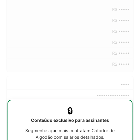
R$ •••••
R$ •••••
R$ •••••
R$ •••••
R$ •••••
R$ •••••
••••
•••••••••••••••
••h/sem
🔒
R$ •••••
Conteúdo exclusivo para assinantes
R$ •••••
Segmentos que mais contratam Catador de
Algodão com salários detalhados.
R$ •••••