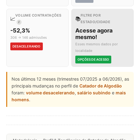
VOLUME CONTRATAÇÕES
FILTRE POR
📈
📚
ESTADO/CIDADE
I
-52,3%
Acesse agora
mesmo!
306 → 146 admissões
Esses mesmos dados por
DESACELERANDO
localidade
OPÇÕES DE ACESSO
Nos últimos 12 meses (trimestres 07/2025 a 06/2026), as
principais mudanças no perfil de
Catador de Algodão
foram:
volume desacelerando
,
salário subindo
e
mais
homens
.