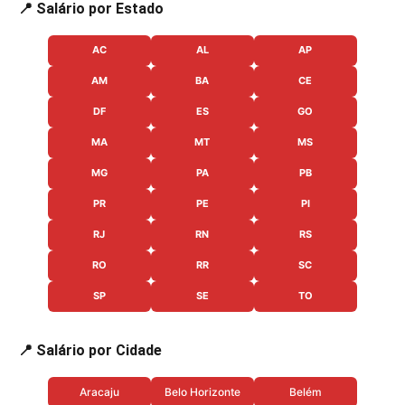
📍 Salário por Estado
AC
AL
AP
AM
BA
CE
DF
ES
GO
MA
MT
MS
MG
PA
PB
PR
PE
PI
RJ
RN
RS
RO
RR
SC
SP
SE
TO
📍 Salário por Cidade
Aracaju
Belo Horizonte
Belém