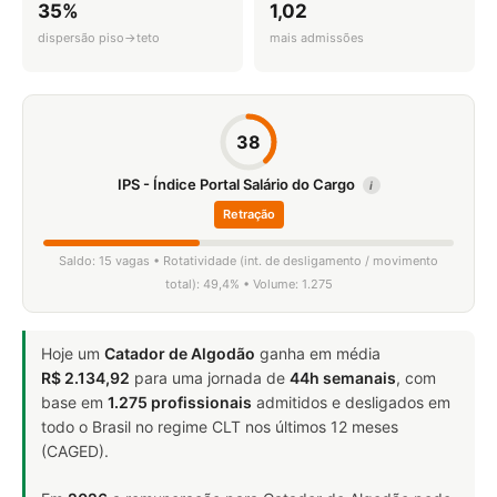
35%
1,02
dispersão piso→teto
mais admissões
38
IPS - Índice Portal Salário do Cargo
i
Retração
Saldo: 15 vagas • Rotatividade (int. de desligamento / movimento
total): 49,4% • Volume: 1.275
Hoje um
Catador de Algodão
ganha em média
R$ 2.134,92
para uma jornada de
44h semanais
, com
base em
1.275 profissionais
admitidos e desligados em
todo o Brasil no regime CLT nos últimos 12 meses
(CAGED).