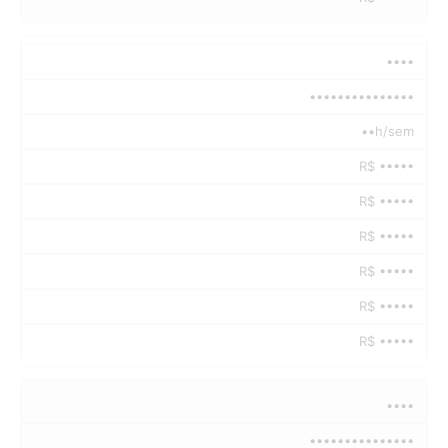
••••
•••••••••••••••
••h/sem
R$ •••••
R$ •••••
R$ •••••
R$ •••••
R$ •••••
R$ •••••
••••
•••••••••••••••