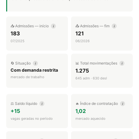
📥 Admissões — início
📤 Admissões — fim
i
i
183
121
07/2025
06/2026
🔄 Situação
📊 Total movimentações
i
i
Com demanda restrita
1.275
mercado de trabalho
645 adm · 630 desl
⚖️ Saldo líquido
🔥 Índice de contratação
i
i
+15
1,02
vagas geradas no período
mercado aquecido