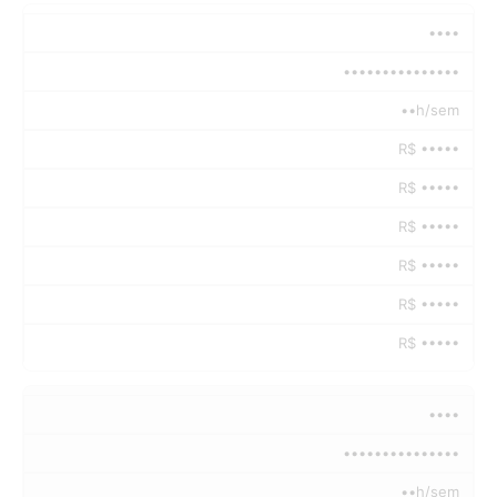
••••
•••••••••••••••
••h/sem
R$ •••••
R$ •••••
R$ •••••
R$ •••••
R$ •••••
R$ •••••
••••
•••••••••••••••
••h/sem