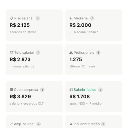
📋 Piso salarial
📊 Mediana
i
i
R$ 2.125
R$ 2.000
acordos coletivos
50% acima / abaixo
🏆 Teto salarial
👥 Profissionais
i
i
R$ 2.873
1.275
maiores salários
últimos 12 meses
🏢 Custo empresa
💵
Salário líquido
i
i
R$ 3.629
R$ 1.708
salário + encargos CLT
após INSS + IR médio
📈 Amp. salarial
🔥 Índ. contratação
i
i