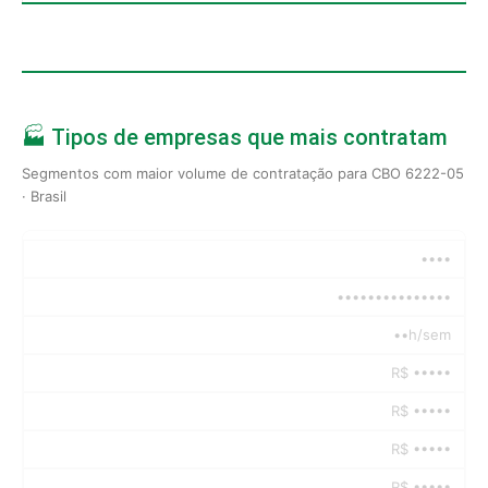
🏭 Tipos de empresas que mais contratam
Segmentos com maior volume de contratação para CBO 6222-05
· Brasil
••••
•••••••••••••••
••h/sem
R$ •••••
R$ •••••
R$ •••••
R$ •••••