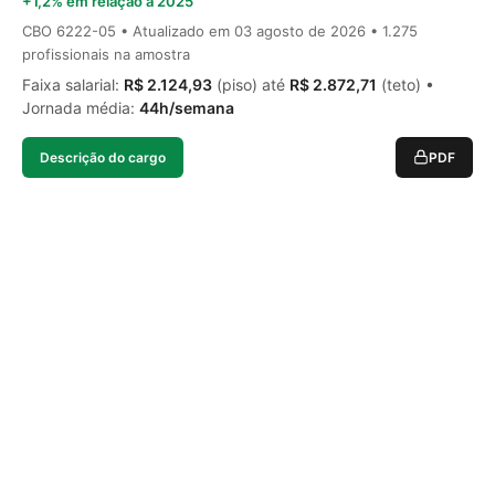
+1,2% em relação a 2025
CBO 6222-05 • Atualizado em
03 agosto de 2026
• 1.275
profissionais na amostra
Faixa salarial:
R$ 2.124,93
(piso) até
R$ 2.872,71
(teto) •
Jornada média:
44h/semana
Descrição do cargo
PDF