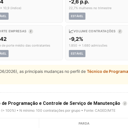
,4
-2,6 p.p.
→ 10,9 (índice)
22,7% mulheres no trimestre
ÁVEL
ESTÁVEL
📈
ORTE EMPRESAS
VOLUME CONTRATAÇÕES
I
I
,42
-9,2%
e de porte médio das contratantes
1.850 → 1.680 admissões
ÁVEL
ESTÁVEL
06/2026), as principais mudanças no perfil de
Técnico de Programa
co de Programação e Controle de Serviço de Manutenção
i
o (= 100%) • N mínimo: 100 contratações por grupo • Fonte: CAGED/MTE
PARDA