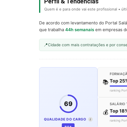
Perfil & Tendências
Quem é e para onde vai este profissional • úl
De acordo com levantamento do Portal Salá
que trabalha
44h semanais
em empresas d
Cidade com mais contratações e por cons
FORMAÇÃ
Top 25
📚
ranking Por
69
SALÁRIO 
Top 18
💰
QUALIDADE DO CARGO
I
ranking Por
BOA