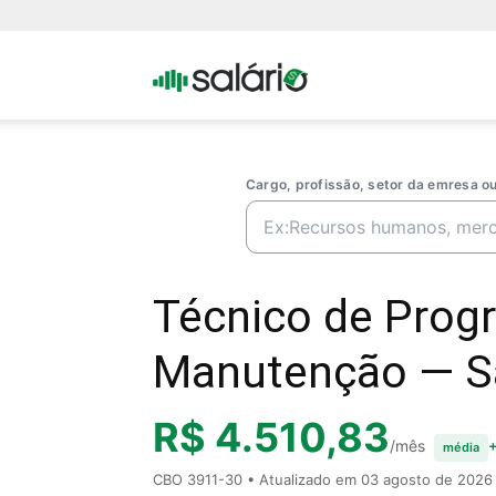
Portal
Salario
Cargo, profissão, setor da emresa 
Técnico de Prog
Manutenção — Sal
R$ 4.510,83
/mês
+
média
CBO 3911-30 • Atualizado em
03 agosto de 2026