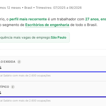
timos 12 meses • Brasil • Trimestres: 07/2025 a 06/2026
rio, o
perfil mais recorrente
é um trabalhador com
27 anos
,
en
o segmento de
Escritórios de engenharia
de todo o Brasil.
equência mais vagas de emprego:
São Paulo
O EXIGIDA
I
%
tal Salário com mais de 2.600 ocupações
TÍPICO
I
%
tal Salário com mais de 2.600 ocupações