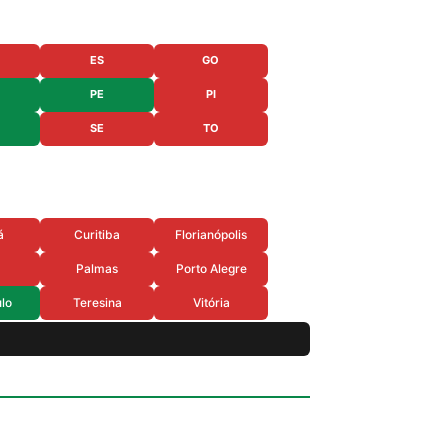
ES
GO
PE
PI
SE
TO
á
Curitiba
Florianópolis
Palmas
Porto Alegre
lo
Teresina
Vitória