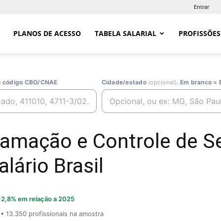
Entrar
PLANOS DE ACESSO
TABELA SALARIAL
PROFISSÕES
ou código CBO/CNAE
Cidade/estado
(opcional)
. Em branco = 
ramação e Controle de Se
ário Brasil
2,8% em relação a 2025
• 13.350 profissionais na amostra