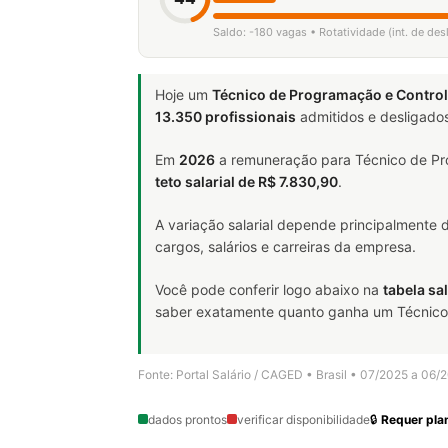
Saldo: -180 vagas • Rotatividade (int. de de
Hoje um
Técnico de Programação e Contro
13.350 profissionais
admitidos e desligados
Em
2026
a remuneração para Técnico de Pr
teto salarial de R$ 7.830,90
.
A variação salarial depende principalmente
cargos, salários e carreiras da empresa.
Você pode conferir logo abaixo na
tabela sal
saber exatamente quanto ganha um Técnico d
Fonte: Portal Salário / CAGED • Brasil • 07/2025 a 06/
dados prontos
verificar disponibilidade
🔒
Requer plan