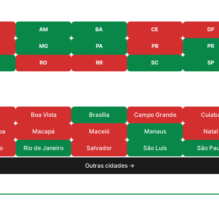
AM
BA
CE
DF
MG
PA
PB
PR
RO
RR
SC
SP
Boa Vista
Brasília
Campo Grande
Cuiab
oa
Macapá
Maceió
Manaus
Natal
o
Rio de Janeiro
Salvador
São Luís
São Pau
Outras cidades →