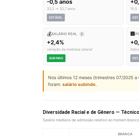
-0,5 anos
+0
33,2 → 32,7 anos
10,5 
ESTÁVEL
EST
💰
🏢
SALÁRIO REAL
P
I
+2,4%
+0
variação da mediana salarial
índic
SUBINDO
EST
Nos últimos 12 meses (trimestres 07/2025 a 
foram:
salário subindo
.
Diversidade Racial e de Gênero — Técni
Salário mediano de admissão relativo ao homem branc
BRANCA