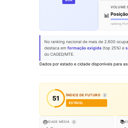
VOLUME 
Posiçã
📊
ranking Por
No ranking nacional de mais de 2.600 ocupa
destaca em
formação exigida
(top 25%) e
s
do CAGED/MTE.
Dados por estado e cidade disponíveis para as
ÍNDICE DE FUTURO
I
51
ESTÁVEL
🎂
📚
IDADE MÉDIA
E
I