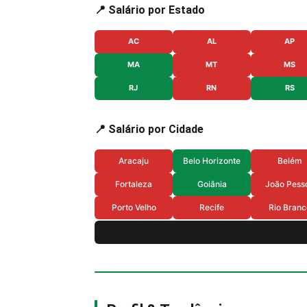
📍 Salário por Estado
AC
AL
AP
MA
MT
MS
RJ
RN
RS
📍 Salário por Cidade
Aracaju
Belo Horizonte
Belém
Fortaleza
Goiânia
João Pess
Porto Velho
Recife
Rio Branc