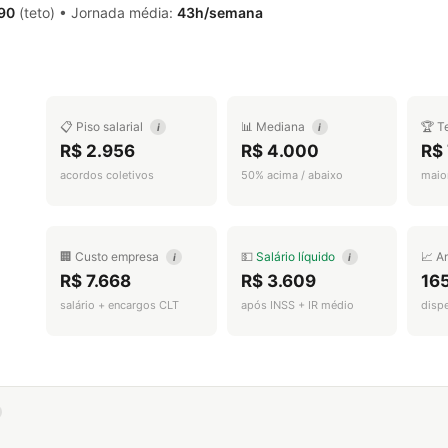
,90
(teto) • Jornada média:
43h/semana
📋 Piso salarial
📊 Mediana
🏆 T
i
i
R$ 2.956
R$ 4.000
R$ 
acordos coletivos
50% acima / abaixo
maior
🏢 Custo empresa
💵
Salário líquido
📈 A
i
i
R$ 7.668
R$ 3.609
16
salário + encargos CLT
após INSS + IR médio
disp