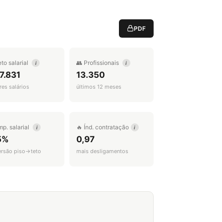
PDF
eto salarial
👥 Profissionais
i
i
7.831
13.350
es salários
últimos 12 meses
mp. salarial
🔥 Índ. contratação
i
i
5%
0,97
ersão piso→teto
mais desligamentos