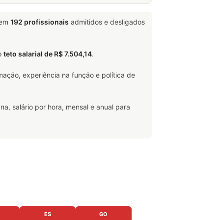
 em
192 profissionais
admitidos e desligados
o
teto salarial de R$ 7.504,14
.
ação, experiência na função e política de
na, salário por hora, mensal e anual para
ES
GO