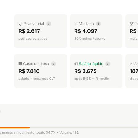
📋 Piso salarial
📊 Mediana
🏆 T
i
i
R$ 2.617
R$ 4.097
R$
acordos coletivos
50% acima / abaixo
maior
🏢 Custo empresa
💵
Salário líquido
📈 A
i
i
R$ 7.810
R$ 3.675
18
salário + encargos CLT
após INSS + IR médio
disp
ligamento / movimento total): 54,7% • Volume: 192