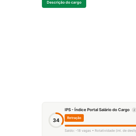
Descrição do cargo
IPS - Índice Portal Salário do Cargo
i
Retração
34
Saldo: -18 vagas • Rotatividade (int. de des