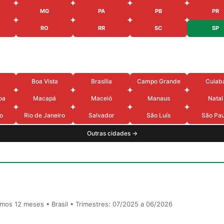
MG
PA
PB
PR
RO
RR
SC
SP
Boa Vista
Brasília
Campo Grande
Cuiab
oa
Macapá
Maceió
Manaus
Natal
o
Rio de Janeiro
Salvador
São Luís
São Pau
Outras cidades →
timos 12 meses • Brasil • Trimestres: 07/2025 a 06/2026