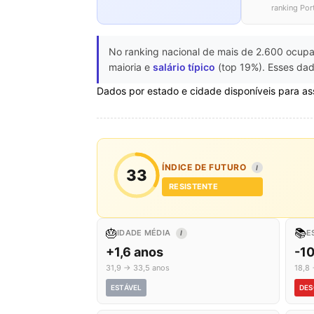
ranking Por
No ranking nacional de mais de 2.600 ocupa
maioria e
salário típico
(top 19%). Esses dad
Dados por estado e cidade disponíveis para as
ÍNDICE DE FUTURO
I
33
RESISTENTE
🎂
📚
IDADE MÉDIA
E
I
+1,6 anos
-10
31,9 → 33,5 anos
18,8 
ESTÁVEL
DES