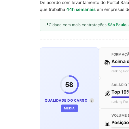
De acordo com levantamento do Portal Salá
que trabalha
44h semanais
em empresas d
Cidade com mais contratações:
São Paulo,
FORMAÇÃ
Acima 
📚
ranking Por
58
SALÁRIO 
Top 19
💰
QUALIDADE DO CARGO
I
ranking Por
MÉDIA
VOLUME 
Posiçã
📊