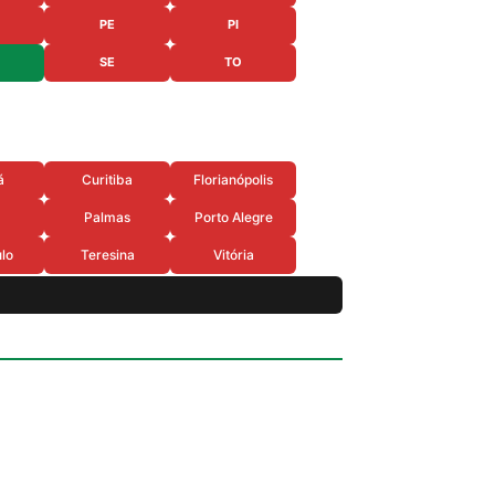
PE
PI
SE
TO
á
Curitiba
Florianópolis
Palmas
Porto Alegre
lo
Teresina
Vitória