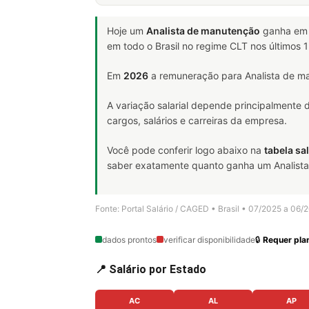
Hoje um
Analista de manutenção
ganha em
em todo o Brasil no regime CLT nos últimos
Em
2026
a remuneração para Analista de ma
A variação salarial depende principalmente
cargos, salários e carreiras da empresa.
Você pode conferir logo abaixo na
tabela sal
saber exatamente quanto ganha um Analista d
Fonte: Portal Salário / CAGED • Brasil • 07/2025 a 06/
dados prontos
verificar disponibilidade
🔒
Requer plan
📍 Salário por Estado
AC
AL
AP