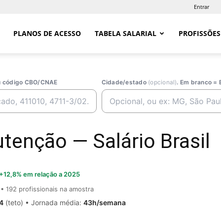
Entrar
PLANOS DE ACESSO
TABELA SALARIAL
PROFISSÕES
ou código CBO/CNAE
Cidade/estado
(opcional)
. Em branco = 
tenção — Salário Brasil
+12,8% em relação a 2025
• 192 profissionais na amostra
4
(teto) • Jornada média:
43h/semana