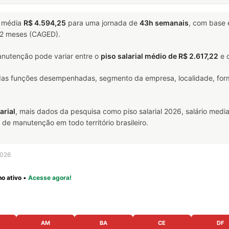
 média
R$ 4.594,25
para uma jornada de
43h semanais
, com base
 12 meses (CAGED).
nutenção pode variar entre o
piso salarial médio de R$ 2.617,22
e 
 das funções desempenhadas, segmento da empresa, localidade, form
arial
, mais dados da pesquisa como piso salarial 2026, salário media
e manutenção em todo território brasileiro.
2026
o ativo
•
Acesse agora!
AM
BA
CE
DF