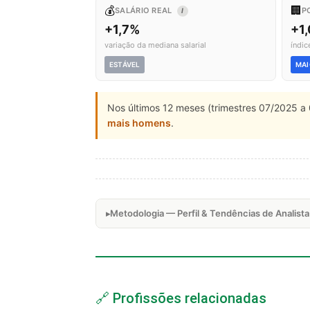
💰
🏢
SALÁRIO REAL
P
I
+1,7%
+1
variação da mediana salarial
índic
ESTÁVEL
MAI
Nos últimos 12 meses (trimestres 07/2025 a 
mais homens
.
Metodologia — Perfil & Tendências de Analis
🔗 Profissões relacionadas