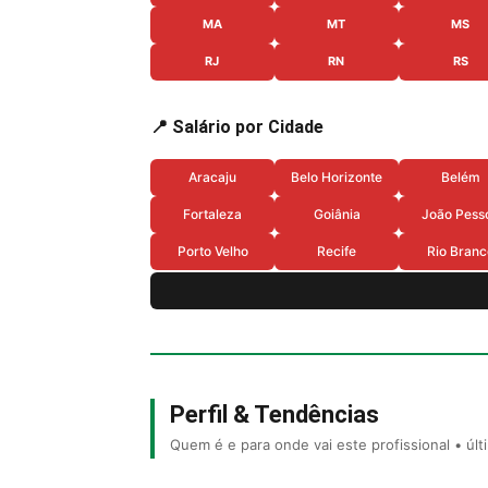
MA
MT
MS
RJ
RN
RS
📍 Salário por Cidade
Aracaju
Belo Horizonte
Belém
Fortaleza
Goiânia
João Pess
Porto Velho
Recife
Rio Branc
Perfil & Tendências
Quem é e para onde vai este profissional • úl