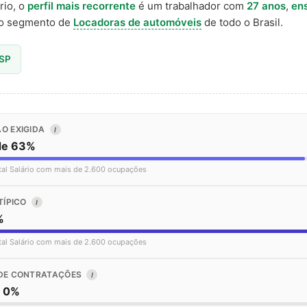
rio, o
perfil mais recorrente
é um trabalhador com
27 anos
,
en
o segmento de
Locadoras de automóveis
de todo o Brasil.
 SP
O EXIGIDA
I
de 63%
tal Salário com mais de 2.600 ocupações
TÍPICO
I
%
tal Salário com mais de 2.600 ocupações
DE CONTRATAÇÕES
I
o 0%