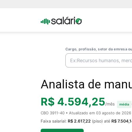
Portal
Salario
Cargo, profissão, setor da emresa 
Analista de manu
R$ 4.594,25
/mês
média
CBO 3911-40 • Atualizado em
03 agosto de 2026
Faixa salarial:
R$ 2.617,22
(piso) até
R$ 7.504,1