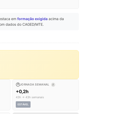
estaca em
formação exigida
acima da
om dados do CAGED/MTE.
🕐
JORNADA SEMANAL
I
+0,2h
43h → 43h semanais
ESTÁVEL