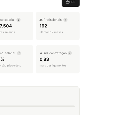
PDF
eto salarial
👥 Profissionais
i
i
 7.504
192
es salários
últimos 12 meses
mp. salarial
🔥 Índ. contratação
i
i
7%
0,83
ersão piso→teto
mais desligamentos