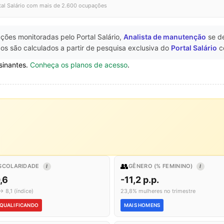
tal Salário com mais de 2.600 ocupações
ções monitoradas pelo Portal Salário,
Analista de manutenção
se d
os são calculados a partir de pesquisa exclusiva do
Portal Salário
c
sinantes.
Conheça os planos de acesso
.
👥
SCOLARIDADE
GÊNERO (% FEMININO)
I
I
,6
-11,2 p.p.
→ 8,1 (índice)
23,8% mulheres no trimestre
QUALIFICANDO
MAIS HOMENS