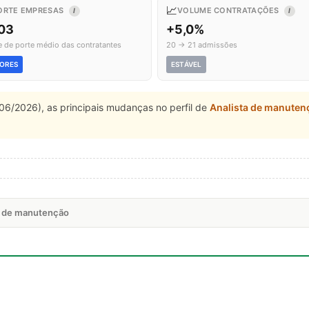
📈
ORTE EMPRESAS
VOLUME CONTRATAÇÕES
I
I
,03
+5,0%
e de porte médio das contratantes
20 → 21 admissões
ORES
ESTÁVEL
06/2026), as principais mudanças no perfil de
Analista de manuten
ta de manutenção