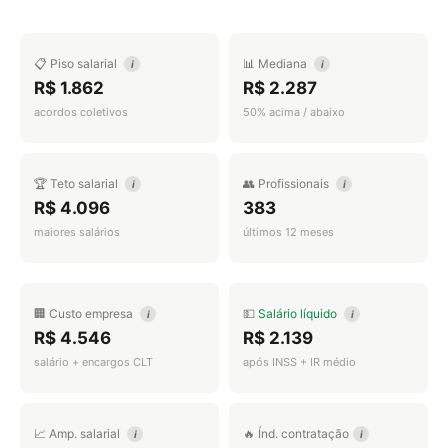
📋 Piso salarial
📊 Mediana
i
i
R$ 1.862
R$ 2.287
acordos coletivos
50% acima / abaixo
🏆 Teto salarial
👥 Profissionais
i
i
R$ 4.096
383
maiores salários
últimos 12 meses
🏢 Custo empresa
💵
Salário líquido
i
i
R$ 4.546
R$ 2.139
salário + encargos CLT
após INSS + IR médio
📈 Amp. salarial
🔥 Índ. contratação
i
i