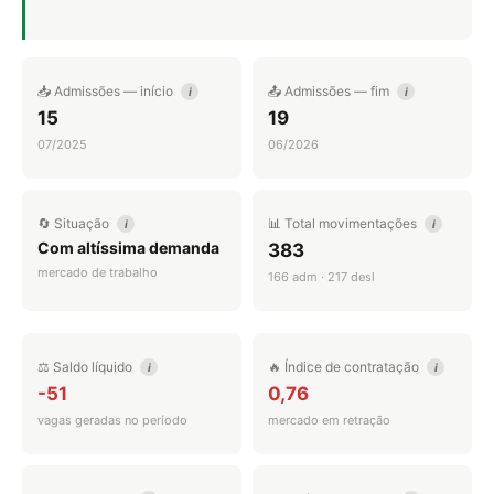
📥 Admissões — início
📤 Admissões — fim
i
i
15
19
07/2025
06/2026
🔄 Situação
📊 Total movimentações
i
i
Com altíssima demanda
383
mercado de trabalho
166 adm · 217 desl
⚖️ Saldo líquido
🔥 Índice de contratação
i
i
-51
0,76
vagas geradas no período
mercado em retração