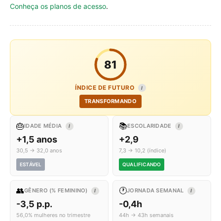
Conheça os planos de acesso
.
81
ÍNDICE DE FUTURO
I
TRANSFORMANDO
🎂
📚
IDADE MÉDIA
ESCOLARIDADE
I
I
+1,5 anos
+2,9
30,5 → 32,0 anos
7,3 → 10,2 (índice)
ESTÁVEL
QUALIFICANDO
👥
🕐
GÊNERO (% FEMININO)
JORNADA SEMANAL
I
I
-3,5 p.p.
-0,4h
56,0% mulheres no trimestre
44h → 43h semanais