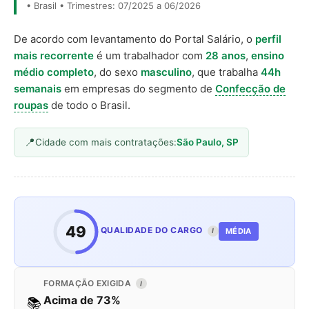
• Brasil • Trimestres: 07/2025 a 06/2026
De acordo com levantamento do Portal Salário, o
perfil
mais recorrente
é um trabalhador com
28 anos
,
ensino
médio completo
, do sexo
masculino
, que trabalha
44h
semanais
em empresas do segmento de
Confecção de
roupas
de todo o Brasil.
Cidade com mais contratações:
São Paulo, SP
49
QUALIDADE DO CARGO
MÉDIA
I
FORMAÇÃO EXIGIDA
I
Acima de 73%
📚