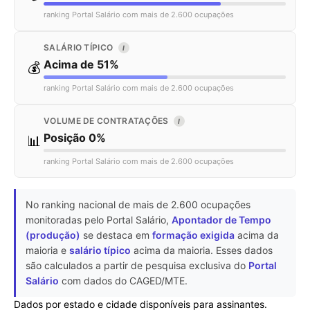
ranking Portal Salário com mais de 2.600 ocupações
SALÁRIO TÍPICO
I
Acima de 51%
💰
ranking Portal Salário com mais de 2.600 ocupações
VOLUME DE CONTRATAÇÕES
I
Posição 0%
📊
ranking Portal Salário com mais de 2.600 ocupações
No ranking nacional de mais de 2.600 ocupações
monitoradas pelo Portal Salário,
Apontador de Tempo
(produção)
se destaca em
formação exigida
acima da
maioria e
salário típico
acima da maioria. Esses dados
são calculados a partir de pesquisa exclusiva do
Portal
Salário
com dados do CAGED/MTE.
Dados por estado e cidade disponíveis para assinantes.