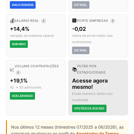
MAIS HOMENS
ESTÁVEL
💰
🏢
SALÁRIO REAL
PORTE EMPRESAS
I
I
+14,4%
-0,02
variação da mediana salarial
índice de porte médio das
contratantes
SUBINDO
ESTÁVEL
VOLUME CONTRATAÇÕES
FILTRE POR
📈
📚
ESTADO/CIDADE
I
+19,1%
Acesse agora
mesmo!
42 → 50 admissões
Esses mesmos dados por
ACELERANDO
localidade
OPÇÕES DE ACESSO
Nos últimos 12 meses (trimestres 07/2025 a 06/2026), as
principais mudanças no perfil de
Apontador de Tempo