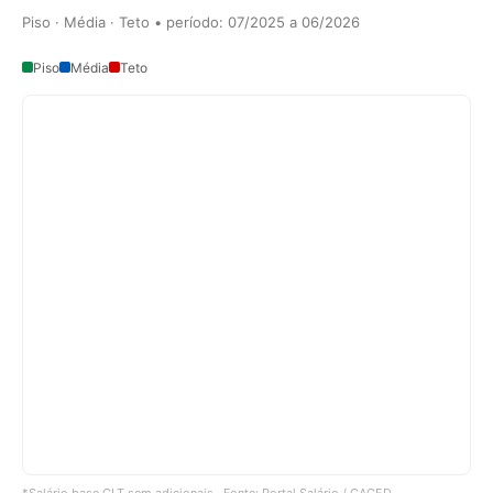
Piso · Média · Teto • período: 07/2025 a 06/2026
Piso
Média
Teto
*Salário base CLT sem adicionais · Fonte: Portal Salário / CAGED