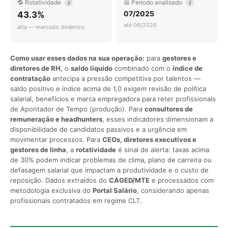
🔁 Rotatividade
📅 Período analisado
i
i
07/2025
43.3%
até 06/2026
alta — mercado dinâmico
Como usar esses dados na sua operação:
para
gestores e
diretores de RH
, o
saldo líquido
combinado com o
índice de
contratação
antecipa a pressão competitiva por talentos —
saldo positivo e índice acima de 1,0 exigem revisão de política
salarial, benefícios e marca empregadora para reter profissionais
de Apontador de Tempo (produção). Para
consultores de
remuneração e headhunters
, esses indicadores dimensionam a
disponibilidade de candidatos passivos e a urgência em
movimentar processos. Para
CEOs, diretores executivos e
gestores de linha
, a
rotatividade
é sinal de alerta: taxas acima
de 30% podem indicar problemas de clima, plano de carreira ou
defasagem salarial que impactam a produtividade e o custo de
reposição. Dados extraídos do
CAGED/MTE
e processados com
metodologia exclusiva do
Portal Salário
, considerando apenas
profissionais contratados em regime CLT.