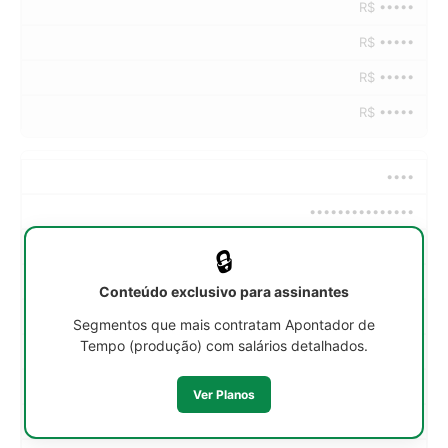
R$ •••••
R$ •••••
R$ •••••
R$ •••••
••••
•••••••••••••••
••h/sem
🔒
R$ •••••
Conteúdo exclusivo para assinantes
R$ •••••
Segmentos que mais contratam Apontador de
Tempo (produção) com salários detalhados.
R$ •••••
R$ •••••
Ver Planos
R$ •••••