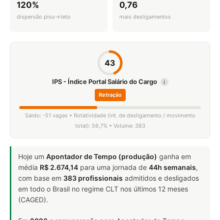
120%
0,76
dispersão piso→teto
mais desligamentos
43
IPS - Índice Portal Salário do Cargo
i
Retração
Saldo: -51 vagas • Rotatividade (int. de desligamento / movimento
total): 56,7% • Volume: 383
Hoje um
Apontador de Tempo (produção)
ganha em
média
R$ 2.674,14
para uma jornada de
44h semanais
,
com base em
383 profissionais
admitidos e desligados
em todo o Brasil no regime CLT nos últimos 12 meses
(CAGED).