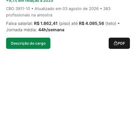
+9,1% em relação a 2025
CBO 3911-10 • Atualizado em
03 agosto de 2026
• 383
profissionais na amostra
Faixa salarial:
R$ 1.862,41
(piso) até
R$ 4.095,56
(teto) •
Jornada média:
44h/semana
Descrição do cargo
PDF