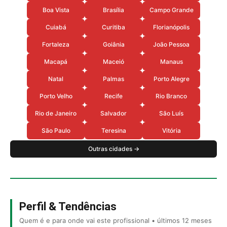
Boa Vista
Brasília
Campo Grande
Cuiabá
Curitiba
Florianópolis
Fortaleza
Goiânia
João Pessoa
Macapá
Maceió
Manaus
Natal
Palmas
Porto Alegre
Porto Velho
Recife
Rio Branco
Rio de Janeiro
Salvador
São Luís
São Paulo
Teresina
Vitória
Outras cidades →
Perfil & Tendências
Quem é e para onde vai este profissional • últimos 12 meses