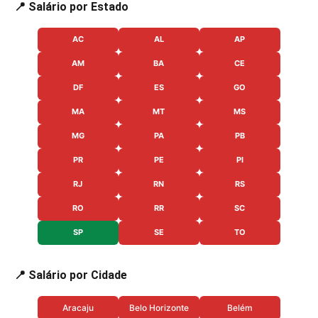
📍 Salário por Estado
AC
AL
AP
AM
BA
CE
DF
ES
GO
MA
MT
MS
MG
PA
PB
PR
PE
PI
RJ
RN
RS
RO
RR
SC
SP
SE
TO
📍 Salário por Cidade
Aracaju
Belo Horizonte
Belém