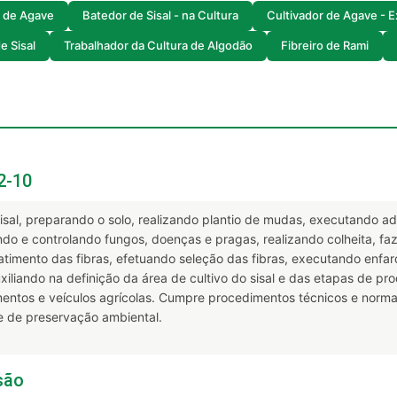
a de Agave
Batedor de Sisal - na Cultura
Cultivador de Agave - 
e Sisal
Trabalhador da Cultura de Algodão
Fibreiro de Rami
2-10
sisal, preparando o solo, realizando plantio de mudas, executando ad
icando e controlando fungos, doenças e pragas, realizando colheita, 
atimento das fibras, efetuando seleção das fibras, executando enfa
uxiliando na definição da área de cultivo do sisal e das etapas de
mentos e veículos agrícolas. Cumpre procedimentos técnicos e nor
e de preservação ambiental.
são