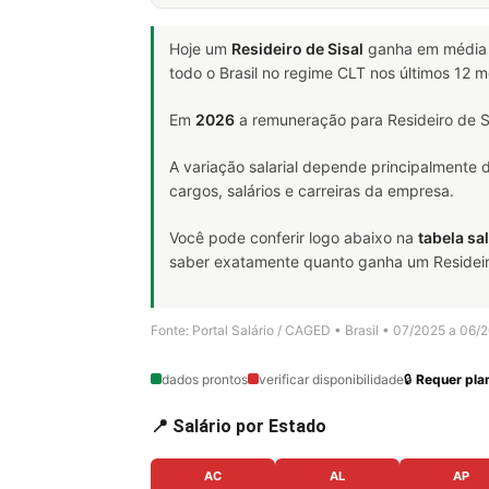
Hoje um
Resideiro de Sisal
ganha em médi
todo o Brasil no regime CLT nos últimos 12 
Em
2026
a remuneração para Resideiro de Si
A variação salarial depende principalmente
cargos, salários e carreiras da empresa.
Você pode conferir logo abaixo na
tabela sal
saber exatamente quanto ganha um Resideiro d
Fonte: Portal Salário / CAGED • Brasil • 07/2025 a 06/
dados prontos
verificar disponibilidade
🔒
Requer plan
📍 Salário por Estado
AC
AL
AP