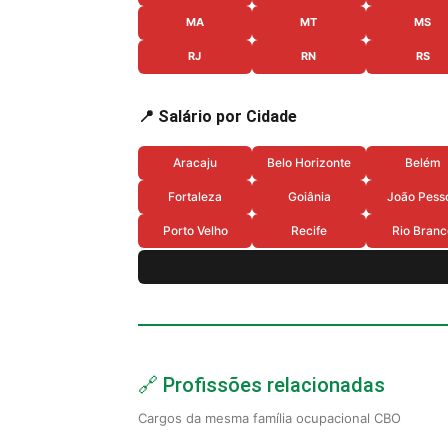
MA
MT
MS
RJ
RN
RS
📍 Salário por Cidade
Aracaju
Belo Horizonte
Belém
Fortaleza
Goiânia
João Pess
Porto Velho
Recife
Rio Branc
🔗 Profissões relacionadas
Cargos da mesma família ocupacional CBO