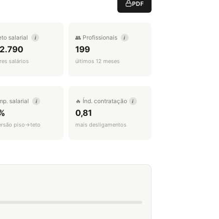
PDF
eto salarial
👥 Profissionais
i
i
 2.790
199
es salários
últimos 12 meses
mp. salarial
🔥 Índ. contratação
i
i
%
0,81
ersão piso→teto
mais desligamentos