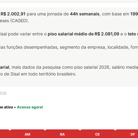
a
R$ 2.002,91
para uma jornada de
44h semanais
, com base em
199
meses (CAGED).
sal pode variar entre o
piso salarial médio de R$ 2.081,09
e o
teto
 das funções desempenhadas, segmento da empresa, localidade, form
arial
, mais dados da pesquisa como piso salarial 2026, salário media
e Sisal em todo território brasileiro.
2026
o ativo
•
Acesse agora!
AM
BA
CE
DF