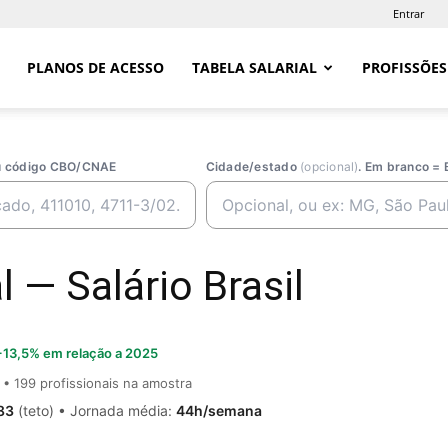
Entrar
PLANOS DE ACESSO
TABELA SALARIAL
PROFISSÕES
ou código CBO/CNAE
Cidade/estado
(opcional)
. Em branco = 
l — Salário Brasil
+13,5% em relação a 2025
• 199 profissionais na amostra
83
(teto) • Jornada média:
44h/semana