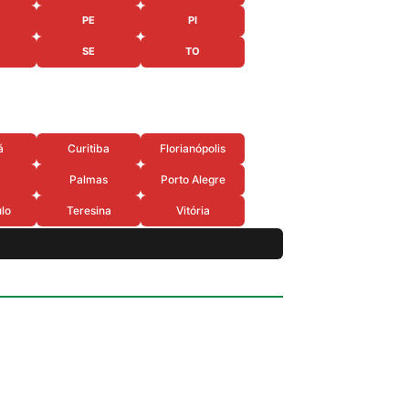
PE
PI
SE
TO
á
Curitiba
Florianópolis
Palmas
Porto Alegre
lo
Teresina
Vitória