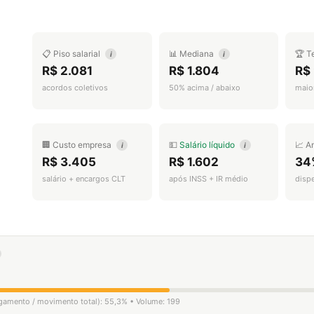
📋 Piso salarial
📊 Mediana
🏆 T
i
i
R$ 2.081
R$ 1.804
R$
acordos coletivos
50% acima / abaixo
maior
🏢 Custo empresa
💵
Salário líquido
📈 A
i
i
R$ 3.405
R$ 1.602
34
salário + encargos CLT
após INSS + IR médio
disp
ligamento / movimento total): 55,3% • Volume: 199