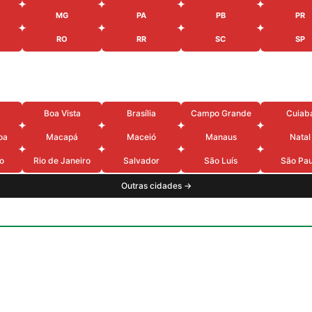
MG
PA
PB
PR
RO
RR
SC
SP
Boa Vista
Brasília
Campo Grande
Cuiab
oa
Macapá
Maceió
Manaus
Natal
o
Rio de Janeiro
Salvador
São Luís
São Pau
Outras cidades →