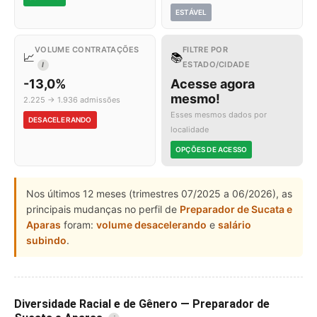
ESTÁVEL
VOLUME CONTRATAÇÕES
FILTRE POR
📈
📚
ESTADO/CIDADE
I
-13,0%
Acesse agora
mesmo!
2.225 → 1.936 admissões
Esses mesmos dados por
DESACELERANDO
localidade
OPÇÕES DE ACESSO
Nos últimos 12 meses (trimestres 07/2025 a 06/2026), as
principais mudanças no perfil de
Preparador de Sucata e
Aparas
foram:
volume desacelerando
e
salário
subindo
.
Diversidade Racial e de Gênero — Preparador de