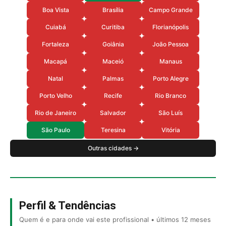
Boa Vista
Brasília
Campo Grande
Cuiabá
Curitiba
Florianópolis
Fortaleza
Goiânia
João Pessoa
Macapá
Maceió
Manaus
Natal
Palmas
Porto Alegre
Porto Velho
Recife
Rio Branco
Rio de Janeiro
Salvador
São Luís
São Paulo
Teresina
Vitória
Outras cidades →
Perfil & Tendências
Quem é e para onde vai este profissional • últimos 12 meses