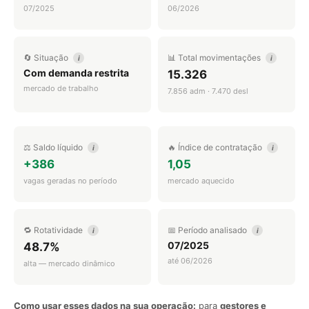
07/2025
06/2026
🔄 Situação
📊 Total movimentações
i
i
Com demanda restrita
15.326
mercado de trabalho
7.856 adm · 7.470 desl
⚖️ Saldo líquido
🔥 Índice de contratação
i
i
+386
1,05
vagas geradas no período
mercado aquecido
🔁 Rotatividade
📅 Período analisado
i
i
07/2025
48.7%
até 06/2026
alta — mercado dinâmico
Como usar esses dados na sua operação:
para
gestores e