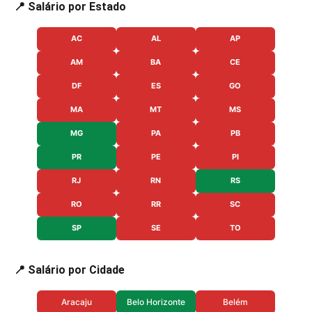
📍 Salário por Estado
AC
AL
AP
AM
BA
CE
DF
ES
GO
MA
MT
MS
MG
PA
PB
PR
PE
PI
RJ
RN
RS
RO
RR
SC
SP
SE
TO
📍 Salário por Cidade
Aracaju
Belo Horizonte
Belém