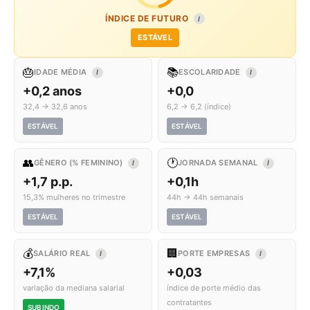
ÍNDICE DE FUTURO
I
ESTÁVEL
🎂
📚
IDADE MÉDIA
ESCOLARIDADE
I
I
+0,2 anos
+0,0
32,4 → 32,6 anos
6,2 → 6,2 (índice)
ESTÁVEL
ESTÁVEL
👥
🕐
GÊNERO (% FEMININO)
JORNADA SEMANAL
I
I
+1,7 p.p.
+0,1h
15,3% mulheres no trimestre
44h → 44h semanais
ESTÁVEL
ESTÁVEL
💰
🏢
SALÁRIO REAL
PORTE EMPRESAS
I
I
+7,1%
+0,03
variação da mediana salarial
índice de porte médio das
contratantes
SUBINDO