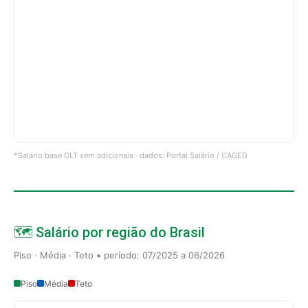
*Salário base CLT sem adicionais · dados: Portal Salário / CAGED
🗺️ Salário por região do Brasil
Piso · Média · Teto • período: 07/2025 a 06/2026
Piso
Média
Teto