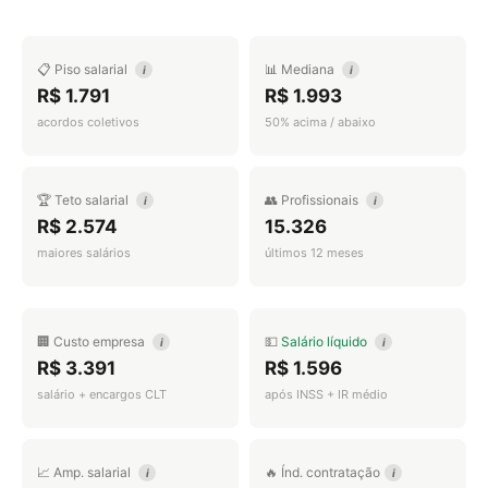
📋 Piso salarial
📊 Mediana
i
i
R$ 1.791
R$ 1.993
acordos coletivos
50% acima / abaixo
🏆 Teto salarial
👥 Profissionais
i
i
R$ 2.574
15.326
maiores salários
últimos 12 meses
🏢 Custo empresa
💵
Salário líquido
i
i
R$ 3.391
R$ 1.596
salário + encargos CLT
após INSS + IR médio
📈 Amp. salarial
🔥 Índ. contratação
i
i