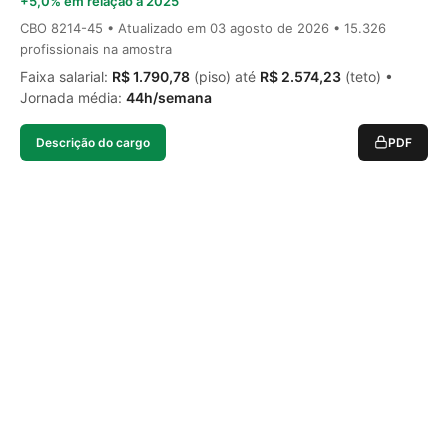
+5,0% em relação a 2025
CBO 8214-45 • Atualizado em
03 agosto de 2026
• 15.326
profissionais na amostra
Faixa salarial:
R$ 1.790,78
(piso) até
R$ 2.574,23
(teto) •
Jornada média:
44h/semana
Descrição do cargo
PDF