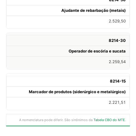
Ajudante de rebarbação (metais)
2.529,50
8214-30
Operador de escória e sucata
2.259,54
8214-15
Marcador de produtos (siderúrgico e metalúrgico)
2.221,51
A nomenclatura pode diferir. São sinônimos da
Tabela CBO do MTE
.