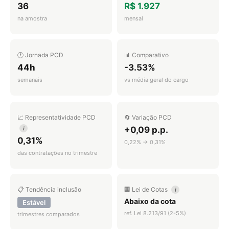
36
R$ 1.927
na amostra
mensal
🕐 Jornada PCD
📊 Comparativo
44h
-3.53%
semanais
vs média geral do cargo
📈 Representatividade PCD
🔄 Variação PCD
+0,09 p.p.
i
0,31%
0,22% → 0,31%
das contratações no trimestre
📋 Tendência inclusão
🏢 Lei de Cotas
i
Abaixo da cota
Estável
ref. Lei 8.213/91 (2-5%)
trimestres comparados