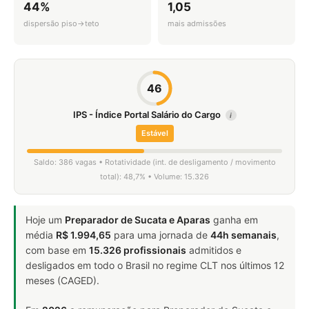
44%
1,05
dispersão piso→teto
mais admissões
46
IPS - Índice Portal Salário do Cargo
i
Estável
Saldo: 386 vagas • Rotatividade (int. de desligamento / movimento
total): 48,7% • Volume: 15.326
Hoje um
Preparador de Sucata e Aparas
ganha em
média
R$ 1.994,65
para uma jornada de
44h semanais
,
com base em
15.326 profissionais
admitidos e
desligados em todo o Brasil no regime CLT nos últimos 12
meses (CAGED).