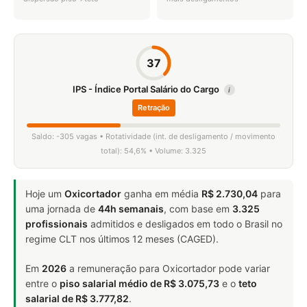
37
IPS - Índice Portal Salário do Cargo
i
Retração
Saldo: -305 vagas • Rotatividade (int. de desligamento / movimento
total): 54,6% • Volume: 3.325
Hoje um
Oxicortador
ganha em média
R$ 2.730,04
para
uma jornada de
44h semanais
, com base em
3.325
profissionais
admitidos e desligados em todo o Brasil no
regime CLT nos últimos 12 meses (CAGED).
Em
2026
a remuneração para Oxicortador pode variar
entre o
piso salarial médio de R$ 3.075,73
e o
teto
salarial de R$ 3.777,82
.