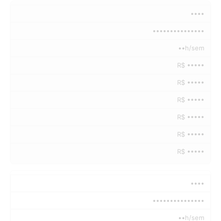
••••
•••••••••••••••
••h/sem
R$ •••••
R$ •••••
R$ •••••
R$ •••••
R$ •••••
R$ •••••
••••
•••••••••••••••
••h/sem