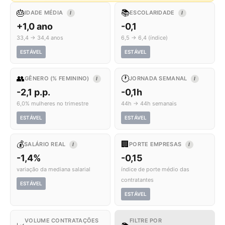
🎂
📚
IDADE MÉDIA
ESCOLARIDADE
I
I
+1,0 ano
-0,1
33,4 → 34,4 anos
6,5 → 6,4 (índice)
ESTÁVEL
ESTÁVEL
👥
🕐
GÊNERO (% FEMININO)
JORNADA SEMANAL
I
I
-2,1 p.p.
-0,1h
6,0% mulheres no trimestre
44h → 44h semanais
ESTÁVEL
ESTÁVEL
💰
🏢
SALÁRIO REAL
PORTE EMPRESAS
I
I
-1,4%
-0,15
variação da mediana salarial
índice de porte médio das
contratantes
ESTÁVEL
ESTÁVEL
VOLUME CONTRATAÇÕES
FILTRE POR