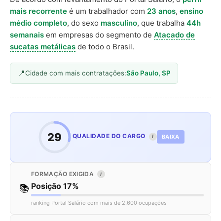
mais recorrente
é um trabalhador com
23 anos
,
ensino
médio completo
, do sexo
masculino
, que trabalha
44h
semanais
em empresas do segmento de
Atacado de
sucatas metálicas
de todo o Brasil.
Cidade com mais contratações:
São Paulo, SP
29
QUALIDADE DO CARGO
BAIXA
I
FORMAÇÃO EXIGIDA
I
Posição 17%
📚
ranking Portal Salário com mais de 2.600 ocupações