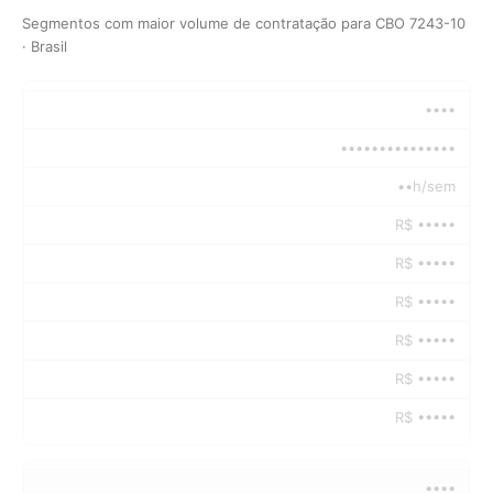
Segmentos com maior volume de contratação para CBO 7243-10
· Brasil
••••
•••••••••••••••
••h/sem
R$ •••••
R$ •••••
R$ •••••
R$ •••••
R$ •••••
R$ •••••
••••