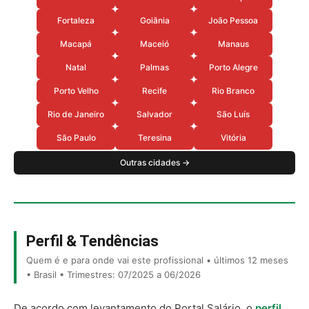
Fortaleza
Goiânia
João Pessoa
Macapá
Maceió
Manaus
Natal
Palmas
Porto Alegre
Porto Velho
Recife
Rio Branco
Rio de Janeiro
Salvador
São Luís
São Paulo
Teresina
Vitória
Outras cidades →
Perfil & Tendências
Quem é e para onde vai este profissional • últimos 12 meses
• Brasil • Trimestres: 07/2025 a 06/2026
De acordo com levantamento do Portal Salário, o
perfil