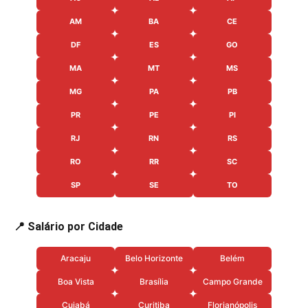
AM
BA
CE
DF
ES
GO
MA
MT
MS
MG
PA
PB
PR
PE
PI
RJ
RN
RS
RO
RR
SC
SP
SE
TO
📍 Salário por Cidade
Aracaju
Belo Horizonte
Belém
Boa Vista
Brasília
Campo Grande
Cuiabá
Curitiba
Florianópolis