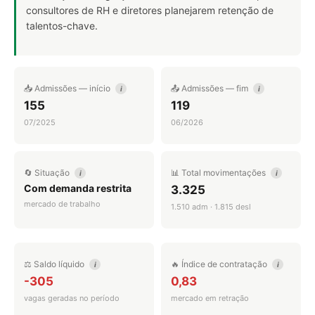
consultores de RH e diretores planejarem retenção de
talentos-chave.
📥 Admissões — início
📤 Admissões — fim
i
i
155
119
07/2025
06/2026
🔄 Situação
📊 Total movimentações
i
i
Com demanda restrita
3.325
mercado de trabalho
1.510 adm · 1.815 desl
⚖️ Saldo líquido
🔥 Índice de contratação
i
i
-305
0,83
vagas geradas no período
mercado em retração