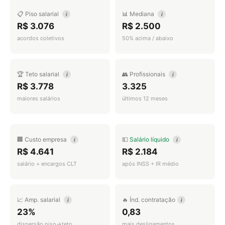
📋 Piso salarial
📊 Mediana
i
i
R$ 3.076
R$ 2.500
acordos coletivos
50% acima / abaixo
🏆 Teto salarial
👥 Profissionais
i
i
R$ 3.778
3.325
maiores salários
últimos 12 meses
🏢 Custo empresa
💵
Salário líquido
i
i
R$ 4.641
R$ 2.184
salário + encargos CLT
após INSS + IR médio
📈 Amp. salarial
🔥 Índ. contratação
i
i
23%
0,83
dispersão piso→teto
mais desligamentos