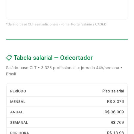
*Salário base CLT sem adicionais · Fonte: Portal Salário / CAGED
📋 Tabela salarial — Oxicortador
Salário base CLT • 3.325 profissionais • jornada 44h/semana •
Brasil
Piso salarial
R$ 3.076
R$ 36.909
R$ 769
R$ 13,98