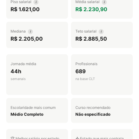
Piso salarial
Média salarial
i
i
R$ 1.621,00
R$ 2.230,90
Mediana
Teto salarial
i
i
R$ 2.205,00
R$ 2.885,50
Jornada média
Profissionais
44h
689
semanais
na base CLT
Escolaridade mais comum
Curso recomendado
Médio Completo
Não especificado
🏆 Melhor salário por estado
📥 Estado que mais contrata