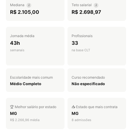
Mediana
Teto salarial
i
i
R$ 2.105,00
R$ 2.698,97
Jornada média
Profissionais
43h
33
semanais
na base CLT
Escolaridade mais comum
Curso recomendado
Médio Completo
Não especificado
🏆 Melhor salário por estado
📥 Estado que mais contrata
MG
MG
R$ 2.266,96 média
8 admissões