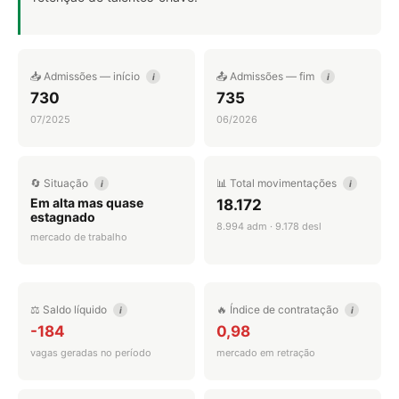
📥 Admissões — início
📤 Admissões — fim
i
i
730
735
07/2025
06/2026
🔄 Situação
📊 Total movimentações
i
i
Em alta mas quase
18.172
estagnado
8.994 adm · 9.178 desl
mercado de trabalho
⚖️ Saldo líquido
🔥 Índice de contratação
i
i
-184
0,98
vagas geradas no período
mercado em retração