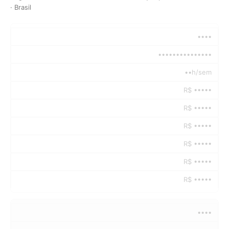
· Brasil
••••
•••••••••••••••
••h/sem
R$ •••••
R$ •••••
R$ •••••
R$ •••••
R$ •••••
R$ •••••
••••