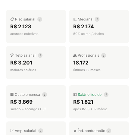
📋 Piso salarial
📊 Mediana
i
i
R$ 2.123
R$ 2.174
acordos coletivos
50% acima / abaixo
🏆 Teto salarial
👥 Profissionais
i
i
R$ 3.201
18.172
maiores salários
últimos 12 meses
🏢 Custo empresa
💵
Salário líquido
i
i
R$ 3.869
R$ 1.821
salário + encargos CLT
após INSS + IR médio
📈 Amp. salarial
🔥 Índ. contratação
i
i