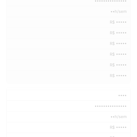
•••••••••••••••
••h/sem
R$ •••••
R$ •••••
R$ •••••
R$ •••••
R$ •••••
R$ •••••
••••
•••••••••••••••
••h/sem
R$ •••••