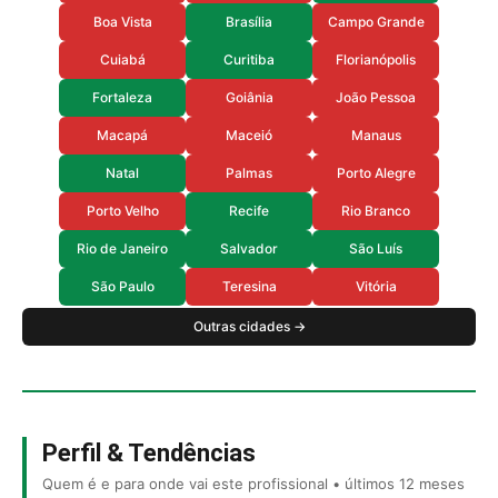
Boa Vista
Brasília
Campo Grande
Cuiabá
Curitiba
Florianópolis
Fortaleza
Goiânia
João Pessoa
Macapá
Maceió
Manaus
Natal
Palmas
Porto Alegre
Porto Velho
Recife
Rio Branco
Rio de Janeiro
Salvador
São Luís
São Paulo
Teresina
Vitória
Outras cidades →
Perfil & Tendências
Quem é e para onde vai este profissional • últimos 12 meses