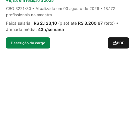
+6,3% em relação a 2025
CBO 3221-30 • Atualizado em
03 agosto de 2026
• 18.172
profissionais na amostra
Faixa salarial:
R$ 2.123,10
(piso) até
R$ 3.200,67
(teto) •
Jornada média:
43h/semana
Descrição do cargo
PDF