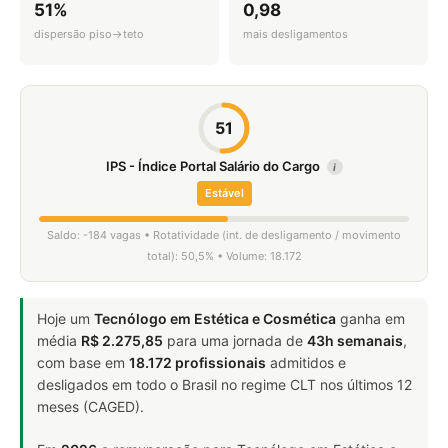
51%
0,98
dispersão piso→teto
mais desligamentos
51
IPS - Índice Portal Salário do Cargo
i
Estável
Saldo: -184 vagas • Rotatividade (int. de desligamento / movimento
total): 50,5% • Volume: 18.172
Hoje um
Tecnólogo em Estética e Cosmética
ganha em
média
R$ 2.275,85
para uma jornada de
43h semanais
,
com base em
18.172 profissionais
admitidos e
desligados em todo o Brasil no regime CLT nos últimos 12
meses (CAGED).