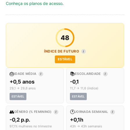
Conheça os planos de acesso
.
48
ÍNDICE DE FUTURO
I
ESTÁVEL
🎂
📚
IDADE MÉDIA
ESCOLARIDADE
I
I
+0,5 anos
-0,1
29,1 → 29,6 anos
11,7 → 11,6 (índice)
ESTÁVEL
ESTÁVEL
👥
🕐
GÊNERO (% FEMININO)
JORNADA SEMANAL
I
I
-0,2 p.p.
+0,1h
97,1% mulheres no trimestre
43h → 43h semanais