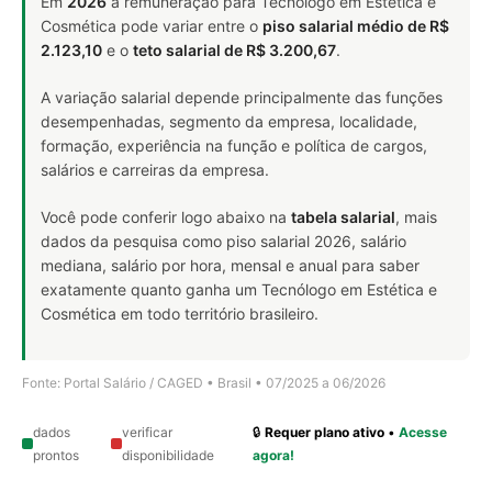
Em
2026
a remuneração para Tecnólogo em Estética e
Cosmética pode variar entre o
piso salarial médio de R$
2.123,10
e o
teto salarial de R$ 3.200,67
.
A variação salarial depende principalmente das funções
desempenhadas, segmento da empresa, localidade,
formação, experiência na função e política de cargos,
salários e carreiras da empresa.
Você pode conferir logo abaixo na
tabela salarial
, mais
dados da pesquisa como piso salarial 2026, salário
mediana, salário por hora, mensal e anual para saber
exatamente quanto ganha um Tecnólogo em Estética e
Cosmética em todo território brasileiro.
Fonte: Portal Salário / CAGED • Brasil • 07/2025 a 06/2026
dados
verificar
🔒
Requer plano ativo
•
Acesse
prontos
disponibilidade
agora!