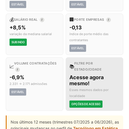
ESTÁVEL
ESTÁVEL
💰
🏢
SALÁRIO REAL
PORTE EMPRESAS
I
I
+8,5%
-0,13
variação da mediana salarial
índice de porte médio das
contratantes
SUBINDO
ESTÁVEL
VOLUME CONTRATAÇÕES
FILTRE POR
📈
📚
ESTADO/CIDADE
I
-6,9%
Acesse agora
mesmo!
2.331 → 2.171 admissões
Esses mesmos dados por
ESTÁVEL
localidade
OPÇÕES DE ACESSO
Nos últimos 12 meses (trimestres 07/2025 a 06/2026), as
principais mudanças no perfil de
Tecnólogo em Estética