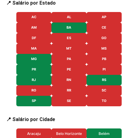
📍 Salário por Estado
AC
AL
AP
AM
BA
CE
DF
ES
GO
MA
MT
MS
MG
PA
PB
PR
PE
PI
RJ
RN
RS
RO
RR
SC
SP
SE
TO
📍 Salário por Cidade
Aracaju
Belo Horizonte
Belém