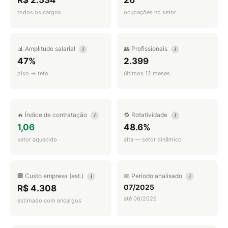
R$ 2.534
26
todos os cargos
ocupações no setor
📊 Amplitude salarial
👥 Profissionais
i
i
47%
2.399
piso → teto
últimos 12 meses
🔥 Índice de contratação
🔁 Rotatividade
i
i
1,06
48.6%
setor aquecido
alta — setor dinâmico
🏢 Custo empresa (est.)
📅 Período analisado
i
i
07/2025
R$ 4.308
até 06/2026
estimado com encargos