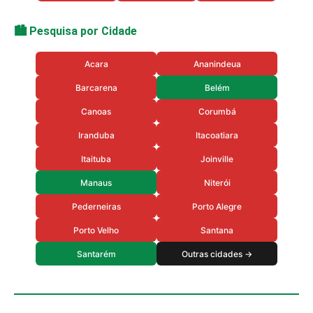
🏙️ Pesquisa por Cidade
Acara
Ananindeua
Barcarena
Belém
Canoas
Corumbá
Iranduba
Itacoatiara
Itaituba
Joinville
Manaus
Niterói
Pederneiras
Porto Alegre
Porto Velho
Santana
Santarém
Outras cidades →