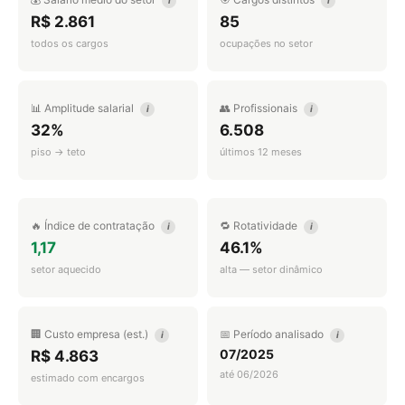
i
i
R$ 2.861
85
todos os cargos
ocupações no setor
📊 Amplitude salarial
👥 Profissionais
i
i
32%
6.508
piso → teto
últimos 12 meses
🔥 Índice de contratação
🔁 Rotatividade
i
i
1,17
46.1%
setor aquecido
alta — setor dinâmico
🏢 Custo empresa (est.)
📅 Período analisado
i
i
07/2025
R$ 4.863
até 06/2026
estimado com encargos