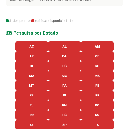
dados prontos
verificar disponibilidade
🗺️ Pesquisa por Estado
AC
AL
AM
AP
BA
CE
DF
ES
GO
MA
MG
MS
MT
PA
PB
PE
PI
PR
RJ
RN
RO
RR
RS
SC
SE
SP
TO