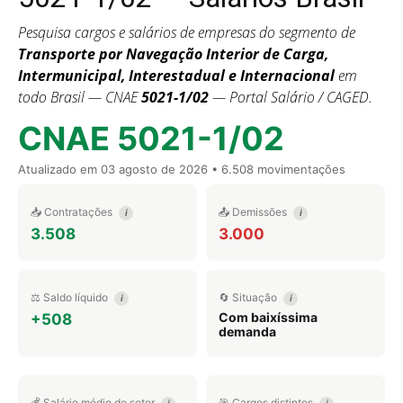
Pesquisa cargos e salários de empresas do segmento de
Transporte por Navegação Interior de Carga,
Intermunicipal, Interestadual e Internacional
em
todo Brasil — CNAE
5021-1/02
— Portal Salário / CAGED.
CNAE 5021-1/02
Atualizado em
03 agosto de 2026
• 6.508 movimentações
📥 Contratações
📤 Demissões
i
i
3.508
3.000
⚖️ Saldo líquido
🔄 Situação
i
i
Com baixíssima
+508
demanda
💰 Salário médio do setor
🎯 Cargos distintos