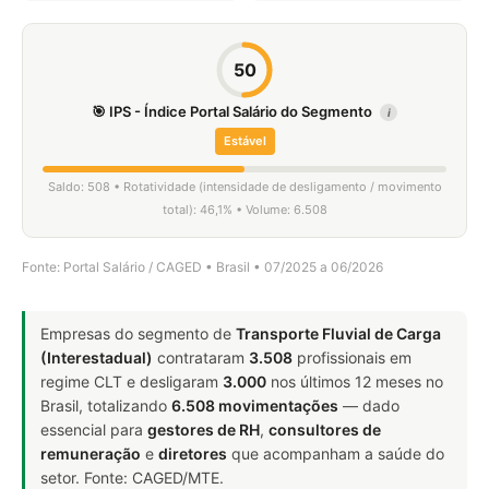
50
🎯 IPS - Índice Portal Salário do Segmento
i
Estável
Saldo: 508 • Rotatividade (intensidade de desligamento / movimento
total): 46,1% • Volume: 6.508
Fonte: Portal Salário / CAGED • Brasil • 07/2025 a 06/2026
Empresas do segmento de
Transporte Fluvial de Carga
(Interestadual)
contrataram
3.508
profissionais em
regime CLT e desligaram
3.000
nos últimos 12 meses no
Brasil, totalizando
6.508 movimentações
— dado
essencial para
gestores de RH
,
consultores de
remuneração
e
diretores
que acompanham a saúde do
setor. Fonte: CAGED/MTE.