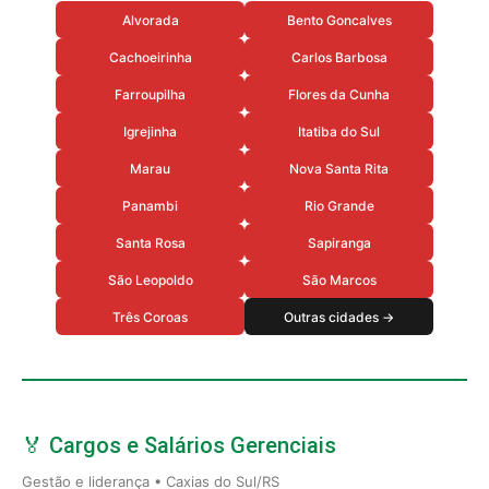
Alvorada
Bento Goncalves
Cachoeirinha
Carlos Barbosa
Farroupilha
Flores da Cunha
Igrejinha
Itatiba do Sul
Marau
Nova Santa Rita
Panambi
Rio Grande
Santa Rosa
Sapiranga
São Leopoldo
São Marcos
Três Coroas
Outras cidades →
🏅 Cargos e Salários Gerenciais
Gestão e liderança • Caxias do Sul/RS