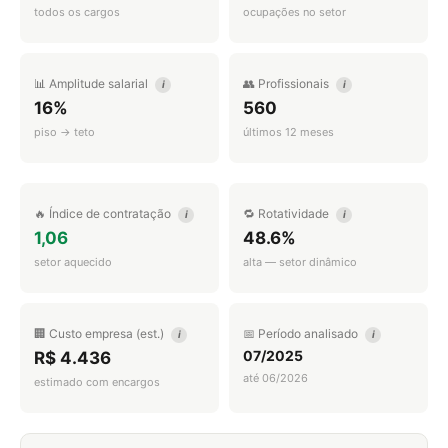
todos os cargos
ocupações no setor
📊 Amplitude salarial
👥 Profissionais
i
i
16%
560
piso → teto
últimos 12 meses
🔥 Índice de contratação
🔁 Rotatividade
i
i
1,06
48.6%
setor aquecido
alta — setor dinâmico
🏢 Custo empresa (est.)
📅 Período analisado
i
i
07/2025
R$ 4.436
até 06/2026
estimado com encargos