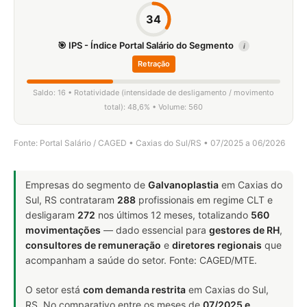
34
🎯 IPS - Índice Portal Salário do Segmento
i
Retração
Saldo: 16 • Rotatividade (intensidade de desligamento / movimento
total): 48,6% • Volume: 560
Fonte: Portal Salário / CAGED • Caxias do Sul/RS • 07/2025 a 06/2026
Empresas do segmento de
Galvanoplastia
em Caxias do
Sul, RS contrataram
288
profissionais em regime CLT e
desligaram
272
nos últimos 12 meses, totalizando
560
movimentações
— dado essencial para
gestores de RH
,
consultores de remuneração
e
diretores regionais
que
acompanham a saúde do setor. Fonte: CAGED/MTE.
O setor está
com demanda restrita
em Caxias do Sul,
RS. No comparativo entre os meses de
07/2025 e