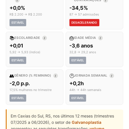
CONTRATAÇÕES
I
I
+0,0%
-34,5%
R$ 2.200 → R$ 2.200
87 → 57 admissões
ESTÁVEL
DESACELERANDO
📚
🎂
ESCOLARIDADE
IDADE MÉDIA
I
I
+0,01
-3,6 anos
5,92 → 5,93 (índice)
32,8 → 29,2 anos
ESTÁVEL
ESTÁVEL
👥
🕐
GÊNERO (% FEMININO)
JORNADA SEMANAL
I
I
-2,0 p.p.
+0,2h
17,5% mulheres no trimestre
44h → 44h semanais
ESTÁVEL
ESTÁVEL
Em Caxias do Sul, RS, nos últimos 12 meses (trimestres
07/2025 a 06/2026), o setor de
Galvanoplastia
apresentou as seguintes transformações:
volume