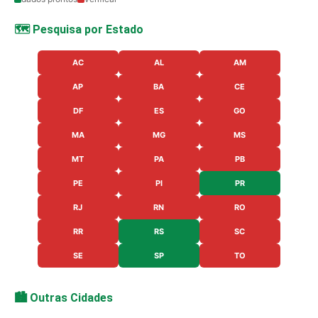
🗺️ Pesquisa por Estado
AC
AL
AM
AP
BA
CE
DF
ES
GO
MA
MG
MS
MT
PA
PB
PE
PI
PR
RJ
RN
RO
RR
RS
SC
SE
SP
TO
🏙️ Outras Cidades