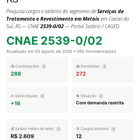
Pesquisa cargos e salários do segmento de
Serviços de
Tratamento e Revestimento em Metais
em Caxias do
Sul, RS — CNAE
2539-0/02
— Portal Salário / CAGED.
CNAE 2539-0/02
Atualizado em
03 agosto de 2026
• 560 movimentações
📥 Contratações
📤 Demissões
i
i
288
272
⚖️ Saldo líquido
🔄 Situação
i
i
Com demanda restrita
+16
💰 Salário médio do setor
🎯 Cargos distintos
i
i
R$ 2.609
12