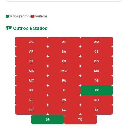
dados prontos
verificar
🗺️ Outros Estados
AC
AL
AM
AP
BA
CE
DF
ES
GO
MA
MG
MS
MT
PA
PB
PE
PI
PR
RJ
RN
RO
RR
SC
SE
SP
TO