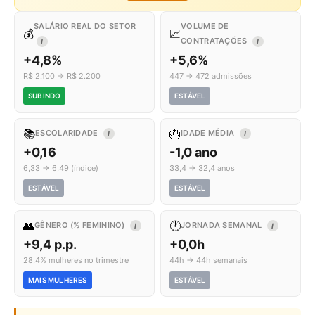
SALÁRIO REAL DO SETOR
VOLUME DE
💰
📈
CONTRATAÇÕES
I
I
+4,8%
+5,6%
R$ 2.100 → R$ 2.200
447 → 472 admissões
SUBINDO
ESTÁVEL
📚
🎂
ESCOLARIDADE
IDADE MÉDIA
I
I
+0,16
-1,0 ano
6,33 → 6,49 (índice)
33,4 → 32,4 anos
ESTÁVEL
ESTÁVEL
👥
🕐
GÊNERO (% FEMININO)
JORNADA SEMANAL
I
I
+9,4 p.p.
+0,0h
28,4% mulheres no trimestre
44h → 44h semanais
MAIS MULHERES
ESTÁVEL