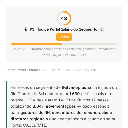
48
🎯 IPS - Índice Portal Salário do Segmento
i
Estável
Saldo: 213 • Rotatividade (intensidade de desligamento / movimento
total): 46,5% • Volume: 3.047
Fonte: Portal Salário / CAGED • RS • 07/2025 a 06/2026
Empresas do segmento de
Galvanoplastia
no estado do
Rio Grande do Sul contrataram
1.630
profissionais em
regime CLT e desligaram
1.417
nos últimos 12 meses,
totalizando
3.047 movimentações
— dado essencial
para
gestores de RH
,
consultores de remuneração
e
diretores regionais
que acompanham a saúde do setor.
Fonte: CAGED/MTE.