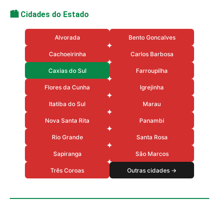
🏙️ Cidades do Estado
Alvorada
Bento Goncalves
Cachoeirinha
Carlos Barbosa
Caxias do Sul
Farroupilha
Flores da Cunha
Igrejinha
Itatiba do Sul
Marau
Nova Santa Rita
Panambi
Rio Grande
Santa Rosa
Sapiranga
São Marcos
Três Coroas
Outras cidades →