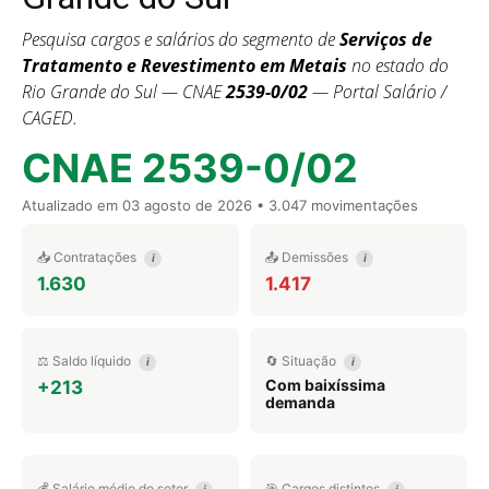
Pesquisa cargos e salários do segmento de
Serviços de
Tratamento e Revestimento em Metais
no estado do
Rio Grande do Sul — CNAE
2539-0/02
— Portal Salário /
CAGED.
CNAE 2539-0/02
Atualizado em
03 agosto de 2026
• 3.047 movimentações
📥 Contratações
📤 Demissões
i
i
1.630
1.417
⚖️ Saldo líquido
🔄 Situação
i
i
Com baixíssima
+213
demanda
💰 Salário médio do setor
🎯 Cargos distintos