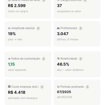
i
i
R$ 2.599
37
todos os cargos
ocupações no setor
📊 Amplitude salarial
👥 Profissionais
i
i
19%
3.047
piso → teto
últimos 12 meses
🔥 Índice de contratação
🔁 Rotatividade
i
i
1,15
46.5%
setor aquecido
alta — setor dinâmico
🏢 Custo empresa (est.)
📅 Período analisado
i
i
07/2025
R$ 4.418
até 06/2026
estimado com encargos